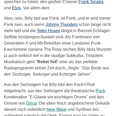
sprechen zu hören, den großen Crooner
Frank Sinatra
,
und
Elvis
. Vor allem den!
Aber, nein, Billy Idol war Punk, ist Punk, und er wird immer
Punk sein, auch wenn
Johnny Thunders
schon lange nicht
mehr lebt und die
Toten Hosen
längst in Bierzelt-Schlager-
Gefilde hinübergeschunkelt sind. Als Frontmann von
Generation X und Mit-Betreiber einer Londoner Punk-
Kaschemme namens The Roxy reichen Billy Idols Wurzeln
ja auch wirklich tief in die räudige Subkultur. Trotzdem:
Musikalisch geht "
Rebel Yell
" eher als das perfekte
Radioprogramm seiner Zeit durch, Jingle: "
Das Beste aus
den Sechziger, Siebziger und Achtziger Jahren
".
Aus den Sechzigern hat Billy Idol den Rock'n'Roll
mitgebracht, aus den Siebzigern die theatralische
Rock
-
Kombination "E-Gitarre vor wuchtigen Drums" und den
Groove von
Disco
. Die eben frisch angebrochene Dekade
steuert noch ordentlich
New Wave
und Synthies bei,
außerdem natürlich die Optik. Einmal kurz ins Video zu