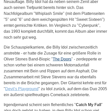
Neuauflage. Billy Idol hat da neben seinem Zenit aber
auch seinen Tiefpunkt bereits hinter sich. Das
Nachfolgealbum "Whiplash Smile" (mit dem Plattenseiten
"5" und "6" und dem weichgespülten Hit "Sweet Sixteen")
erntet gemischte Kritiken. Im Vergleich zu "Cyberpunk",
das 1993 komplett durchfällt, kommt das Album aber immer
noch sehr gut weg.
Die Schauspielkarriere, die Billy Idol zwischenzeitlich
anstrebte - er hatte die Zusage für eine größere Rolle in
Oliver Stones Band-Biopic "
The Doors
" - zerdepperte er
schon vorher bei einem schweren Motorradunfall
zusammen mit Bein und Rippen auf dem Asphalt. Die
Zusammenarbeit mit Steve Stevens war da ebenfalls
bereits in die Brüche gegangen. Der Gitarrist kehrte erst für
"
Devil's Playground
" zu Idol zurück, auf dem das Duo 2005
ein äußerst spielfreudiges Comeback zelebrierte.
Irgendjemand scheint sein flehentliches "
Catch My Fall
"
also doch gehört zu haben, in dem Billy Idol schon viel