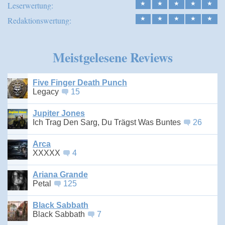
Leserwertung:
★
★
★
★
★
Redaktionswertung:
★
★
★
★
★
Meistgelesene Reviews
Five Finger Death Punch
Legacy
15
Jupiter Jones
Ich Trag Den Sarg, Du Trägst Was Buntes
26
Arca
XXXXX
4
Ariana Grande
Petal
125
Black Sabbath
Black Sabbath
7