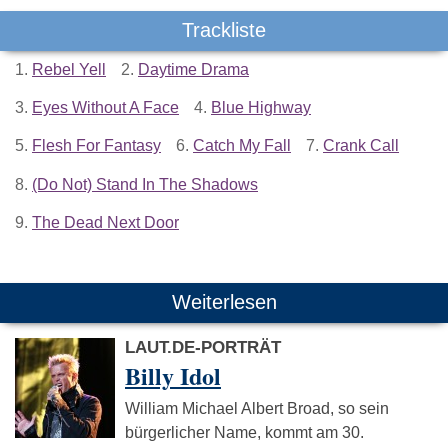
Trackliste
1.
Rebel Yell
2.
Daytime Drama
3.
Eyes Without A Face
4.
Blue Highway
5.
Flesh For Fantasy
6.
Catch My Fall
7.
Crank Call
8.
(Do Not) Stand In The Shadows
9.
The Dead Next Door
Weiterlesen
LAUT.DE-PORTRÄT
Billy Idol
William Michael Albert Broad, so sein
bürgerlicher Name, kommt am 30.