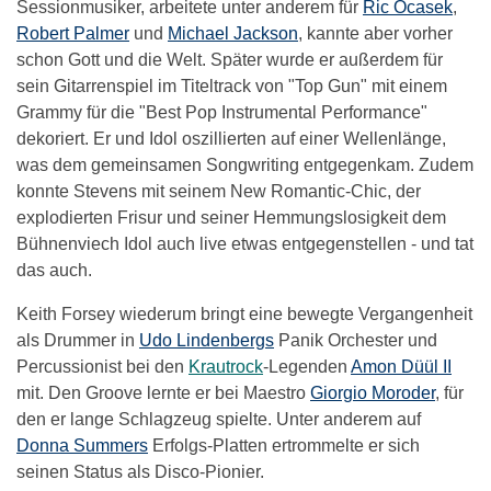
Sessionmusiker, arbeitete unter anderem für
Ric Ocasek
,
Robert Palmer
und
Michael Jackson
, kannte aber vorher
schon Gott und die Welt. Später wurde er außerdem für
sein Gitarrenspiel im Titeltrack von "Top Gun" mit einem
Grammy für die "Best Pop Instrumental Performance"
dekoriert. Er und Idol oszillierten auf einer Wellenlänge,
was dem gemeinsamen Songwriting entgegenkam. Zudem
konnte Stevens mit seinem New Romantic-Chic, der
explodierten Frisur und seiner Hemmungslosigkeit dem
Bühnenviech Idol auch live etwas entgegenstellen - und tat
das auch.
Keith Forsey wiederum bringt eine bewegte Vergangenheit
als Drummer in
Udo Lindenbergs
Panik Orchester und
Percussionist bei den
Krautrock
-Legenden
Amon Düül II
mit. Den Groove lernte er bei Maestro
Giorgio Moroder
, für
den er lange Schlagzeug spielte. Unter anderem auf
Donna Summers
Erfolgs-Platten ertrommelte er sich
seinen Status als Disco-Pionier.