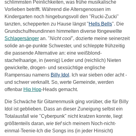
schlimmsten Peinlichkeiten, was frühe musikalische
Vorlieben betrifft. Während die Altersgenossen im
Kindergarten noch hingebungsvoll den "Rucki-Zucki"
tanzten, schepperten zu Hause längst "
Hells Bells
". Die
Grundschulfreundinnen himmelten diverse föngewellte
Schlagersänger
an. "
Nicht cool
", dozierte meine seinerzeit
solide an-ge-punkte Schwester, und schleppte frühzeitig
die passende Alternative an: eine weißblond-
stachelhaarige, in (wenig) Leder und (reichlich) Nieten
gewickelte, drogen- und sexsüchtige englische
Rampensau namens
Billy Idol
. Ich war sieben oder acht -
und schwer verknallt. So, werte Gemeinde, werden
offenbar
Hip Hop
-Heads gemacht.
Die Schwäche für Gitarrenmusik ging vorüber, die für Billy
Idol ist geblieben. Dass an dieser Zuneigung selbst ein
Totalausfall wie "Cyberpunk" nicht kratzen konnte, liegt
größtenteils daran,
wie tief
sich meinem Noch-nicht-
einmal-Teenie-Ich die Songs ins (in jeder Hinsicht)