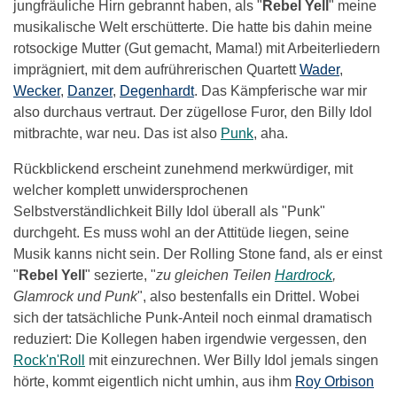
jungfräuliche Hirn gebrannt haben, als "
Rebel Yell
" meine
musikalische Welt erschütterte. Die hatte bis dahin meine
rotsockige Mutter (Gut gemacht, Mama!) mit Arbeiterliedern
imprägniert, mit dem aufrührerischen Quartett
Wader
,
Wecker
,
Danzer
,
Degenhardt
. Das Kämpferische war mir
also durchaus vertraut. Der zügellose Furor, den Billy Idol
mitbrachte, war neu. Das ist also
Punk
, aha.
Rückblickend erscheint zunehmend merkwürdiger, mit
welcher komplett unwidersprochenen
Selbstverständlichkeit Billy Idol überall als "Punk"
durchgeht. Es muss wohl an der Attitüde liegen, seine
Musik kanns nicht sein. Der Rolling Stone fand, als er einst
"
Rebel Yell
" sezierte, "
zu gleichen Teilen
Hardrock
,
Glamrock und Punk
", also bestenfalls ein Drittel. Wobei
sich der tatsächliche Punk-Anteil noch einmal dramatisch
reduziert: Die Kollegen haben irgendwie vergessen, den
Rock'n'Roll
mit einzurechnen. Wer Billy Idol jemals singen
hörte, kommt eigentlich nicht umhin, aus ihm
Roy Orbison