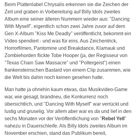
Beim Plattenlabel Chrysalis erkennen sie die Zeichen der
Zeit und graben in Vorbereitung auf Billy Idols zweites
Album eine seiner älteren Nummern wieder aus: "Dancing
With Myself", eigentlich schon zwei Jahre zuvor auf dem
Gen X-Album "Kiss Me Deadly" veröffentlicht, bekommt ein
Video spendiert - und was für eins. Aus Zeichentrick,
Horrorfilmen, Pantomine und Breakdance, Klamauk und
Zombiehorden flickte Tobe Hooper (ja, der Regisseur von
"Texas Chain Saw Massacre" und "Poltergeist") einen
frankensteinschen Bastard von einem Clip zusammen, wie
die Welt bis dahin noch keinen gesehen hatte.
Man hatte ja ohnehin kaum etwas, das Musikvideo-Game
war, wie gesagt, brandneu, die Konkurrenz noch
übersichtlich, und "Dancing With Myself" war verrückt und
lustig und gruselig. Vor allem aber war es
da
und lief in den
sechs Monaten vor der Veröffentlichung von "
Rebel Yell
"
nahezu in Dauerschleife. Als Billy Idols zweites Album im
November erschien, stand das Publikum bereit,