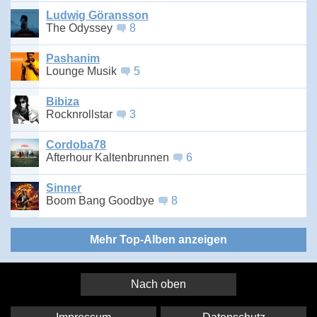
Ludwig Göransson
The Odyssey
8
Pashanim
Lounge Musik
5
Bibiza
Rocknrollstar
3
Cordoba78
Afterhour Kaltenbrunnen
6
Sinner
Boom Bang Goodbye
8
Mehr Top-Alben anzeigen
Nach oben