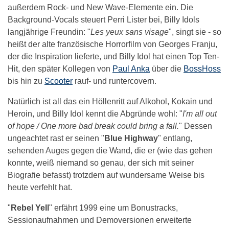
außerdem Rock- und New Wave-Elemente ein. Die
Background-Vocals steuert Perri Lister bei, Billy Idols
langjährige Freundin: "
Les yeux sans visage
", singt sie - so
heißt der alte französische Horrorfilm von Georges Franju,
der die Inspiration lieferte, und Billy Idol hat einen Top Ten-
Hit, den später Kollegen von
Paul Anka
über die
BossHoss
bis hin zu
Scooter
rauf- und runtercovern.
Natürlich ist all das ein Höllenritt auf Alkohol, Kokain und
Heroin, und Billy Idol kennt die Abgründe wohl: "
I'm all out
of hope / One more bad break could bring a fall.
" Dessen
ungeachtet rast er seinen "
Blue Highway
" entlang,
sehenden Auges gegen die Wand, die er (wie das gehen
konnte, weiß niemand so genau, der sich mit seiner
Biografie befasst) trotzdem auf wundersame Weise bis
heute verfehlt hat.
"
Rebel Yell
" erfährt 1999 eine um Bonustracks,
Sessionaufnahmen und Demoversionen erweiterte