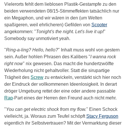
Vielerorts fehlt dem lieblosen Plastik-Gestampfe zu den
beiden verwendeten 08/15-Stimmeffekten tatsächlich nur
ein Megaphon, und wir wären in den (um Welten
spaßigeren, weil ehrlicheren) Gefilden von
Scooter
angekommen: "
Tonight's the night. Let's live it up!
"
Somebody say unmotiviert yeah.
"
Ring-a-ling? Hello, hello?
" Inhalt muss wohl von gestern
sein. Außer hohlen Phrasen des Kalibers "
I wanna rock
right now
" nix gewesen. Das macht die hundertzwölfte
Wiederholung nicht gehaltvoller. Statt die sirupartige
Trägheit des
Screw
zu entwickeln, verstärkt sich hier noch
der Eindruck der vollkommenen Ideenlosigkeit. In derart
dröger Umgebung rettet der eine oder andere passable
Rap
-Part eines der Herren den Freund auch nicht mehr.
"
You can get electric shock from my flow.
" Einen Schock
vielleicht, ja. Woraus zum Teufel schöpft
Stacy Ferguson
eigentlich ihr Selbstvertrauen? Mit der Vermarktung dieser