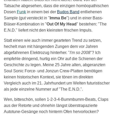
Tatsache abgesehen, dass die einzigen homöopathischen
Dosen
Funk
in einem bei der
Budos Band
entliehenen
Sample (gut versteckt in "
Imma Be
") und in einer Bass-
Bläser-Kombination in "
Out Of My Head
" bestehen: "The
E.N.D." liefert nicht den kleinsten frischen Impuls.
Statt einen wie auch immer gearteten Trend zu setzen,
hechelt man mit hängenden Zungen dem vor Jahren
abgefahrenen Elektrozug hinterher. "
I'm so 2008
"? Ich
empfehle dringend, hurtig ein Ohr auf die Schienen der
Geschichte zu legen. Meine 25 Jahre alten, abgeranzten
Soul Sonic Force- und Jonzun Crew-Platten benötigen
keinen historischen Kontext, sie tönen im direkten
Vergleich auch im 21. Jahrhundert um Welten futuristischer
als jede einzelne Nummer auf "The E.N.D.".
Wen, bitteschön, sollen 1-2-3-4-Bummbumm-Beats, Claps
aus der Retorte und ohnehin längst überstrapazierte
Autotune-Gesänge noch hinterm Ofen hervorlocken?