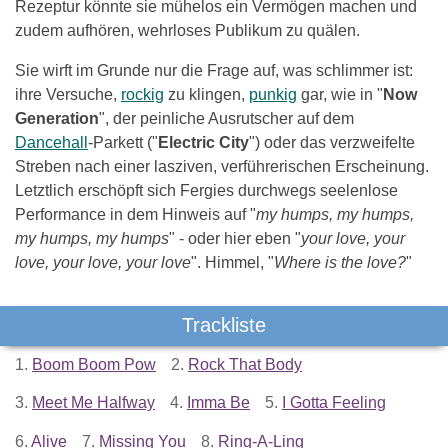
Rezeptur könnte sie mühelos ein Vermögen machen und
zudem aufhören, wehrloses Publikum zu quälen.
Sie wirft im Grunde nur die Frage auf, was schlimmer ist:
ihre Versuche,
rockig
zu klingen,
punkig
gar, wie in "
Now
Generation
", der peinliche Ausrutscher auf dem
Dancehall
-Parkett ("
Electric City
") oder das verzweifelte
Streben nach einer lasziven, verführerischen Erscheinung.
Letztlich erschöpft sich Fergies durchwegs seelenlose
Performance in dem Hinweis auf "
my humps, my humps,
my humps, my humps
" - oder hier eben "
your love, your
love, your love, your love
". Himmel, "
Where is the love?
"
Trackliste
1.
Boom Boom Pow
2.
Rock That Body
3.
Meet Me Halfway
4.
Imma Be
5.
I Gotta Feeling
6.
Alive
7.
Missing You
8.
Ring-A-Ling