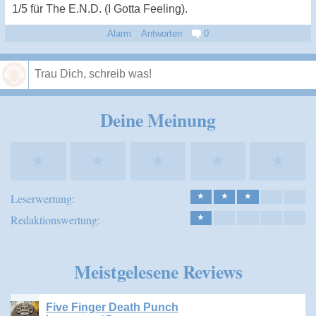
1/5 für The E.N.D. (I Gotta Feeling).
Alarm
Antworten
0
Speichern
Deine Meinung
★
★
★
★
★
Leserwertung:
★
★
★
Redaktionswertung:
★
Meistgelesene Reviews
Five Finger Death Punch