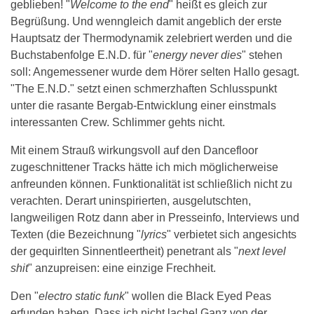
geblieben! "
Welcome to the end
" heißt es gleich zur
Begrüßung. Und wenngleich damit angeblich der erste
Hauptsatz der Thermodynamik zelebriert werden und die
Buchstabenfolge E.N.D. für "
energy never dies
" stehen
soll: Angemessener wurde dem Hörer selten Hallo gesagt.
"The E.N.D." setzt einen schmerzhaften Schlusspunkt
unter die rasante Bergab-Entwicklung einer einstmals
interessanten Crew. Schlimmer gehts nicht.
Mit einem Strauß wirkungsvoll auf den Dancefloor
zugeschnittener Tracks hätte ich mich möglicherweise
anfreunden können. Funktionalität ist schließlich nicht zu
verachten. Derart uninspirierten, ausgelutschten,
langweiligen Rotz dann aber in Presseinfo, Interviews und
Texten (die Bezeichnung "
lyrics
" verbietet sich angesichts
der gequirlten Sinnentleertheit) penetrant als "
next level
shit
" anzupreisen: eine einzige Frechheit.
Den "
electro static funk
" wollen die Black Eyed Peas
erfunden haben. Dass ich nicht lache! Ganz von der