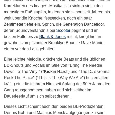
Korrekturen des Images. Musikalisch sinken sie in den
morastigen Fußstapfen, in denen sie schon seit Jahren bis
weit über die Knöchel feststecken, noch ein paar
Zentimeter tiefer ein. Sprich, die Generation Dancefloor,
deren Soundverständnis bei
Scooter
beginnt und im
besten Falle bis zu
Blank & Jones
reicht, kriegt hier in
gewohnt stumpfsinniger Brooklyn-Bounce-Rave-Manier
einen vor den Latz geballert.
Eine leichte Melodie, drückende Beats und die üblichen
BB-Shouts und Vocals im Stile von "Bring The Needle
Down To The Vinyl" ("
Kickin Hard
") und "The DJ's Gonna
Rock The Place" ("This Is The Way We Are") heizen allen
kräftig ein, die in ihrem Hirn seit Anfang der 90er Jahre den
Gang rausgenommen haben und sich seither im
Dauerleerlauf um sich selbst drehen.
Dieses Licht scheint auch den beiden BB-Produzenten
Dennis Bohn und Matthias Menck aufgegangen zu sein.