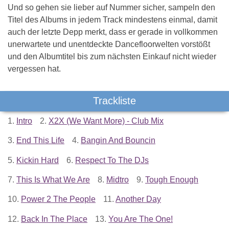
Und so gehen sie lieber auf Nummer sicher, sampeln den
Titel des Albums in jedem Track mindestens einmal, damit
auch der letzte Depp merkt, dass er gerade in vollkommen
unerwartete und unentdeckte Dancefloorwelten vorstößt
und den Albumtitel bis zum nächsten Einkauf nicht wieder
vergessen hat.
Trackliste
1.
Intro
2.
X2X (We Want More) - Club Mix
3.
End This Life
4.
Bangin And Bouncin
5.
Kickin Hard
6.
Respect To The DJs
7.
This Is What We Are
8.
Midtro
9.
Tough Enough
10.
Power 2 The People
11.
Another Day
12.
Back In The Place
13.
You Are The One!