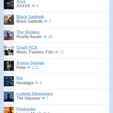
Arca
XXXXX
4
Black Sabbath
Black Sabbath
7
The Strokes
Reality Awaits
18
Charli XCX
Music, Fashion, Film
11
Ariana Grande
Petal
121
Rin
Nostalgia
4
Ludwig Göransson
The Odyssey
7
Pashanim