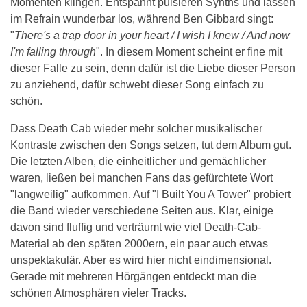
Momenten klingen. Entspannt pulsieren Synths und lassen
im Refrain wunderbar los, während Ben Gibbard singt:
"
There's a trap door in your heart / I wish I knew / And now
I'm falling through
". In diesem Moment scheint er fine mit
dieser Falle zu sein, denn dafür ist die Liebe dieser Person
zu anziehend, dafür schwebt dieser Song einfach zu
schön.
Dass Death Cab wieder mehr solcher musikalischer
Kontraste zwischen den Songs setzen, tut dem Album gut.
Die letzten Alben, die einheitlicher und gemächlicher
waren, ließen bei manchen Fans das gefürchtete Wort
"langweilig" aufkommen. Auf "I Built You A Tower" probiert
die Band wieder verschiedene Seiten aus. Klar, einige
davon sind fluffig und verträumt wie viel Death-Cab-
Material ab den späten 2000ern, ein paar auch etwas
unspektakulär. Aber es wird hier nicht eindimensional.
Gerade mit mehreren Hörgängen entdeckt man die
schönen Atmosphären vieler Tracks.