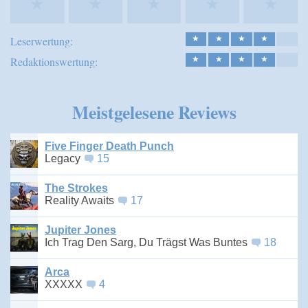
★
★
★
★
★
Leserwertung:
★
★
★
★
Redaktionswertung:
★
★
★
★
Meistgelesene Reviews
Five Finger Death Punch
Legacy
15
The Strokes
Reality Awaits
17
Jupiter Jones
Ich Trag Den Sarg, Du Trägst Was Buntes
18
Arca
XXXXX
4