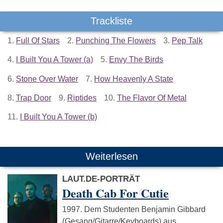
Trackliste
1.
Full Of Stars
2.
Punching The Flowers
3.
Pep Talk
4.
I Built You A Tower (a)
5.
Envy The Birds
6.
Stone Over Water
7.
How Heavenly A State
8.
Trap Door
9.
Riptides
10.
The Flavor Of Metal
11.
I Built You A Tower (b)
Weiterlesen
LAUT.DE-PORTRÄT
Death Cab For Cutie
1997. Dem Studenten Benjamin Gibbard
(Gesang/Gitarre/Keyboards) aus