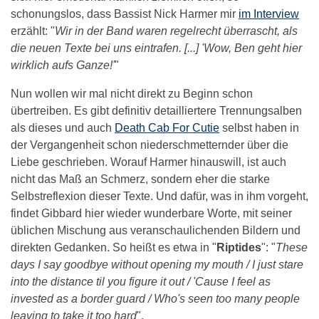
schonungslos, dass Bassist Nick Harmer mir
im Interview
erzählt: "
Wir in der Band waren regelrecht überrascht, als
die neuen Texte bei uns eintrafen. [...] 'Wow, Ben geht hier
wirklich aufs Ganze!'
"
Nun wollen wir mal nicht direkt zu Beginn schon
übertreiben. Es gibt definitiv detailliertere Trennungsalben
als dieses und auch
Death Cab For Cutie
selbst haben in
der Vergangenheit schon niederschmetternder über die
Liebe geschrieben. Worauf Harmer hinauswill, ist auch
nicht das Maß an Schmerz, sondern eher die starke
Selbstreflexion dieser Texte. Und dafür, was in ihm vorgeht,
findet Gibbard hier wieder wunderbare Worte, mit seiner
üblichen Mischung aus veranschaulichenden Bildern und
direkten Gedanken. So heißt es etwa in "
Riptides
": "
These
days I say goodbye without opening my mouth / I just stare
into the distance til you figure it out / 'Cause I feel as
invested as a border guard / Who's seen too many people
leaving to take it too hard
".