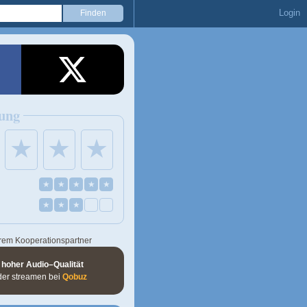
Login
ung
★
★
★
★
★
★
★
★
★
★
★
rem Kooperationspartner
 hoher Audio–Qualität
der streamen bei
Qobuz