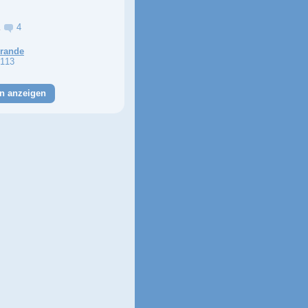
a
4
Grande
113
n anzeigen