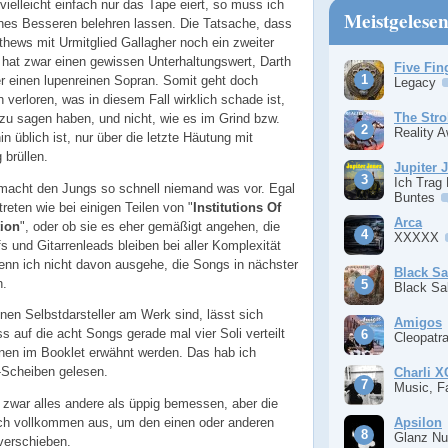
ielleicht einfach nur das Tape eiert, so muss ich
Meistgelese
ines Besseren belehren lassen. Die Tatsache, dass
hews mit Urmitglied Gallagher noch ein zweiter
, hat zwar einen gewissen Unterhaltungswert, Darth
Five Fin
r einen lupenreinen Sopran. Somit geht doch
Legacy
 verloren, was in diesem Fall wirklich schade ist,
The Stro
 zu sagen haben, und nicht, wie es im Grind bzw.
Reality 
 üblich ist, nur über die letzte Häutung mit
brüllen.
Jupiter 
Ich Trag
macht den Jungs so schnell niemand was vor. Egal
Buntes
reten wie bei einigen Teilen von "
Institutions Of
Arca
tion
", oder ob sie es eher gemäßigt angehen, die
XXXXX
s und Gitarrenleads bleiben bei aller Komplexität
enn ich nicht davon ausgehe, die Songs in nächster
Black S
n.
Black S
enen Selbstdarsteller am Werk sind, lässt sich
Amigos
s auf die acht Songs gerade mal vier Soli verteilt
Cleopatr
lnen im Booklet erwähnt werden. Das hab ich
-Scheiben gelesen.
Charli 
Music, F
t zwar alles andere als üppig bemessen, aber die
Apsilon
uch vollkommen aus, um den einen oder anderen
Glanz Nu
verschieben.