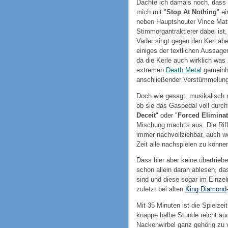
Dachte ich damals noch, dass v
mich mit "
Stop At Nothing
" e
neben Hauptshouter Vince Matt
Stimmorgantraktierer dabei ist
Vader singt gegen den Kerl abe
einiges der textlichen Aussagen
da die Kerle auch wirklich was
extremen
Death Metal
gemeinhin
anschließender Verstümmelung 
Doch wie gesagt, musikalisch 
ob sie das Gaspedal voll durcht
Deceit
" oder "
Forced Elimina
Mischung macht's aus. Die Riff
immer nachvollziehbar, auch w
Zeit alle nachspielen zu könne
Dass hier aber keine übertrieb
schon allein daran ablesen, das
sind und diese sogar im Einze
zuletzt bei alten
King Diamond
Mit 35 Minuten ist die Spielzei
knappe halbe Stunde reicht a
Nackenwirbel ganz gehörig zu 