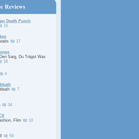
ne Reviews
ger Death Punch
15
kes
Awaits
17
Jones
 Den Sarg, Du Trägst Was
18
4
abbath
abbath
7
a
34
XCX
ashion, Film
10
ll
59