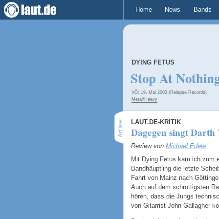
Home
News
Bands
DYING FETUS
Stop At Nothin
VÖ: 19. Mai 2003 (Relapse Records)
Metal/Heavy
LAUT.DE-KRITIK
Dagegen singt Darth 
Review von
Michael Edele
Mit Dying Fetus kam ich zum e
Bandhäuptling die letzte Schei
Fahrt von Mainz nach Götting
Auch auf dem schrottigsten Rad
hören, dass die Jungs techni
von Gitarrist John Gallagher k