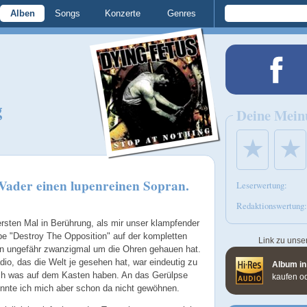
Alben
Songs
Konzerte
Genres
g
Deine Mein
★
★
Vader einen lupenreinen Sopran.
Leserwertung:
Redaktionswertung:
rsten Mal in Berührung, als mir unser klampfender
be "Destroy The Opposition" auf der kompletten
Link zu unse
en ungefähr zwanzigmal um die Ohren gehauen hat.
io, das die Welt je gesehen hat, war eindeutig zu
Album in
sch was auf dem Kasten haben. An das Gerülpse
kaufen o
onnte ich mich aber schon da nicht gewöhnen.