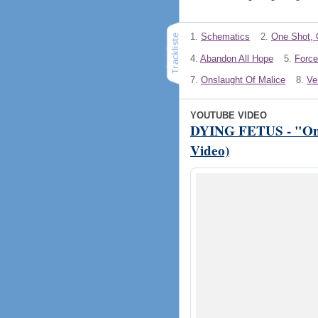
1.
Schematics
2.
One Shot, 
4.
Abandon All Hope
5.
Force
7.
Onslaught Of Malice
8.
Ve
YOUTUBE VIDEO
DYING FETUS - "One 
Video)