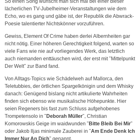
So einen Song wünscht man sich mal bei einer dieser
lächerlichen TV-Jubelheimer-Veranstaltungen wie dem
Echo, wo es gang und gäbe ist, der Republik die Abwrack-
Poesie talentierter Nichtskönner vorzuführen.
Gewiss, Element Of Crime haben derlei Albernheiten gar
nicht nötig. Einer höheren Gerechtigkeit folgend, warten so
viele Fans wie nie auf vorliegendes Werk, das letztlich
auch niemanden enttäuschen wird, der erst mit "Mittelpunkt
Der Welt" zur Band fand.
Von Alltags-Topics wie Schädelweh auf Mallorca, den
Teletubbies, der örtlichen Spargelkönigin und dem Whisky
danach: Genügend bislang nicht artikulierte Wahrheiten
finden sich ebenso wie musikalische Höhepunkte. Hier
seien Regeners bis fast zum Schluss aufgehobenes
Trompetensolo in "
Deborah Müller
", Christian
Komorowskis Geige im waidwunden "
Bitte Bleib Bei Mir
"
oder Jakob Iljas minimale Zauberei in "
Am Ende Denk Ich
Immer Nur An Dich
" genannt.