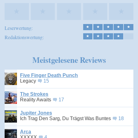
★
★
★
★
★
Leserwertung:
★
★
★
★
★
Redaktionswertung:
★
★
★
★
Meistgelesene Reviews
Five Finger Death Punch
Legacy
15
The Strokes
Reality Awaits
17
Jupiter Jones
Ich Trag Den Sarg, Du Trägst Was Buntes
18
Arca
XXXXX
4