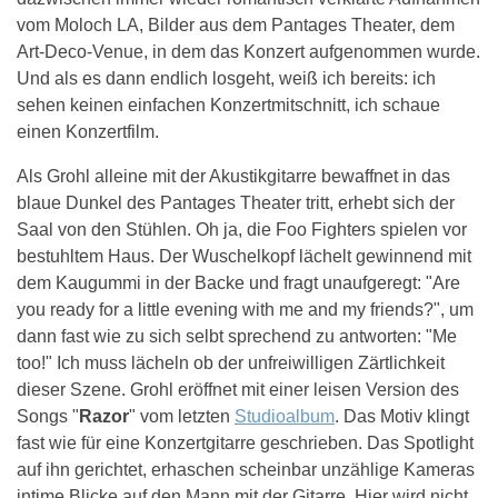
vom Moloch LA, Bilder aus dem Pantages Theater, dem
Art-Deco-Venue, in dem das Konzert aufgenommen wurde.
Und als es dann endlich losgeht, weiß ich bereits: ich
sehen keinen einfachen Konzertmitschnitt, ich schaue
einen Konzertfilm.
Als Grohl alleine mit der Akustikgitarre bewaffnet in das
blaue Dunkel des Pantages Theater tritt, erhebt sich der
Saal von den Stühlen. Oh ja, die Foo Fighters spielen vor
bestuhltem Haus. Der Wuschelkopf lächelt gewinnend mit
dem Kaugummi in der Backe und fragt unaufgeregt: "Are
you ready for a little evening with me and my friends?", um
dann fast wie zu sich selbt sprechend zu antworten: "Me
too!" Ich muss lächeln ob der unfreiwilligen Zärtlichkeit
dieser Szene. Grohl eröffnet mit einer leisen Version des
Songs "
Razor
" vom letzten
Studioalbum
. Das Motiv klingt
fast wie für eine Konzertgitarre geschrieben. Das Spotlight
auf ihn gerichtet, erhaschen scheinbar unzählige Kameras
intime Blicke auf den Mann mit der Gitarre. Hier wird nicht