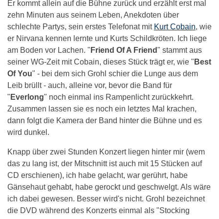
Er kommt allein auf die Bühne zurück und erzählt erst mal
zehn Minuten aus seinem Leben, Anekdoten über
schlechte Partys, sein erstes Telefonat mit
Kurt Cobain
, wie
er Nirvana kennen lernte und Kurts Schildkröten. Ich liege
am Boden vor Lachen. "
Friend Of A Friend
" stammt aus
seiner WG-Zeit mit Cobain, dieses Stück trägt er, wie "
Best
Of You
" - bei dem sich Grohl schier die Lunge aus dem
Leib brüllt - auch, alleine vor, bevor die Band für
"
Everlong
" noch einmal ins Rampenlicht zurückkehrt.
Zusammen lassen sie es noch ein letztes Mal krachen,
dann folgt die Kamera der Band hinter die Bühne und es
wird dunkel.
Knapp über zwei Stunden Konzert liegen hinter mir (wem
das zu lang ist, der Mitschnitt ist auch mit 15 Stücken auf
CD erschienen), ich habe gelacht, war gerührt, habe
Gänsehaut gehabt, habe gerockt und geschwelgt. Als wäre
ich dabei gewesen. Besser wird's nicht. Grohl bezeichnet
die DVD während des Konzerts einmal als "Stocking