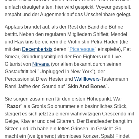
einfach draufgehalten, hier wird gespickt, Voyeur gespielt,
erspäht und der Augenmerk auf das Unscheinbare gelegt.
Applaus brandet auf, als der Rest der Band die Bühne
betritt. Neben den regulären Mitgliedern Shiflett, Mendel
und Hawkins bereichern die Violinistin Petra Haden (die
mit den
Decemberists
deren "
Picaresque
" einspielte), Pat
Smear, Gründungsmitglied der Foo Fighters und Live-
Gitarrist von
Nirvana
(vor allem bekannt durch seinen
Gastauftritt bei "Unplugged In New York"), der
Percussionist Drew Hester und
Wallflowers
-Tastenmann
Rami Jaffee den Sound auf "
Skin And Bones
".
Sie sorgen zusammen für den ersten Höhepunkt. War
"
Razor
" als Grohls Solonummer ein besinnliches Stück,
steigert es sich jetzt zu einem wahnwitzigen Crescendo mit
Geige, Klavier und drei Gitarren. Der Bandleader bangt im
Sitzen und ich habe ein fettes Grinsen im Gesicht. So
macht ein (weitgehend) stromloses Konzert Spaß! Findet