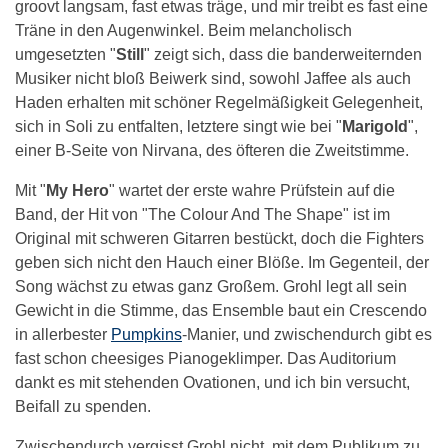
groovt langsam, fast etwas träge, und mir treibt es fast eine
Träne in den Augenwinkel. Beim melancholisch
umgesetzten "
Still
" zeigt sich, dass die banderweiternden
Musiker nicht bloß Beiwerk sind, sowohl Jaffee als auch
Haden erhalten mit schöner Regelmäßigkeit Gelegenheit,
sich in Soli zu entfalten, letztere singt wie bei "
Marigold
",
einer B-Seite von Nirvana, des öfteren die Zweitstimme.
Mit "
My Hero
" wartet der erste wahre Prüfstein auf die
Band, der Hit von "The Colour And The Shape" ist im
Original mit schweren Gitarren bestückt, doch die Fighters
geben sich nicht den Hauch einer Blöße. Im Gegenteil, der
Song wächst zu etwas ganz Großem. Grohl legt all sein
Gewicht in die Stimme, das Ensemble baut ein Crescendo
in allerbester
Pumpkins
-Manier, und zwischendurch gibt es
fast schon cheesiges Pianogeklimper. Das Auditorium
dankt es mit stehenden Ovationen, und ich bin versucht,
Beifall zu spenden.
Zwischendurch vergisst Grohl nicht, mit dem Publikum zu