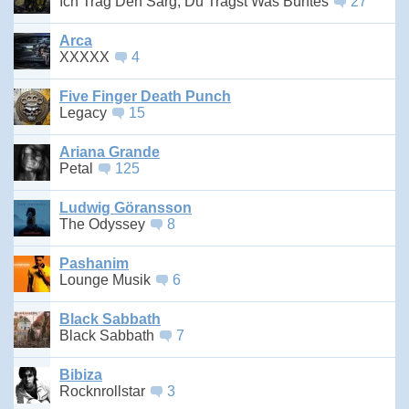
Ich Trag Den Sarg, Du Trägst Was Buntes
27
Arca
XXXXX
4
Five Finger Death Punch
Legacy
15
Ariana Grande
Petal
125
Ludwig Göransson
The Odyssey
8
Pashanim
Lounge Musik
6
Black Sabbath
Black Sabbath
7
Bibiza
Rocknrollstar
3