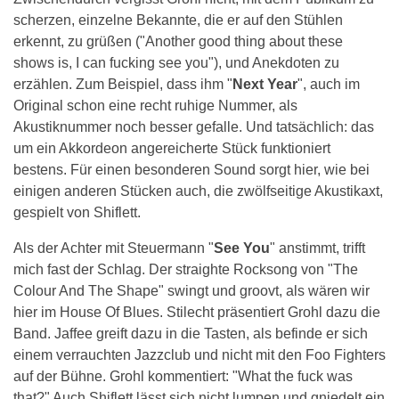
scherzen, einzelne Bekannte, die er auf den Stühlen
erkennt, zu grüßen ("Another good thing about these
shows is, I can fucking see you"), und Anekdoten zu
erzählen. Zum Beispiel, dass ihm "
Next Year
", auch im
Original schon eine recht ruhige Nummer, als
Akustiknummer noch besser gefalle. Und tatsächlich: das
um ein Akkordeon angereicherte Stück funktioniert
bestens. Für einen besonderen Sound sorgt hier, wie bei
einigen anderen Stücken auch, die zwölfseitige Akustikaxt,
gespielt von Shiflett.
Als der Achter mit Steuermann "
See You
" anstimmt, trifft
mich fast der Schlag. Der straighte Rocksong von "The
Colour And The Shape" swingt und groovt, als wären wir
hier im House Of Blues. Stilecht präsentiert Grohl dazu die
Band. Jaffee greift dazu in die Tasten, als befinde er sich
einem verrauchten Jazzclub und nicht mit den Foo Fighters
auf der Bühne. Grohl kommentiert: "What the fuck was
that?" Auch Shiflett lässt sich nicht lumpen und gniedelt ein