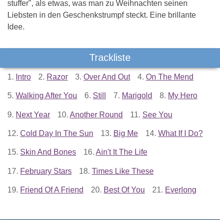
stuffer", als etwas, was man zu Weihnachten seinen
Liebsten in den Geschenkstrumpf steckt. Eine brillante
Idee.
Trackliste
1.
Intro
2.
Razor
3.
Over And Out
4.
On The Mend
5.
Walking After You
6.
Still
7.
Marigold
8.
My Hero
9.
Next Year
10.
Another Round
11.
See You
12.
Cold Day In The Sun
13.
Big Me
14.
What If I Do?
15.
Skin And Bones
16.
Ain't It The Life
17.
February Stars
18.
Times Like These
19.
Friend Of A Friend
20.
Best Of You
21.
Everlong