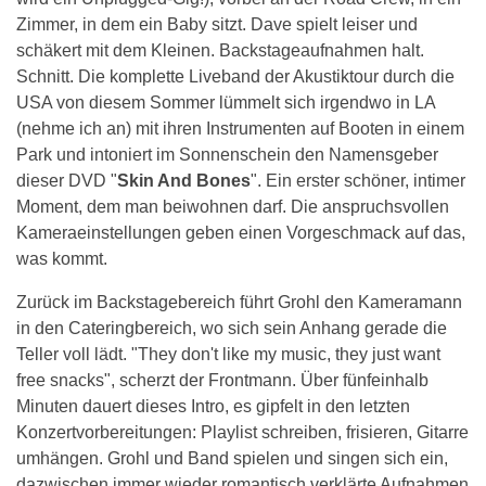
Zimmer, in dem ein Baby sitzt. Dave spielt leiser und
schäkert mit dem Kleinen. Backstageaufnahmen halt.
Schnitt. Die komplette Liveband der Akustiktour durch die
USA von diesem Sommer lümmelt sich irgendwo in LA
(nehme ich an) mit ihren Instrumenten auf Booten in einem
Park und intoniert im Sonnenschein den Namensgeber
dieser DVD "
Skin And Bones
". Ein erster schöner, intimer
Moment, dem man beiwohnen darf. Die anspruchsvollen
Kameraeinstellungen geben einen Vorgeschmack auf das,
was kommt.
Zurück im Backstagebereich führt Grohl den Kameramann
in den Cateringbereich, wo sich sein Anhang gerade die
Teller voll lädt. "They don't like my music, they just want
free snacks", scherzt der Frontmann. Über fünfeinhalb
Minuten dauert dieses Intro, es gipfelt in den letzten
Konzertvorbereitungen: Playlist schreiben, frisieren, Gitarre
umhängen. Grohl und Band spielen und singen sich ein,
dazwischen immer wieder romantisch verklärte Aufnahmen