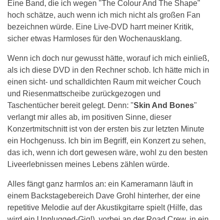
Eine Band, die ich wegen "The Colour And The Shape"
hoch schätze, auch wenn ich mich nicht als großen Fan
bezeichnen würde. Eine Live-DVD harrt meiner Kritik,
sicher etwas Harmloses für den Wochenausklang.
Wenn ich doch nur gewusst hätte, worauf ich mich einließ,
als ich diese DVD in den Rechner schob. Ich hätte mich in
einen sicht- und schalldichten Raum mit weicher Couch
und Riesenmattscheibe zurückgezogen und
Taschentücher bereit gelegt. Denn: "
Skin And Bones
"
verlangt mir alles ab, im positiven Sinne, dieser
Konzertmitschnitt ist von der ersten bis zur letzten Minute
ein Hochgenuss. Ich bin im Begriff, ein Konzert zu sehen,
das ich, wenn ich dort gewesen wäre, wohl zu den besten
Liveerlebnissen meines Lebens zählen würde.
Alles fängt ganz harmlos an: ein Kameramann läuft in
einem Backstagebereich Dave Grohl hinterher, der eine
repetitive Melodie auf der Akustikgitarre spielt (Hilfe, das
wird ein Unplugged-Gig!), vorbei an der Road Crew, in ein