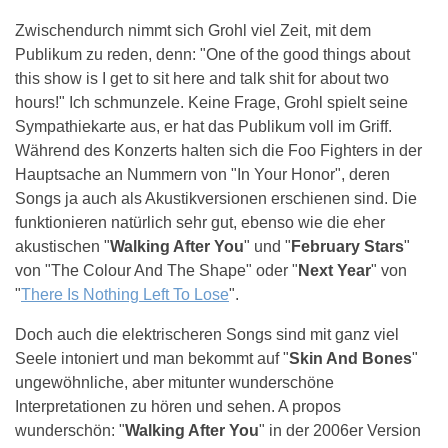
Zwischendurch nimmt sich Grohl viel Zeit, mit dem
Publikum zu reden, denn: "One of the good things about
this show is I get to sit here and talk shit for about two
hours!" Ich schmunzele. Keine Frage, Grohl spielt seine
Sympathiekarte aus, er hat das Publikum voll im Griff.
Während des Konzerts halten sich die Foo Fighters in der
Hauptsache an Nummern von "In Your Honor", deren
Songs ja auch als Akustikversionen erschienen sind. Die
funktionieren natürlich sehr gut, ebenso wie die eher
akustischen "
Walking After You
" und "
February Stars
"
von "The Colour And The Shape" oder "
Next Year
" von
"
There Is Nothing Left To Lose
".
Doch auch die elektrischeren Songs sind mit ganz viel
Seele intoniert und man bekommt auf "
Skin And Bones
"
ungewöhnliche, aber mitunter wunderschöne
Interpretationen zu hören und sehen. A propos
wunderschön: "
Walking After You
" in der 2006er Version