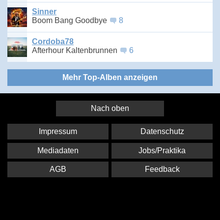
Sinner
Boom Bang Goodbye
8
Cordoba78
Afterhour Kaltenbrunnen
6
Mehr Top-Alben anzeigen
Nach oben
Impressum
Datenschutz
Mediadaten
Jobs/Praktika
AGB
Feedback