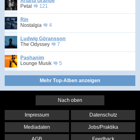
Ariana Grande
Petal
121
Rin
Nostalgia
4
Ludwig Göransson
The Odyssey
7
Pashanim
Lounge Musik
5
Mehr Top-Alben anzeigen
Nach oben
Impressum
Datenschutz
Mediadaten
Jobs/Praktika
AGB
Feedback