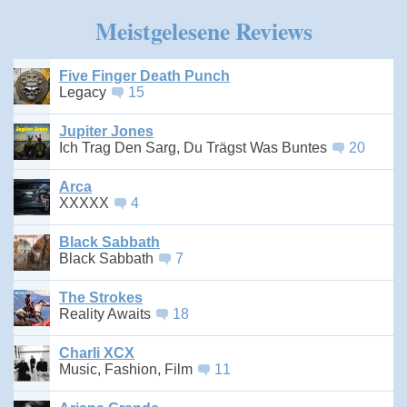
Meistgelesene Reviews
Five Finger Death Punch
Legacy
15
Jupiter Jones
Ich Trag Den Sarg, Du Trägst Was Buntes
20
Arca
XXXXX
4
Black Sabbath
Black Sabbath
7
The Strokes
Reality Awaits
18
Charli XCX
Music, Fashion, Film
11