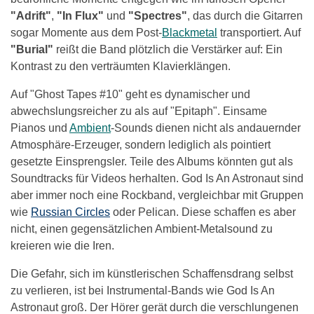
"
Adrift
"
,
"
In Flux
"
und
"
Spectres
"
, das durch die Gitarren
sogar Momente aus dem Post-
Blackmetal
transportiert. Auf
"
Burial
"
reißt die Band plötzlich die Verstärker auf: Ein
Kontrast zu den verträumten Klavierklängen.
Auf "Ghost Tapes #10" geht es dynamischer und
abwechslungsreicher zu als auf "Epitaph". Einsame
Pianos und
Ambient
-Sounds dienen nicht als andauernder
Atmosphäre-Erzeuger, sondern lediglich als pointiert
gesetzte Einsprengsler. Teile des Albums könnten gut als
Soundtracks für Videos herhalten. God Is An Astronaut sind
aber immer noch eine Rockband, vergleichbar mit Gruppen
wie
Russian Circles
oder Pelican. Diese schaffen es aber
nicht, einen gegensätzlichen Ambient-Metalsound zu
kreieren wie die Iren.
Die Gefahr, sich im künstlerischen Schaffensdrang selbst
zu verlieren, ist bei Instrumental-Bands wie God Is An
Astronaut groß. Der Hörer gerät durch die verschlungenen