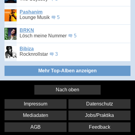
Pashanim
Lounge Musik
5
BRKN
Lösch meine Nummer
5
Bibiza
Rocknrollstar
3
Mehr Top-Alben anzeigen
Nach oben
Impressum
Datenschutz
Mediadaten
Jobs/Praktika
AGB
Feedback