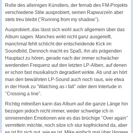
Rolle des alleinigen Künstlers, der fernab des FM-Projekts
verschiedene Stile ausprobiert, seinen Rapwurzeln aber
stets treu bleibt ("Running from my shadow").
Ausprobiert..das lässt sich wohl auch allgemein über das
Album sagen. Manches wirkt nicht ganz ausgereift,
manchmal fehlt schlicht der entscheidende Kick im
Soundbild. Dennoch macht es Spaß, ihn als prägenden
Hauptact zu hören, gerade nach der immer schwächer
werdenden Frequenz auf den letzten LP-Alben, auf denen
er schon fast musikalisch degradiert wirkte. Ab und an hört
man den bewährten LP-Sound auch noch raus, wie etwa
in der Hook zu "Watching as i fall" oder dem Interlude in
"Crossing a line".
Richtig mitreißen kann das Album auf die ganze Länge hin
bezogen jedoch nicht immer, weder schwelge ich in
sinnierenden Emotionen wie es das brüchige "Over again"
vermitteln möchte, noch sitze ich stur kopfnickend da, aber
es ist für sich gut, wie es ist. Mike einfach mal über längere