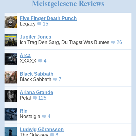
Meistgelesene Reviews
Five Finger Death Punch
Legacy
15
Jupiter Jones
Ich Trag Den Sarg, Du Trägst Was Buntes
26
Arca
XXXXX
4
Black Sabbath
Black Sabbath
7
Ariana Grande
Petal
125
Rin
Nostalgia
4
Ludwig Göransson
The Odyssey
8