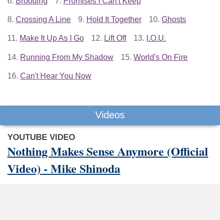
6.
Brooding
7.
Promises I Can't Keep
8.
Crossing A Line
9.
Hold It Together
10.
Ghosts
11.
Make It Up As I Go
12.
Lift Off
13.
I.O.U.
14.
Running From My Shadow
15.
World's On Fire
16.
Can't Hear You Now
Videos
YOUTUBE VIDEO
Nothing Makes Sense Anymore (Official
Video) - Mike Shinoda