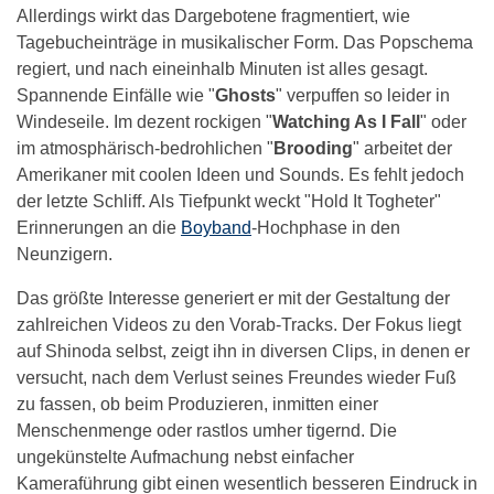
Allerdings wirkt das Dargebotene fragmentiert, wie
Tagebucheinträge in musikalischer Form. Das Popschema
regiert, und nach eineinhalb Minuten ist alles gesagt.
Spannende Einfälle wie "
Ghosts
" verpuffen so leider in
Windeseile. Im dezent rockigen "
Watching As I Fall
" oder
im atmosphärisch-bedrohlichen "
Brooding
" arbeitet der
Amerikaner mit coolen Ideen und Sounds. Es fehlt jedoch
der letzte Schliff. Als Tiefpunkt weckt "Hold It Togheter"
Erinnerungen an die
Boyband
-Hochphase in den
Neunzigern.
Das größte Interesse generiert er mit der Gestaltung der
zahlreichen Videos zu den Vorab-Tracks. Der Fokus liegt
auf Shinoda selbst, zeigt ihn in diversen Clips, in denen er
versucht, nach dem Verlust seines Freundes wieder Fuß
zu fassen, ob beim Produzieren, inmitten einer
Menschenmenge oder rastlos umher tigernd. Die
ungekünstelte Aufmachung nebst einfacher
Kameraführung gibt einen wesentlich besseren Eindruck in