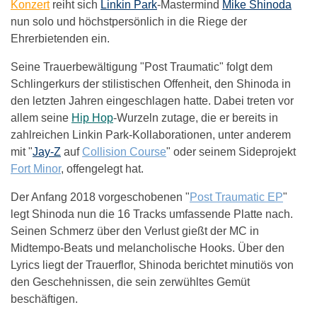
Konzert
reiht sich
Linkin Park
-Mastermind
Mike Shinoda
nun solo und höchstpersönlich in die Riege der
Ehrerbietenden ein.
Seine Trauerbewältigung "Post Traumatic" folgt dem
Schlingerkurs der stilistischen Offenheit, den Shinoda in
den letzten Jahren eingeschlagen hatte. Dabei treten vor
allem seine
Hip Hop
-Wurzeln zutage, die er bereits in
zahlreichen Linkin Park-Kollaborationen, unter anderem
mit "
Jay-Z
auf
Collision Course
" oder seinem Sideprojekt
Fort Minor
, offengelegt hat.
Der Anfang 2018 vorgeschobenen "
Post Traumatic EP
"
legt Shinoda nun die 16 Tracks umfassende Platte nach.
Seinen Schmerz über den Verlust gießt der MC in
Midtempo-Beats und melancholische Hooks. Über den
Lyrics liegt der Trauerflor, Shinoda berichtet minutiös von
den Geschehnissen, die sein zerwühltes Gemüt
beschäftigen.