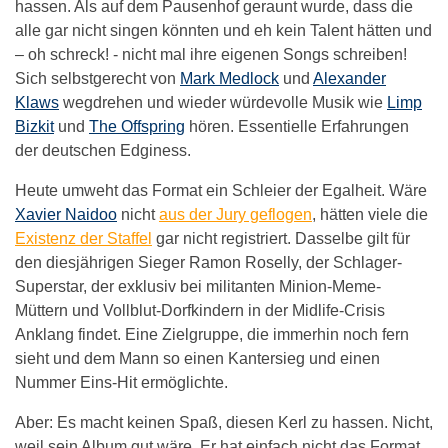
hassen. Als auf dem Pausenhof geraunt wurde, dass die
alle gar nicht singen könnten und eh kein Talent hätten und
– oh schreck! - nicht mal ihre eigenen Songs schreiben!
Sich selbstgerecht von
Mark Medlock
und
Alexander
Klaws
wegdrehen und wieder würdevolle Musik wie
Limp
Bizkit
und
The Offspring
hören. Essentielle Erfahrungen
der deutschen Edginess.
Heute umweht das Format ein Schleier der Egalheit. Wäre
Xavier Naidoo
nicht
aus der Jury geflogen
, hätten viele die
Existenz der Staffel
gar nicht registriert. Dasselbe gilt für
den diesjährigen Sieger Ramon Roselly, der Schlager-
Superstar, der exklusiv bei militanten Minion-Meme-
Müttern und Vollblut-Dorfkindern in der Midlife-Crisis
Anklang findet. Eine Zielgruppe, die immerhin noch fern
sieht und dem Mann so einen Kantersieg und einen
Nummer Eins-Hit ermöglichte.
Aber: Es macht keinen Spaß, diesen Kerl zu hassen. Nicht,
weil sein Album gut wäre. Er hat einfach nicht das Format,