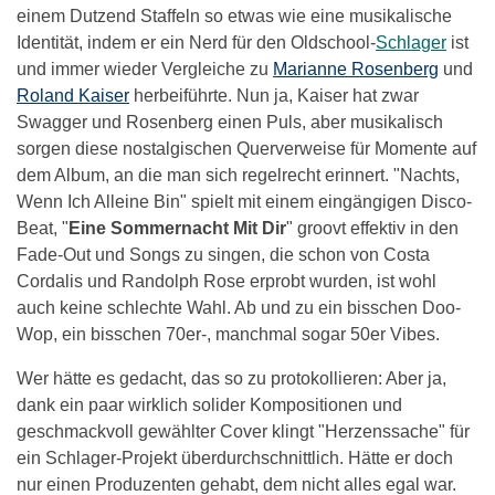
einem Dutzend Staffeln so etwas wie eine musikalische
Identität, indem er ein Nerd für den Oldschool-
Schlager
ist
und immer wieder Vergleiche zu
Marianne Rosenberg
und
Roland Kaiser
herbeiführte. Nun ja, Kaiser hat zwar
Swagger und Rosenberg einen Puls, aber musikalisch
sorgen diese nostalgischen Querverweise für Momente auf
dem Album, an die man sich regelrecht erinnert. "Nachts,
Wenn Ich Alleine Bin" spielt mit einem eingängigen Disco-
Beat, "
Eine Sommernacht Mit Dir
" groovt effektiv in den
Fade-Out und Songs zu singen, die schon von Costa
Cordalis und Randolph Rose erprobt wurden, ist wohl
auch keine schlechte Wahl. Ab und zu ein bisschen Doo-
Wop, ein bisschen 70er-, manchmal sogar 50er Vibes.
Wer hätte es gedacht, das so zu protokollieren: Aber ja,
dank ein paar wirklich solider Kompositionen und
geschmackvoll gewählter Cover klingt "Herzenssache" für
ein Schlager-Projekt überdurchschnittlich. Hätte er doch
nur einen Produzenten gehabt, dem nicht alles egal war.