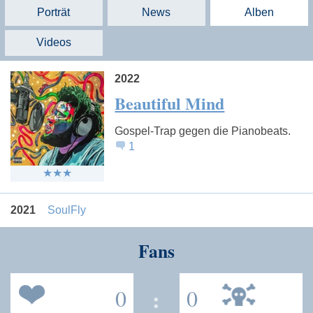
Porträt
News
Alben
Videos
2022
Beautiful Mind
Gospel-Trap gegen die Pianobeats.
1
2021
SoulFly
Fans
0
:
0