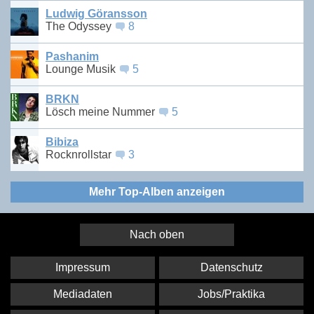
Ludwig Göransson
The Odyssey
8
Pashanim
Lounge Musik
5
BRKN
Lösch meine Nummer
5
Bibiza
Rocknrollstar
3
Mehr Top-Alben anzeigen
Nach oben
Impressum
Datenschutz
Mediadaten
Jobs/Praktika