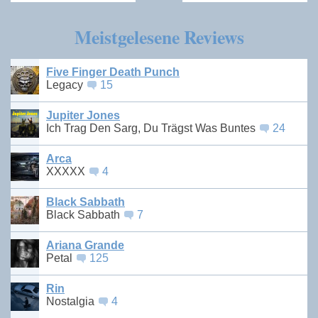
Meistgelesene Reviews
Five Finger Death Punch
Legacy
15
Jupiter Jones
Ich Trag Den Sarg, Du Trägst Was Buntes
24
Arca
XXXXX
4
Black Sabbath
Black Sabbath
7
Ariana Grande
Petal
125
Rin
Nostalgia
4