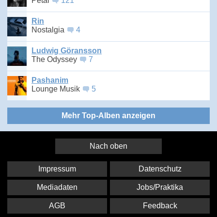
Petal
121
Rin
Nostalgia
4
Ludwig Göransson
The Odyssey
7
Pashanim
Lounge Musik
5
Mehr Top-Alben anzeigen
Nach oben
Impressum
Datenschutz
Mediadaten
Jobs/Praktika
AGB
Feedback