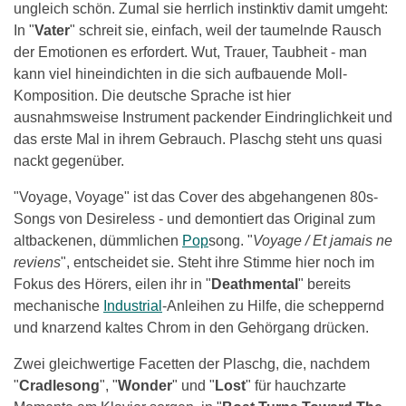
ungleich schön. Zumal sie herrlich instinktiv damit umgeht:
In "
Vater
" schreit sie, einfach, weil der taumelnde Rausch
der Emotionen es erfordert. Wut, Trauer, Taubheit - man
kann viel hineindichten in die sich aufbauende Moll-
Komposition. Die deutsche Sprache ist hier
ausnahmsweise Instrument packender Eindringlichkeit und
das erste Mal in ihrem Gebrauch. Plaschg steht uns quasi
nackt gegenüber.
"Voyage, Voyage" ist das Cover des abgehangenen 80s-
Songs von Desireless - und demontiert das Original zum
altbackenen, dümmlichen
Pop
song. "
Voyage / Et jamais ne
reviens
", entscheidet sie. Steht ihre Stimme hier noch im
Fokus des Hörers, eilen ihr in "
Deathmental
" bereits
mechanische
Industrial
-Anleihen zu Hilfe, die scheppernd
und knarzend kaltes Chrom in den Gehörgang drücken.
Zwei gleichwertige Facetten der Plaschg, die, nachdem
"
Cradlesong
", "
Wonder
" und "
Lost
" für hauchzarte