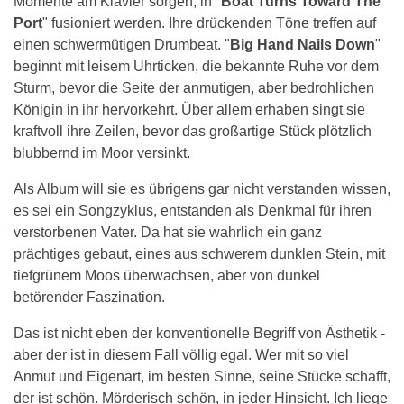
Momente am Klavier sorgen, in "
Boat Turns Toward The
Port
" fusioniert werden. Ihre drückenden Töne treffen auf
einen schwermütigen Drumbeat. "
Big Hand Nails Down
"
beginnt mit leisem Uhrticken, die bekannte Ruhe vor dem
Sturm, bevor die Seite der anmutigen, aber bedrohlichen
Königin in ihr hervorkehrt. Über allem erhaben singt sie
kraftvoll ihre Zeilen, bevor das großartige Stück plötzlich
blubbernd im Moor versinkt.
Als Album will sie es übrigens gar nicht verstanden wissen,
es sei ein Songzyklus, entstanden als Denkmal für ihren
verstorbenen Vater. Da hat sie wahrlich ein ganz
prächtiges gebaut, eines aus schwerem dunklen Stein, mit
tiefgrünem Moos überwachsen, aber von dunkel
betörender Faszination.
Das ist nicht eben der konventionelle Begriff von Ästhetik -
aber der ist in diesem Fall völlig egal. Wer mit so viel
Anmut und Eigenart, im besten Sinne, seine Stücke schafft,
der ist schön. Mörderisch schön, in jeder Hinsicht. Ich liege