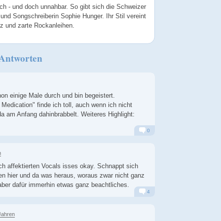
ich - und doch unnahbar. So gibt sich die Schweizer
und Songschreiberin Sophie Hunger. Ihr Stil vereint
zz und zarte Rockanleihen.
 Antworten
n einige Male durch und bin begeistert.
edication" finde ich toll, auch wenn ich nicht
da am Anfang dahinbrabbelt. Weiteres Highlight:
0
Alarm
Antworten
n
ch affektierten Vocals isses okay. Schnappt sich
en hier und da was heraus, woraus zwar nicht ganz
aber dafür immerhin etwas ganz beachtliches.
4
Alarm
Antworten
Jahren