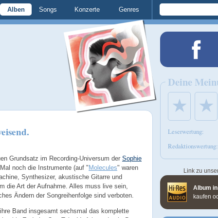
Alben
Songs
Konzerte
Genres
Deine Mein
★
★
eisend.
Leserwertung:
Redaktionswertung:
euen Grundsatz im Recording-Universum der
Sophie
 Mal noch die Instrumente (auf "
Molecules
" waren
Link zu unse
hine, Synthesizer, akustische Gitarre und
m die Art der Aufnahme. Alles muss live sein,
Album in
ches Ändern der Songreihenfolge sind verboten.
kaufen o
 ihre Band insgesamt sechsmal das komplette