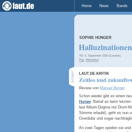
Home
News
Bands
SOPHIE HUNGER
Halluzinationen
VÖ: 4. September 2020 (Caroline)
Pop
,
Alternative
LAUT.DE-KRITIK
Zeitlos und zukunftsw
Review von
Manuel Berger
Schon wieder gibt es einen n
Hunger
. Betraf es beim letzten
laut Album-Dogma nur Drum-Mac
Stimme erlaubt), geht es nun u
Overdubs und sogar nachträgli
An zwei Tagen spielen sie und