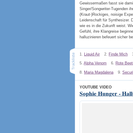
Gewissermaßen fasst sie damit
Singer/Songwriter-Tugenden ihr
(Kraut-)Rockiges, noisige Expe
Leidenschaft für Synthesizer. 
wie es in die Zukunft weist. W
Gefühl, ihre Klangreise beginn
halluzinieren befeuert sicher be
1.
Liquid Air
2.
Finde Mich
5.
Alpha Venom
6.
Rote Beet
8.
Maria Magdalena
9.
Secur
YOUTUBE VIDEO
Sophie Hunger - Hall