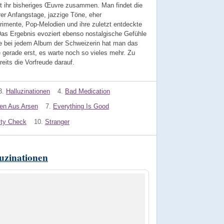
 ihr bisheriges Œuvre zusammen. Man findet die
er Anfangstage, jazzige Töne, eher
rimente, Pop-Melodien und ihre zuletzt entdeckte
Das Ergebnis evoziert ebenso nostalgische Gefühle
ie bei jedem Album der Schweizerin hat man das
e gerade erst, es warte noch so vieles mehr. Zu
reits die Vorfreude darauf.
3.
Halluzinationen
4.
Bad Medication
en Aus Arsen
7.
Everything Is Good
ity Check
10.
Stranger
uzinationen