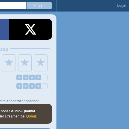
Login
ung
★
★
★
★
★
★
★
★
★
★
★
rem Kooperationspartner
 hoher Audio–Qualität
der streamen bei
Qobuz