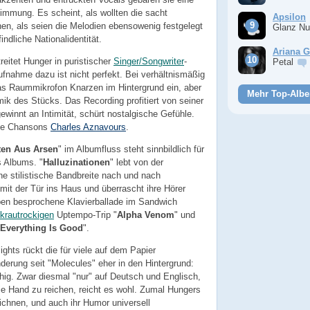
immung. Es scheint, als wollten die sacht
Apsilon
n, als seien die Melodien ebensowenig festgelegt
Glanz Nu
indliche Nationalidentität.
Ariana 
treitet Hunger in puristischer
Singer/Songwriter
-
Petal
ufnahme dazu ist nicht perfekt. Bei verhältnismäßig
s Raummikrofon Knarzen im Hintergrund ein, aber
Mehr Top-Albe
ik des Stücks. Das Recording profitiert von seiner
gewinnt an Intimität, schürt nostalgische Gefühle.
 die Chansons
Charles Aznavours
.
ten Aus Arsen
" im Albumfluss steht sinnbildlich für
 Albums. "
Halluzinationen
" lebt von der
e stilistische Bandbreite nach und nach
 mit der Tür ins Haus und überrascht ihre Hörer
ben besprochene Klavierballade im Sandwich
krautrockigen
Uptempo-Trip "
Alpha Venom
" und
Everything Is Good
".
ights rückt die für viele auf dem Papier
erung seit "Molecules" eher in den Hintergrund:
hig. Zwar diesmal "nur" auf Deutsch und Englisch,
ie Hand zu reichen, reicht es wohl. Zumal Hungers
eichnen, und auch ihr Humor universell