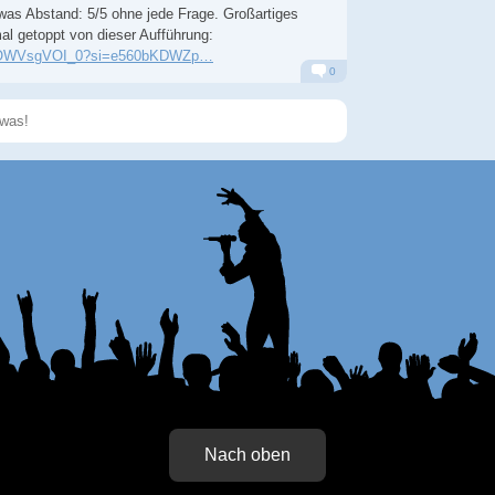
twas Abstand: 5/5 ohne jede Frage. Großartiges
l getoppt von dieser Aufführung:
e/KOWVsgVOI_0?si=e560bKDWZp…
0
Alarm
Antworten
Speichern
Nach oben