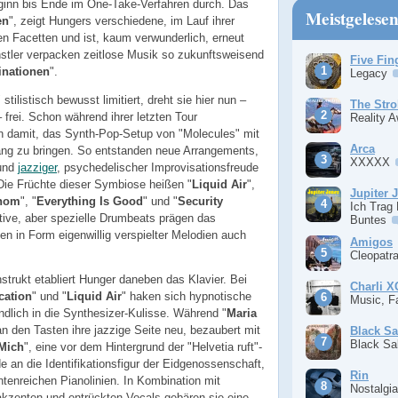
nn bis Ende im One-Take-Verfahren durch. Das
Meistgelese
en
", zeigt Hungers verschiedene, im Lauf ihrer
en Facetten und ist, kaum verwunderlich, erneut
nstler verpacken zeitlose Musik so zukunftsweisend
Five Fin
inationen
".
Legacy
tilistisch bewusst limitiert, dreht sie hier nun –
The Stro
– frei. Schon während ihrer letzten Tour
Reality 
in damit, das Synth-Pop-Setup von "Molecules" mit
Arca
lang zu bringen. So entstanden neue Arrangements,
XXXXX
 und
jazziger
, psychedelischer Improvisationsfreude
Die Früchte dieser Symbiose heißen "
Liquid Air
",
Jupiter 
enom
", "
Everything Is Good
" und "
Security
Ich Trag
titive, aber spezielle Drumbeats prägen das
Buntes
n in Form eigenwillig verspielter Melodien auch
Amigos
Cleopatr
strukt etabliert Hunger daneben das Klavier. Bei
Charli 
cation
" und "
Liquid Air
" haken sich hypnotische
Music, F
ndlich in die Synthesizer-Kulisse. Während "
Maria
n den Tasten ihre jazzige Seite neu, bezaubert mit
Black S
Black S
Mich
", eine vor dem Hintergrund der "Helvetia ruft"-
an die Identifikationsfigur der Eidgenossenschaft,
Rin
ntenreichen Pianolinien. In Kombination mit
Nostalgi
kzenten und entrückten Vocals gebären sie eine