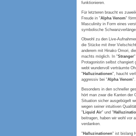
funktionieren.
Für letzteren braucht es zuweil
Freude in "
Alpha Venom
" för
Masculinity in Form eines ver
symbolische Schwanzverlänger
Obwohl zu den Live-Aufnahmen 
die Stücke mit ihrer Vielschich
anderem mit Hinako Omori, die
machts möglich. In "
Stranger
"
Protagonistin selbst changiert
webt wundervoll verträumte Oh
"
Halluzinationen
", haucht verl
aggressiv bei "
Alpha Venom
".
Besonders in den schneller ge
hört man zwar die Kanten der 
Situation sicher ausgebügelt
wegen seiner intuitiven Qualitä
"
Liquid Air
" und "
Halluzinati
beitragen, haben wir wohl vor
verdanken.
"
Halluzinationen
" ist bislang 