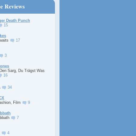
ne Reviews
ger Death Punch
15
kes
Awaits
17
3
Jones
 Den Sarg, Du Trägst Was
16
a
34
XCX
ashion, Film
9
abbath
abbath
7
a
4