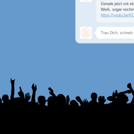
Gerade jetzt mit e
Werk, sogar nochma
https://youtu.b