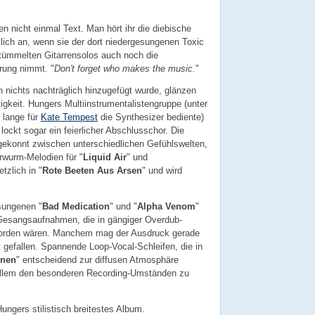
en nicht einmal Text. Man hört ihr die diebische
mlich an, wenn sie der dort niedergesungenen Toxic
stümmelten Gitarrensolos auch noch die
ung nimmt. "
Don't forget who makes the music.
"
nichts nachträglich hinzugefügt wurde, glänzen
tigkeit. Hungers Multiinstrumentalistengruppe (unter
 lange für
Kate Tempest
die Synthesizer bediente)
 lockt sogar ein feierlicher Abschlusschor. Die
 gekonnt zwischen unterschiedlichen Gefühlswelten,
rwurm-Melodien für "
Liquid Air
" und
etzlich in "
Rote Beeten Aus Arsen
" und wird
sungenen "
Bad Medication
" und "
Alpha Venom
"
Gesangsaufnahmen, die in gängiger Overdub-
 worden wären. Manchem mag der Ausdruck gerade
t gefallen. Spannende Loop-Vocal-Schleifen, die in
onen
" entscheidend zur diffusen Atmosphäre
 allem den besonderen Recording-Umständen zu
Hungers stilistisch breitestes Album.