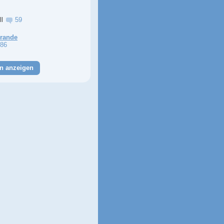
ll
59
Grande
86
n anzeigen