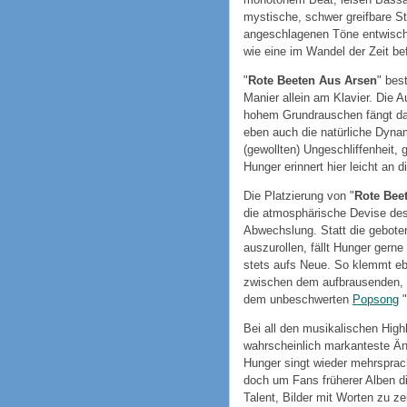
mystische, schwer greifbare St
angeschlagenen Töne entwische
wie eine im Wandel der Zeit bef
"
Rote Beeten Aus Arsen
" bes
Manier allein am Klavier. Die A
hohem Grundrauschen fängt da
eben auch die natürliche Dynam
(gewollten) Ungeschliffenheit, 
Hunger erinnert hier leicht an
Die Platzierung von "
Rote Bee
die atmosphärische Devise des
Abwechslung. Statt die geboten
auszurollen, fällt Hunger gerne
stets aufs Neue. So klemmt e
zwischen dem aufbrausenden,
dem unbeschwerten
Popsong
"
Bei all den musikalischen Highl
wahrscheinlich markanteste Änd
Hunger singt wieder mehrsprac
doch um Fans früherer Alben d
Talent, Bilder mit Worten zu z