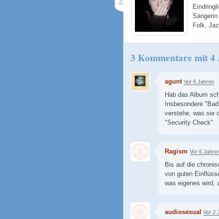
Eindringl
Sängerin 
Folk, Ja
3 Kommentare mit 4
agunt
Vor 6 Jahren
Hab das Album scho
Insbesondere "Bad M
verstehe, was sie 
"Security Check".
Ragism
Vor 6 Jahre
Bis auf die chronis
von guten Einflüss
was eigenes wird, 
audiosexual
Vor 2 