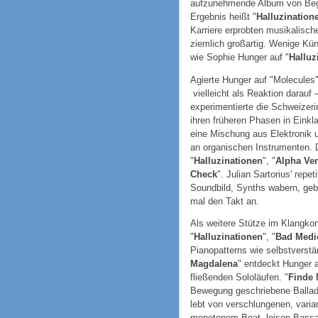
aufzunehmende Album von Begi
Ergebnis heißt "
Halluzination
Karriere erprobten musikalisch
ziemlich großartig. Wenige Kü
wie Sophie Hunger auf "
Halluz
Agierte Hunger auf "Molecules" s
vielleicht als Reaktion darauf 
experimentierte die Schweizer
ihren früheren Phasen in Eink
eine Mischung aus Elektronik
an organischen Instrumenten. 
"
Halluzinationen
", "
Alpha V
Check
". Julian Sartorius' repe
Soundbild, Synths wabern, gebe
mal den Takt an.
Als weitere Stütze im Klangkon
"
Halluzinationen
", "
Bad Medi
Pianopatterns wie selbstverstä
Magdalena
" entdeckt Hunger a
fließenden Sololäufen. "
Finde 
Bewegung geschriebene Ballade 
lebt von verschlungenen, varia
monotonem Beat, leisen Bassa