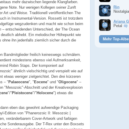
weitaus mehr dazwischen liegende Klangfarben.
Rin
gene Note. Nur wenigen Kollegen seiner Zunft
Nostalgi
ver Art und Weise. Traditionell veröffentlichen The
ch in Instrumental-Version. Rossetti ist trotzdem
Ariana 
ndgefüge wegzudenken und macht wie schon beim
Petal
n
– entscheidenden Unterschied, der The Ocean
deutlich abhebt. Ein melodischer Höhepunkt wie
Mehr Top-Albe
s ohne ihn jedenfalls ziemlich sicher durch die
gen Bandmitglieder freilich keineswegs schmälern.
erdient mindestens ebenso viel Aufmerksamkeit,
mind Robin Staps. Der komponiert auf
ozoic" ähnlich vielschichtig und verspielt wie auf
t etwas weniger zielgerichtet. Den drei kürzeren
s – "
Palaeocene
", "
Eocene
" und "
Oligocene
" –
n "Mesozoic"-Abschnitt und der Kreativexplosion
ocene
"/"
Pleistocene
"/"
Holocene
") etwas die
t dann eben das gewohnt aufwendige Packaging
yl-Edition von "Phanerozoic II: Mesozoic |
en, veränderbarem Cover-Artwork und farbigen
anche Sonderausgabe. Der T-Rex unter den Boxsets