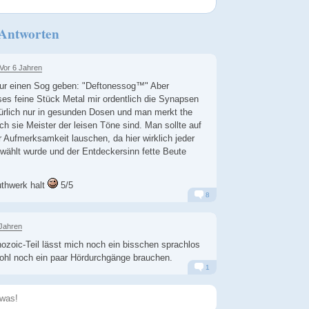
 Antworten
Vor 6 Jahren
nur einen Sog geben: "Deftonessog™" Aber
eses feine Stück Metal mir ordentlich die Synapsen
türlich nur in gesunden Dosen und man merkt the
h sie Meister der leisen Töne sind. Man sollte auf
er Aufmerksamkeit lauschen, da hier wirklich jeder
wählt wurde und der Entdeckersinn fette Beute
thwerk halt
5/5
8
Alarm
Antworten
 Jahren
nozoic-Teil lässt mich noch ein bisschen sprachlos
ohl noch ein paar Hördurchgänge brauchen.
1
Alarm
Antworten