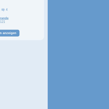
a
4
Grande
121
n anzeigen