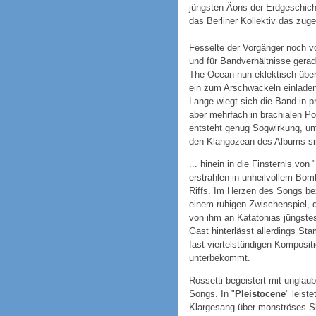
jüngsten Äons der Erdgeschich
das Berliner Kollektiv das zug
Fesselte der Vorgänger noch v
und für Bandverhältnisse ger
The Ocean nun eklektisch über 
ein zum Arschwackeln einlade
Lange wiegt sich die Band in p
aber mehrfach in brachialen Po
entsteht genug Sogwirkung, um 
den Klangozean des Albums sin
... hinein in die Finsternis von "
erstrahlen in unheilvollem Bomb
Riffs. Im Herzen des Songs be
einem ruhigen Zwischenspiel,
von ihm an Katatonias jüngstes
Gast hinterlässt allerdings St
fast viertelstündigen Komposit
unterbekommt.
Rossetti begeistert mit unglaubl
Songs. In "
Pleistocene
" leist
Klargesang über monströses Sh