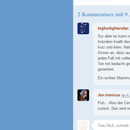
2 Kommentare mit 9
bigfoofightersfan
Sry aber es kann 
trotzdem knallt di
kurz und klein. Na
Ocean an, dass auc
jeden Fall mit voll
Ton mit bedacht ge
garantiert.
Ein echtes Mammu
Jon Irenicus
Vor 6
Puh... Also der Ce
zurück. Das wird w