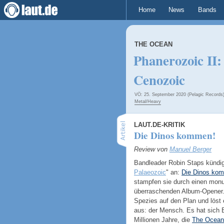
Home
News
Bands
THE OCEAN
Phanerozoic II:
Cenozoic
VÖ: 25. September 2020 (Pelagic Records
Metal/Heavy
LAUT.DE-KRITIK
Die Dinos kommen!
Review von
Manuel Berger
Bandleader Robin Staps kündigt
Palaeozoic
" an:
Die Dinos ko
stampfen sie durch einen mon
überraschenden Album-Opener. E
Spezies auf den Plan und löst
aus: der Mensch. Es hat sich 
Millionen Jahre, die
The Ocean