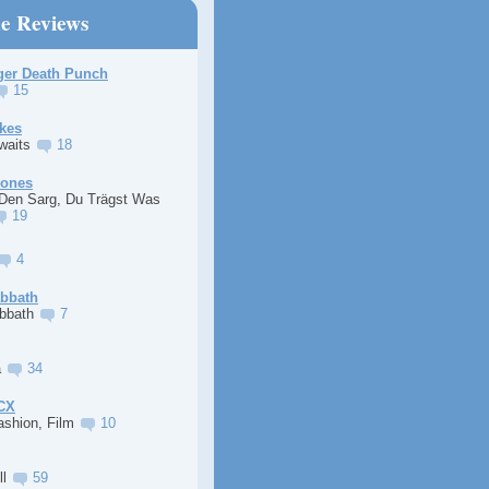
ne Reviews
ger Death Punch
15
kes
Awaits
18
Jones
 Den Sarg, Du Trägst Was
19
4
abbath
abbath
7
a
34
XCX
ashion, Film
10
ll
59