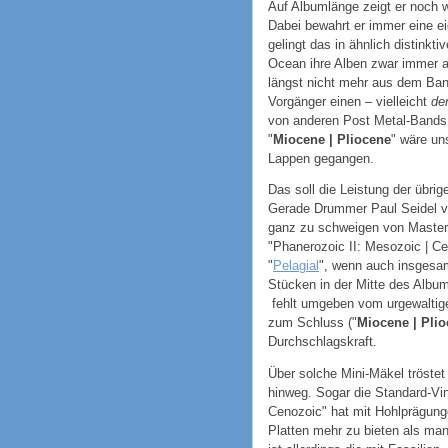
Auf Albumlänge zeigt er noch 
Dabei bewahrt er immer eine ei
gelingt das in ähnlich distinkti
Ocean ihre Alben zwar immer au
längst nicht mehr aus dem Ba
Vorgänger einen – vielleicht
de
von anderen Post Metal-Bands 
"
Miocene | Pliocene
" wäre un
Lappen gegangen.
Das soll die Leistung der übri
Gerade Drummer Paul Seidel v
ganz zu schweigen von Master
"Phanerozoic II: Mesozoic | Cen
"
Pelagial
", wenn auch insgesam
Stücken in der Mitte des Album
fehlt umgeben vom urgewaltige
zum Schluss ("
Miocene | Pli
Durchschlagskraft.
Über solche Mini-Mäkel tröste
hinweg. Sogar die Standard-Vin
Cenozoic" hat mit Hohlprägung
Platten mehr zu bieten als m