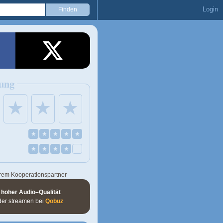
Login
ung
★
★
★
★
★
★
★
★
★
★
★
★
rem Kooperationspartner
 hoher Audio–Qualität
der streamen bei
Qobuz