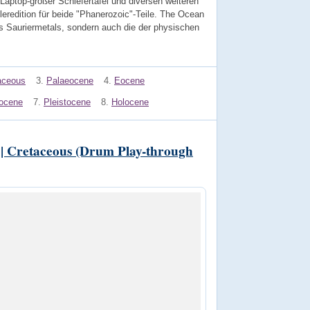
n, Laptop-großer Schiefertafel und diversen weiteren
redition für beide "Phanerozoic"-Teile. The Ocean
es Sauriermetals, sondern auch die der physischen
taceous
3.
Palaeocene
4.
Eocene
iocene
7.
Pleistocene
8.
Holocene
 | Cretaceous (Drum Play-through