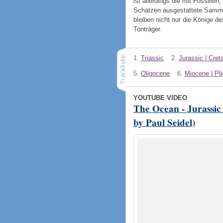
ist allerdings die mit Fossilie
Schätzen ausgestattete Sammle
bleiben nicht nur die Könige d
Tonträger.
1.
Triassic
2.
Jurassic | Cre
5.
Oligocene
6.
Miocene | Pl
YOUTUBE VIDEO
The Ocean - Jurassic
by Paul Seidel)