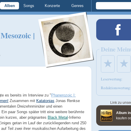
Alben
Songs
Konzerte
Genres
 Mesozoic |
Deine Mein
)
★
★
Leserwertung:
Redaktionswertung:
e es bereits im Interview zu "
Phanerozoic I:
mmen!
Zusammen mit
Katatonias
Jonas Renkse
Link zu unse
umentalen Dreizehnminüter und einen
in paar Songs später tritt eine weitere berühmte
Album in
 ein kurzes, aber prägnantes
Black Metal
-Inferno
kaufen o
Einiges getan im Lauf der zurückliegenden rund 250
auf Teil zwei ihrer musikalischen Aufarbeitung des