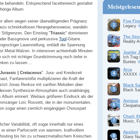
te behandeln. Entsprechend facettenreich gestaltet
Meistgelese
ehörige Album.
or allem wegen seiner überwältigenden Prägnanz
Five Fin
Legacy
adezu schnörkellosen Herangehensweise, wandeln
Stilgrenzen. Den Einstieg "
Triassic
" dominieren
The Stro
nder Bassgroove und perkussive
Tool
-Gitarre.
Reality 
rogrockiger Lauerstellung, entlädt die Spannung
st Metal-Walzen. In intensiven achteinhalb Minuten
Jupiter 
sich mit richtiger Grundstimmung noch tiefer in
Ich Trag
Buntes
ken zu lassen ...
Arca
Jurassic | Cretaceous
". Jura- und Kreidezeit
XXXXX
ast, Fanfarenstöße multiplizieren die Kraft der
zirzt Jonas Renkse mit sanften Melodien über
Black S
Black S
 dessen Synthesizer-Atmosphäre auch unabhängig
 Album erinnert. Weitaus größeren Eindruck als der
Amigos
ammsänger Loïc Rossetti, der in der monumentalen,
Cleopatr
ion sogar einen ziemlich eingängigen Choruspart
Charli 
Music, F
icher Variabilität, oft sogar innerhalb nur eines
et er einen Parforceritt von warmem, kraftvollem
Apsilon
outing bis hin zu schwarzmetallischem Kreischen.
Glanz Nu