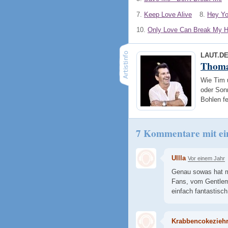
7.
Keep Love Alive
8.
Hey Y
10.
Only Love Can Break My H
LAUT.D
Thoma
Wie Tim 
oder Son
Bohlen f
7 Kommentare mit ei
Ullla
Vor einem Jahr
Genau sowas hat m
Fans, vom Gentlem
einfach fantastisch
Krabbencokezieh