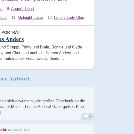
ou
9.
Angie's Heart
eart
11.
Midnight Lover
12.
Lonely Lady Blue
E-PORTRÄT
s Anders
und Struppi, Pinky und Brain, Bonnie und Clyde
ny und Cher sind auch die Namen Anders und
est miteinander verschweißt. Beide …
ner Antwort
an sich gewünscht, ein großes Geschenk an die
an of Music Thomas Anders! Ganz großes Kino,
!
0
Alarm
Antworten
rohr
Vor einem Jahr