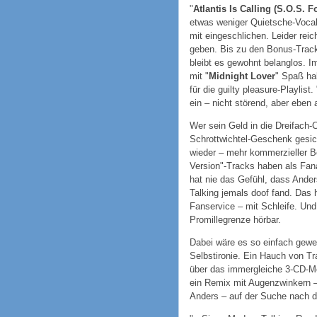
"
Atlantis Is Calling (S.O.S. F
etwas weniger Quietsche-Vocals
mit eingeschlichen. Leider rei
geben. Bis zu den Bonus-Trac
bleibt es gewohnt belanglos. I
mit "
Midnight Lover
" Spaß hab
für die guilty pleasure-Playlist. 
ein – nicht störend, aber eben 
Wer sein Geld in die Dreifach-
Schrottwichtel-Geschenk gesic
wieder – mehr kommerzieller B
Version"-Tracks haben als Fan
hat nie das Gefühl, dass Ander
Talking jemals doof fand. Das h
Fanservice – mit Schleife. Und 
Promillegrenze hörbar.
Dabei wäre es so einfach gewe
Selbstironie. Ein Hauch von T
über das immergleiche 3-CD-Mo
ein Remix mit Augenzwinkern 
Anders – auf der Suche nach de