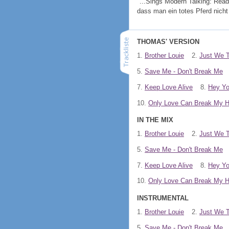
"...Sings Modern Talking: Rea
dass man ein totes Pferd nicht
THOMAS' VERSION
1.
Brother Louie
2.
Just We 
5.
Save Me - Don't Break Me
7.
Keep Love Alive
8.
Hey Y
10.
Only Love Can Break My H
IN THE MIX
1.
Brother Louie
2.
Just We 
5.
Save Me - Don't Break Me
7.
Keep Love Alive
8.
Hey Y
10.
Only Love Can Break My H
INSTRUMENTAL
1.
Brother Louie
2.
Just We 
5.
Save Me - Don't Break Me