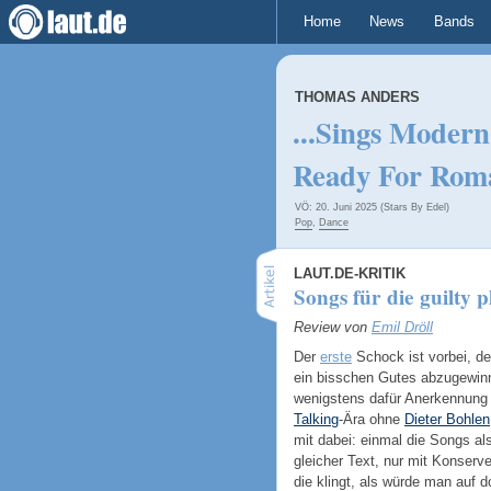
Home
News
Bands
THOMAS ANDERS
...Sings Modern
Ready For Rom
VÖ: 20. Juni 2025 (Stars By Edel)
Pop
,
Dance
LAUT.DE-KRITIK
Songs für die guilty p
Review von
Emil Dröll
Der
erste
Schock ist vorbei, d
ein bisschen Gutes abzugewinn
wenigstens dafür Anerkennung 
Talking
-Ära ohne
Dieter Bohlen
mit dabei: einmal die Songs al
gleicher Text, nur mit Konserv
die klingt, als würde man auf 