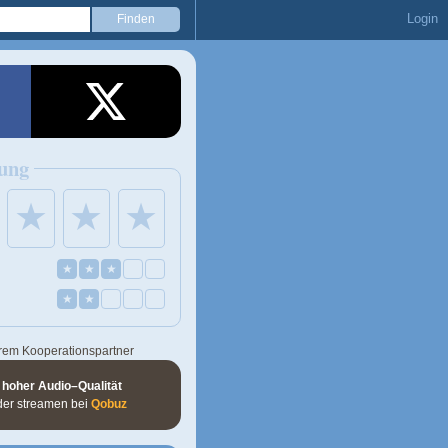
Login
ung
★
★
★
★
★
★
★
★
rem Kooperationspartner
 hoher Audio–Qualität
der streamen bei
Qobuz