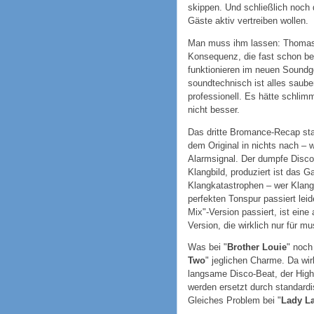
skippen. Und schließlich noch d
Gäste aktiv vertreiben wollen.
Man muss ihm lassen: Thomas A
Konsequenz, die fast schon be
funktionieren im neuen Soundg
soundtechnisch ist alles saube
professionell. Es hätte schlim
nicht besser.
Das dritte Bromance-Recap star
dem Original in nichts nach – w
Alarmsignal. Der dumpfe Discob
Klangbild, produziert ist das 
Klangkatastrophen – wer Klangre
perfekten Tonspur passiert leid
Mix"-Version passiert, ist ein
Version, die wirklich nur für m
Was bei "
Brother Louie
" noch
Two
" jeglichen Charme. Da wirk
langsame Disco-Beat, der Hig
werden ersetzt durch standard
Gleiches Problem bei "
Lady La