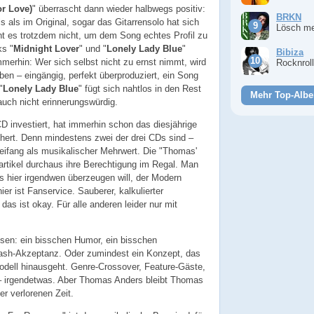
or Love)
" überrascht dann wieder halbwegs positiv:
BRKN
 als im Original, sogar das Gitarrensolo hat sich
Lösch m
cht es trotzdem nicht, um dem Song echtes Profil zu
ks "
Midnight Lover
" und "
Lonely Lady Blue
"
Bibiza
mmerhin: Wer sich selbst nicht zu ernst nimmt, wird
Rocknrol
en – eingängig, perfekt überproduziert, ein Song
"
Lonely Lady Blue
" fügt sich nahtlos in den Rest
Mehr Top-Albe
auch nicht erinnerungswürdig.
CD investiert, hat immerhin schon das diesjährige
hert. Denn mindestens zwei der drei CDs sind –
eifang als musikalischer Mehrwert. Die "Thomas'
artikel durchaus ihre Berechtigung im Regal. Man
s hier irgendwen überzeugen will, der Modern
ier ist Fanservice. Sauberer, kalkulierter
das ist okay. Für alle anderen leider nur mit
sen: ein bisschen Humor, ein bisschen
rash-Akzeptanz. Oder zumindest ein Konzept, das
dell hinausgeht. Genre-Crossover, Feature-Gäste,
– irgendetwas. Aber Thomas Anders bleibt Thomas
r verlorenen Zeit.