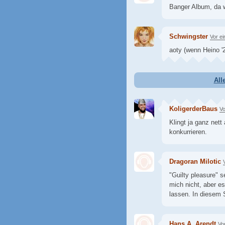
Banger Album, da 
Schwingster
Vor e
aoty (wenn Heino '2
All
KoligerderBaus
Vo
Klingt ja ganz net
konkurrieren.
Dragoran Milotic
"Guilty pleasure" s
mich nicht, aber es
lassen. In diesem 
Hans A. Arendt
Vo