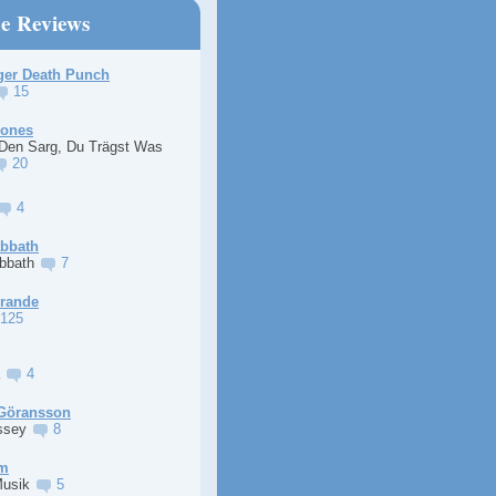
ne Reviews
ger Death Punch
15
Jones
 Den Sarg, Du Trägst Was
20
4
abbath
abbath
7
Grande
125
a
4
Göransson
ssey
8
im
Musik
5