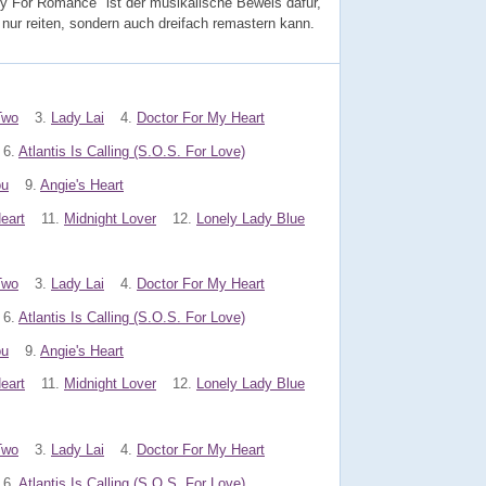
dy For Romance" ist der musikalische Beweis dafür,
 nur reiten, sondern auch dreifach remastern kann.
Two
3.
Lady Lai
4.
Doctor For My Heart
6.
Atlantis Is Calling (S.O.S. For Love)
ou
9.
Angie's Heart
eart
11.
Midnight Lover
12.
Lonely Lady Blue
Two
3.
Lady Lai
4.
Doctor For My Heart
6.
Atlantis Is Calling (S.O.S. For Love)
ou
9.
Angie's Heart
eart
11.
Midnight Lover
12.
Lonely Lady Blue
Two
3.
Lady Lai
4.
Doctor For My Heart
6.
Atlantis Is Calling (S.O.S. For Love)