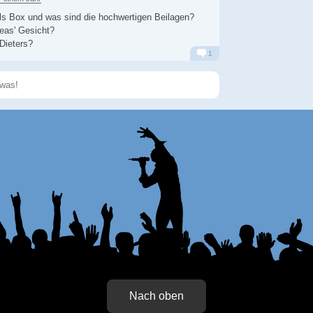
ls Box und was sind die hochwertigen Beilagen?
eas' Gesicht?
 Dieters?
1
Alarm
Antworten
Speichern
Nach oben