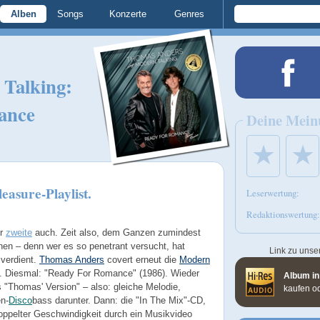
Alben
Songs
Konzerte
Genres
 Talking:
ance
Deine Mein
★
★
leasure-Playlist.
Leserwertung:
Redaktionswertung:
er
zweite
auch. Zeit also, dem Ganzen zumindest
en – denn wer es so penetrant versucht, hat
Link zu unse
verdient.
Thomas Anders
covert erneut die
Modern
. Diesmal: "Ready For Romance" (1986). Wieder
Album in
s "Thomas' Version" – also: gleiche Melodie,
kaufen o
en-
Disco
bass darunter. Dann: die "In The Mix"-CD,
doppelter Geschwindigkeit durch ein Musikvideo