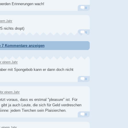
werden Erinnerungen wach!
0
Alarm
Antworten
inem Jahr
5 nichts dropt)
0
Alarm
Antworten
e 7 Kommentare anzeigen
r einem Jahr
t aber mit Spongebob kann er dann doch nicht
0
Alarm
Antworten
Vor einem Jahr
etzt voraus, dass es erstmal "pleasure" ist. Für
 gibt ja auch Leute, die sich für Geld verdreschen
Sinne: jedem Tierchen sein Plaisierchen.
0
Alarm
Antworten
r einem Jahr