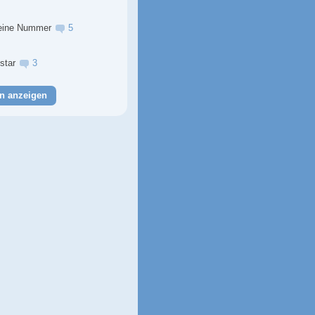
eine Nummer
5
lstar
3
n anzeigen