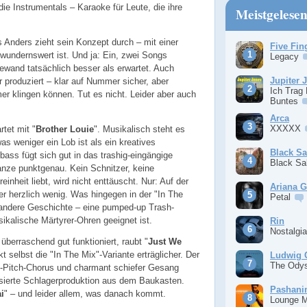
ie Instrumentals – Karaoke für Leute, die ihre
Meistgelese
nders zieht sein Konzept durch – mit einer
Five Fin
wundernswert ist. Und ja: Ein, zwei Songs
Legacy
ewand tatsächlich besser als erwartet. Auch
Jupiter 
r produziert – klar auf Nummer sicher, aber
Ich Trag
mer klingen können. Tut es nicht. Leider aber auch
Buntes
Arca
XXXXX
tet mit "
Brother Louie
". Musikalisch steht es
as weniger ein Lob ist als ein kreatives
Black S
ass fügt sich gut in das trashig-eingängige
Black S
Ganze punktgenau. Kein Schnitzer, keine
inheit liebt, wird nicht enttäuscht. Nur: Auf der
Ariana 
er herzlich wenig. Was hingegen in der "In The
Petal
e andere Geschichte – eine pumped-up Trash-
usikalische Märtyrer-Ohren geeignet ist.
Rin
Nostalgi
 überraschend gut funktioniert, raubt "
Just We
t selbst die "In The Mix"-Variante erträglicher. Der
Ludwig 
The Ody
h-Pitch-Chorus und charmant schiefer Gesang
isierte Schlagerproduktion aus dem Baukasten.
Pashan
i
" – und leider allem, was danach kommt.
Lounge 