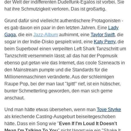
der Welt der indifferenten Dudelfunk-Egalos ist vorbei. Sie
hat ihre Schmutzigkeit verloren. Das ist großartig.
Grund dafür sind vielleicht authentischere Protagonisten -
es gab davon ein paar in den letzten Jahren. Eine
Lady
Gaga
, die ein
Jazz-Album
aufnimmt, eine
Taylor Swift
, die
sogar in der Indie-Disko gespielt wird, eine
Katy Perry
, die
beim Superbowl einen verpeilten Left Shark Tanzschritt um
Tanzschritt versemmeln lässt; all das hat der Popmusik
ebenso gut getan wie das Internet, das coole Szeneacts in
den Mainstream pumpte und die Standards für die
Millionenmaschinen veränderte. Aus der schleimigen
Raupe Pop, bei der man laut "Igitt!" rief, ist ein hübscher,
bunter Schmetterling geworden, den man sich gerne
anschaut.
Und man hätte etwas übersehen, wenn man
Tove Styrke
als kriechende Casting-Ausgeburt beiseitegeschoben
hätte. Dass ein Song wie "
Even If I'm Loud It Doesn't
Mean I'm Talking To You
" nicht längst wie ein "Shake It