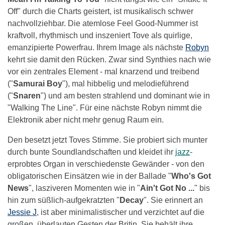
Off" durch die Charts geistert, ist musikalisch schwer
nachvollziehbar. Die atemlose Feel Good-Nummer ist
kraftvoll, rhythmisch und inszeniert Tove als quirlige,
emanzipierte Powerfrau. Ihrem Image als nächste
Robyn
kehrt sie damit den Rücken. Zwar sind Synthies nach wie
vor ein zentrales Element - mal knarzend und treibend
("
Samurai Boy
"), mal hibbelig und melodieführend
("
Snaren
") und am besten strahlend und dominant wie in
"Walking The Line". Für eine nächste Robyn nimmt die
Elektronik aber nicht mehr genug Raum ein.
Den besetzt jetzt Toves Stimme. Sie probiert sich munter
durch bunte Soundlandschaften und kleidet ihr
jazz
-
erprobtes Organ in verschiedenste Gewänder - von den
obligatorischen Einsätzen wie in der Ballade "
Who's Got
News
", lasziveren Momenten wie in "
Ain't Got No ...
" bis
hin zum süßlich-aufgekratzten "
Decay
". Sie erinnert an
Jessie J
, ist aber minimalistischer und verzichtet auf die
großen, überlauten Gesten der Britin. Sie behält ihre