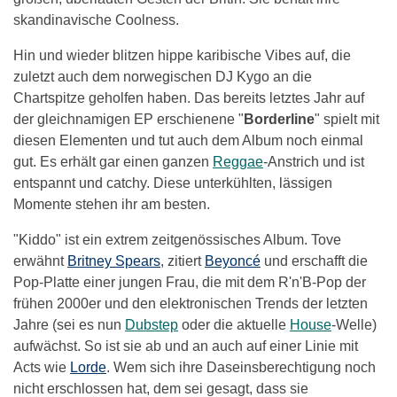
skandinavische Coolness.
Hin und wieder blitzen hippe karibische Vibes auf, die
zuletzt auch dem norwegischen DJ Kygo an die
Chartspitze geholfen haben. Das bereits letztes Jahr auf
der gleichnamigen EP erschienene "
Borderline
" spielt mit
diesen Elementen und tut auch dem Album noch einmal
gut. Es erhält gar einen ganzen
Reggae
-Anstrich und ist
entspannt und catchy. Diese unterkühlten, lässigen
Momente stehen ihr am besten.
"Kiddo" ist ein extrem zeitgenössisches Album. Tove
erwähnt
Britney Spears
, zitiert
Beyoncé
und erschafft die
Pop-Platte einer jungen Frau, die mit dem R'n'B-Pop der
frühen 2000er und den elektronischen Trends der letzten
Jahre (sei es nun
Dubstep
oder die aktuelle
House
-Welle)
aufwächst. So ist sie ab und an auch auf einer Linie mit
Acts wie
Lorde
. Wem sich ihre Daseinsberechtigung noch
nicht erschlossen hat, dem sei gesagt, dass sie