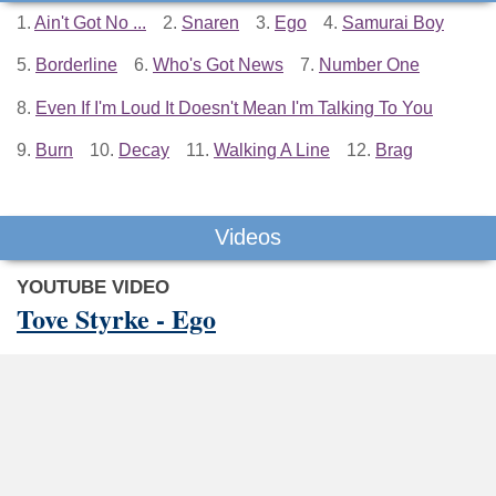
1.
Ain't Got No ...
2.
Snaren
3.
Ego
4.
Samurai Boy
5.
Borderline
6.
Who's Got News
7.
Number One
8.
Even If I'm Loud It Doesn't Mean I'm Talking To You
9.
Burn
10.
Decay
11.
Walking A Line
12.
Brag
Videos
YOUTUBE VIDEO
Tove Styrke - Ego