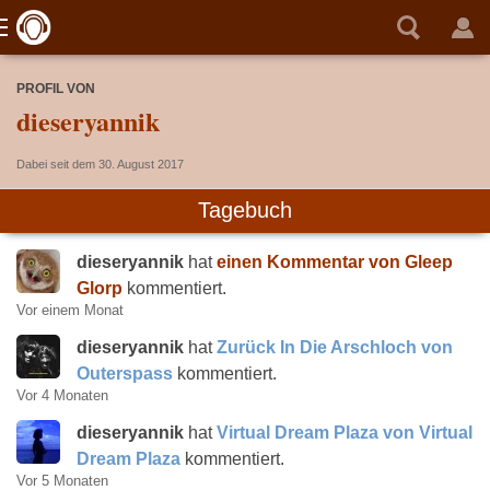
PROFIL VON
dieseryannik
Dabei seit dem 30. August 2017
Tagebuch
dieseryannik
hat
einen Kommentar von Gleep
Glorp
kommentiert.
Vor einem Monat
dieseryannik
hat
Zurück In Die Arschloch von
Outerspass
kommentiert.
Vor 4 Monaten
dieseryannik
hat
Virtual Dream Plaza von Virtual
Dream Plaza
kommentiert.
Vor 5 Monaten