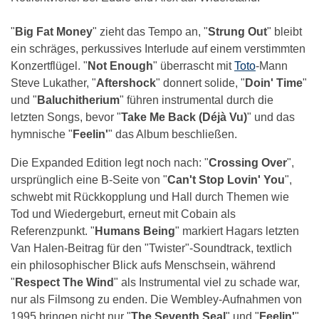
"
Big Fat Money
" zieht das Tempo an, "
Strung Out
" bleibt
ein schräges, perkussives Interlude auf einem verstimmten
Konzertflügel. "
Not Enough
" überrascht mit
Toto
-Mann
Steve Lukather, "
Aftershock
" donnert solide, "
Doin' Time
"
und "
Baluchitherium
" führen instrumental durch die
letzten Songs, bevor "
Take Me Back (Déjà Vu)
" und das
hymnische "
Feelin'
" das Album beschließen.
Die Expanded Edition legt noch nach: "
Crossing Over
",
ursprünglich eine B-Seite von "
Can't Stop Lovin' You
",
schwebt mit Rückkopplung und Hall durch Themen wie
Tod und Wiedergeburt, erneut mit Cobain als
Referenzpunkt. "
Humans Being
" markiert Hagars letzten
Van Halen-Beitrag für den "Twister"-Soundtrack, textlich
ein philosophischer Blick aufs Menschsein, während
"
Respect The Wind
" als Instrumental viel zu schade war,
nur als Filmsong zu enden. Die Wembley-Aufnahmen von
1995 bringen nicht nur "
The Seventh Seal
" und "
Feelin'
",