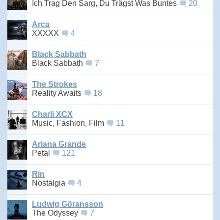
Ich Trag Den Sarg, Du Trägst Was Buntes
20
Arca
XXXXX
4
Black Sabbath
Black Sabbath
7
The Strokes
Reality Awaits
18
Charli XCX
Music, Fashion, Film
11
Ariana Grande
Petal
121
Rin
Nostalgia
4
Ludwig Göransson
The Odyssey
7