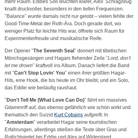
mehr Raum. Eddies Soli leuchten klarer, Alex' Schlagzeug
knallt druckvoller, besonders in den tiefen Frequenzen.
"Balance" wurde damals nicht nur gelobt – vielen fehlte der
Good-Time-Metal der Roth-Ära. Doch gerade dort, wo
weniger Platz für leichte Hits war, öffnete sich Raum für
Experimentierfreude und musikalische Reife.
Der Opener "
The Seventh Seal
" donnert mit tibetischen
Mönchsgesängen und Hagars flehender Zeile "
Lord, don't
let me drown
" kraftvoll ins Album. Danach liefert die Band
mit "
Can't Stop Lovin' You
" einen ihrer größten Hagar-
Hits, eine Hook, die bis heute im Ohr bleibt, und ein Solo,
das Eddie wie beiläufig raushaut.
"
Don't Tell Me (What Love Can Do)
" fährt ein massives
Gitarrenriff auf, das ebenso gefährlich wie schön wirkt und
thematisch den Suizid
Kurt Cobains
aufgreift. In
"
Amsterdam
" verarbeitet Hagar seine touristischen
Erfahrungen, allerdings stießen die Texte über Gras und
Rotlichtviertel bei Eddie und Alex auf Widerstand.