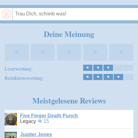
Speichern
Deine Meinung
★
★
★
★
★
Leserwertung:
★
★
★
Redaktionswertung:
★
★
★
★
Meistgelesene Reviews
Five Finger Death Punch
Legacy
15
Jupiter Jones