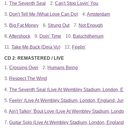
1.
The Seventh Seal
2.
Can't Stop Lovin' You
3.
Don't Tell Me (What Love Can Do)
4.
Amsterdam
5.
Big Fat Money
6.
Strung Out
7.
Not Enough
8.
Aftershock
9.
Doin' Time
10.
Baluchitherium
11.
Take Me Back (Deja Vu)
12.
Feelin'
CD 2: REMASTERED / LIVE
1.
Crossing Over
2.
Humans Being
3.
Respect The Wind
4.
The Seventh Seal (Live At Wembley Stadium, London, Eng
5.
Feelin' (Live At Wembley Stadium, London, England, June
6.
Ain't Talkin' 'Bout Love (Live At Wembley Stadium, London
7.
Guitar Solo (Live At Wembley Stadium, London, England, 