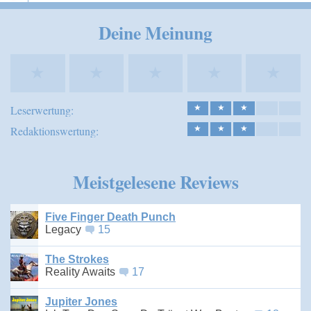
Speichern
Deine Meinung
★
★
★
★
★
Leserwertung:
★
★
★
Redaktionswertung:
★
★
★
Meistgelesene Reviews
Five Finger Death Punch
Legacy
15
The Strokes
Reality Awaits
17
Jupiter Jones