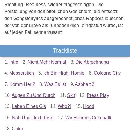
Richtung "Realness" wieder eingeschlagen. Die
Vorstellung von den elterlichen Gesichtern, die entsetzt
den Gangsterlyrics ausgerechnet jenes Rappers lauschen,
der von der Bravo als "unbedenklich" eingestuft wurde, ist
auf jeden Fall sehr amüsant.
Trackliste
1.
Intro
2.
Nicht Mehr Normal
3.
Die Abrechnung
4.
Messerstich
5.
Ich Bin High, Homie
6.
Cologne City
7.
Komm Her 2
8.
Was Es Ist
9.
Asphalt 2
10.
Augen Zu Und Durch
11.
Skit
12.
Press Play
13.
Leben Eines G's
14.
Who?!
15.
Hood
16.
Nah Und Doch Fern
17.
Wir Haben's Geschafft
18.
Outro