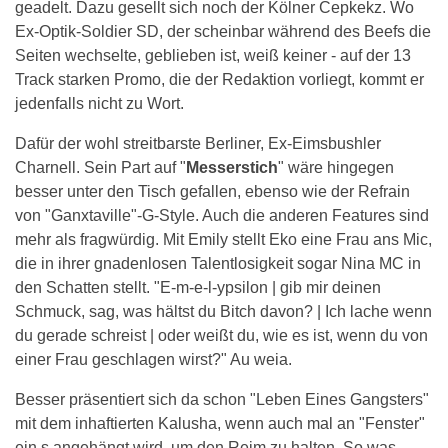
geadelt. Dazu gesellt sich noch der Kölner Cepkekz. Wo
Ex-Optik-Soldier SD, der scheinbar während des Beefs die
Seiten wechselte, geblieben ist, weiß keiner - auf der 13
Track starken Promo, die der Redaktion vorliegt, kommt er
jedenfalls nicht zu Wort.
Dafür der wohl streitbarste Berliner, Ex-Eimsbushler
Charnell. Sein Part auf "
Messerstich
" wäre hingegen
besser unter den Tisch gefallen, ebenso wie der Refrain
von "Ganxtaville"-G-Style. Auch die anderen Features sind
mehr als fragwürdig. Mit Emily stellt Eko eine Frau ans Mic,
die in ihrer gnadenlosen Talentlosigkeit sogar Nina MC in
den Schatten stellt. "E-m-e-l-ypsilon | gib mir deinen
Schmuck, sag, was hältst du Bitch davon? | Ich lache wenn
du gerade schreist | oder weißt du, wie es ist, wenn du von
einer Frau geschlagen wirst?" Au weia.
Besser präsentiert sich da schon "Leben Eines Gangsters"
mit dem inhaftierten Kalusha, wenn auch mal an "Fenster"
ein s angehängt wird, um den Reim zu halten. So was