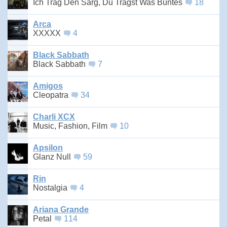
Ich Trag Den Sarg, Du Trägst Was Buntes
18
Arca
XXXXX
4
Black Sabbath
Black Sabbath
7
Amigos
Cleopatra
34
Charli XCX
Music, Fashion, Film
10
Apsilon
Glanz Null
59
Rin
Nostalgia
4
Ariana Grande
Petal
114