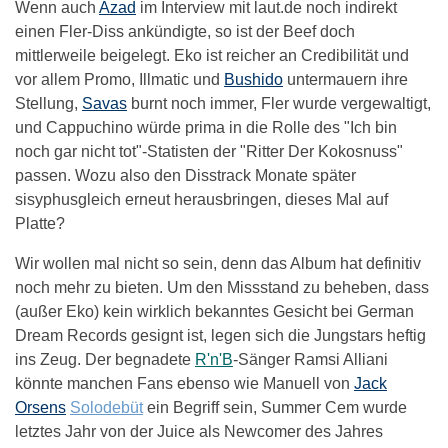
Wenn auch
Azad
im Interview mit laut.de noch indirekt
einen Fler-Diss ankündigte, so ist der Beef doch
mittlerweile beigelegt. Eko ist reicher an Credibilität und
vor allem Promo, Illmatic und
Bushido
untermauern ihre
Stellung,
Savas
burnt noch immer, Fler wurde vergewaltigt,
und Cappuchino würde prima in die Rolle des "Ich bin
noch gar nicht tot"-Statisten der "Ritter Der Kokosnuss"
passen. Wozu also den Disstrack Monate später
sisyphusgleich erneut herausbringen, dieses Mal auf
Platte?
Wir wollen mal nicht so sein, denn das Album hat definitiv
noch mehr zu bieten. Um den Missstand zu beheben, dass
(außer Eko) kein wirklich bekanntes Gesicht bei German
Dream Records gesignt ist, legen sich die Jungstars heftig
ins Zeug. Der begnadete
R'n'B
-Sänger Ramsi Alliani
könnte manchen Fans ebenso wie Manuell von
Jack
Orsens
Solodebüt
ein Begriff sein, Summer Cem wurde
letztes Jahr von der Juice als Newcomer des Jahres