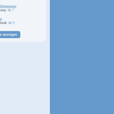
Göransson
ssey
7
im
Musik
5
n anzeigen