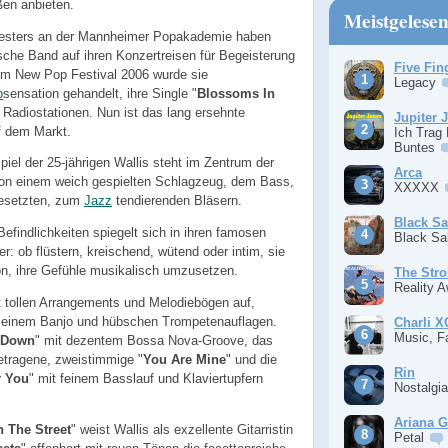
ßen anbieten.
Meistgelese
esters an der Mannheimer Popakademie haben
ische Band auf ihren Konzertreisen für Begeisterung
Five Fin
eim New Pop Festival 2006 wurde sie
Legacy
p
sensation gehandelt, ihre Single "
Blossoms In
en Radiostationen. Nun ist das lang ersehnte
Jupiter 
f dem Markt.
Ich Trag
Buntes
piel der 25-jährigen Wallis steht im Zentrum der
Arca
von einem weich gespielten Schlagzeug, dem Bass,
XXXXX
 gesetzten, zum
Jazz
tendierenden Bläsern.
Black S
efindlichkeiten spiegelt sich in ihren famosen
Black S
r: ob flüstern, kreischend, wütend oder intim, sie
Ton, ihre Gefühle musikalisch umzusetzen.
The Stro
Reality 
it tollen Arrangements und Melodiebögen auf,
 einem Banjo und hübschen Trompetenauflagen.
Charli 
Music, F
 Down
" mit dezentem Bossa Nova-Groove, das
getragene, zweistimmige "
You Are Mine
" und die
Rin
r You
" mit feinem Basslauf und Klaviertupfern
Nostalgi
Ariana 
 The Street
" weist Wallis als exzellente Gitarristin
Petal