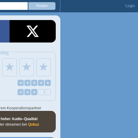
Login
ung
★
★
★
★
★
★
★
★
★
★
★
rem Kooperationspartner
 hoher Audio–Qualität
der streamen bei
Qobuz