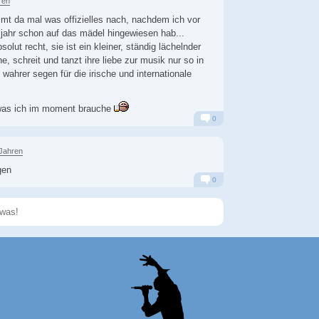
ren
mt da mal was offizielles nach, nachdem ich vor
jahr schon auf das mädel hingewiesen hab...
olut recht, sie ist ein kleiner, ständig lächelnder
e, schreit und tanzt ihre liebe zur musik nur so in
n wahrer segen für die irische und internationale
was ich im moment brauche
0
Alarm
Antworten
 Jahren
gen
0
Alarm
Antworten
Speichern