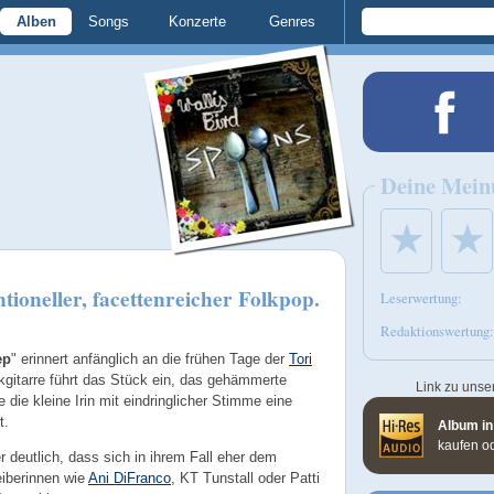
Alben
Songs
Konzerte
Genres
Deine Mein
★
★
ioneller, facettenreicher Folkpop.
Leserwertung:
Redaktionswertung:
ep
" erinnert anfänglich an die frühen Tage der
Tori
kgitarre führt das Stück ein, das gehämmerte
Link zu unse
 die kleine Irin mit eindringlicher Stimme eine
t.
Album in
kaufen o
deutlich, dass sich in ihrem Fall eher dem
iberinnen wie
Ani DiFranco
,
KT Tunstall
oder Patti