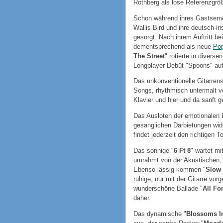
Rothberg als lose Referenzgrö
Schon während ihres Gastsem
Wallis Bird und ihre deutsch-ir
gesorgt. Nach ihrem Auftritt b
dementsprechend als neue
Po
The Street
" rotierte in divers
Longplayer-Debüt "Spoons" au
Das unkonventionelle Gitarrens
Songs, rhythmisch untermalt 
Klavier und hier und da sanft
Das Ausloten der emotionalen B
gesanglichen Darbietungen wide
findet jederzeit den richtigen 
Das sonnige "
6 Ft 8
" wartet m
umrahmt von der Akustischen,
Ebenso lässig kommen "
Slow
ruhige, nur mit der Gitarre vor
wunderschöne Ballade "
All Fo
daher.
Das dynamische "
Blossoms In