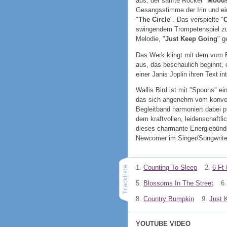
aus, der sanfte Rocker "
Moods
Gesangsstimme der Irin und ein
"
The Circle
". Das verspielte "
swingendem Trompetenspiel zu
Melodie, "
Just Keep Going
" g
Das Werk klingt mit dem vom B
aus, das beschaulich beginnt, 
einer
Janis Joplin
ihren Text int
Wallis Bird ist mit "Spoons" e
das sich angenehm vom konven
Begleitband harmoniert dabei p
dem kraftvollen, leidenschaftl
dieses charmante Energiebündel 
Newcomer im Singer/Songwriter
1.
Counting To Sleep
2.
6 Ft 
5.
Blossoms In The Street
6.
8.
Country Bumpkin
9.
Just 
YOUTUBE VIDEO