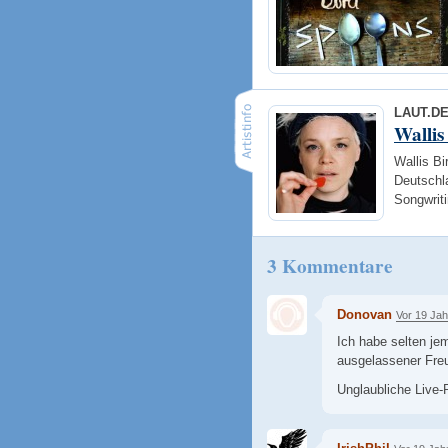
LAUT.D
Wallis
Wallis Bi
Deutschl
Songwrit
3 Kommentare
Donovan
Vor 19 Ja
Ich habe selten je
ausgelassener Fre
Unglaubliche Live-