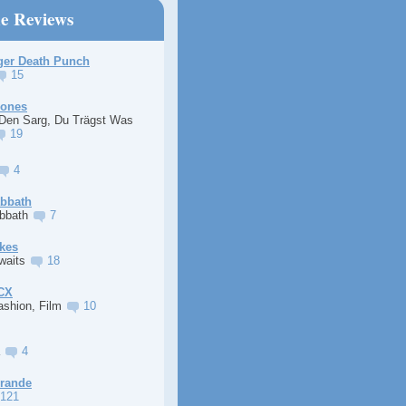
ne Reviews
ger Death Punch
15
Jones
 Den Sarg, Du Trägst Was
19
4
abbath
abbath
7
kes
Awaits
18
XCX
ashion, Film
10
a
4
Grande
121