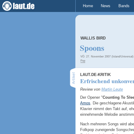
Home
News
Bands
WALLIS BIRD
Spoons
VÖ: 27. November 2007 (Island/Universal)
Pop
LAUT.DE-KRITIK
Erfrischend unkonvent
Review von
Martin Leute
Der Opener "
Counting To Sle
Amos
. Die geschlagene Akusti
Klavier nimmt den Takt auf, ehe
einnehmende Melodie anstimm
Nach mehreren Songs wird aber 
Folk
pop zuneigende Songschre