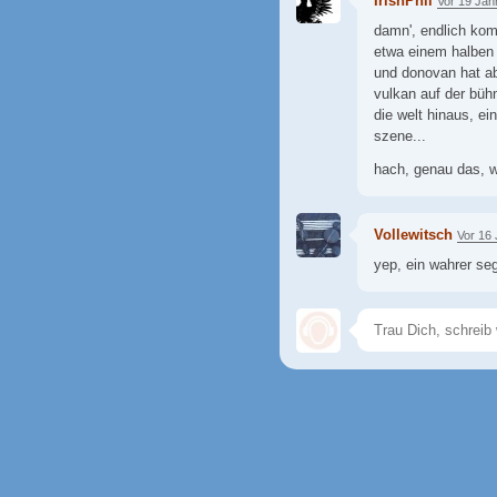
IrishPhil
Vor 19 Jah
damn', endlich kom
etwa einem halben 
und donovan hat abs
vulkan auf der bühn
die welt hinaus, ei
szene...
hach, genau das, 
Vollewitsch
Vor 16
yep, ein wahrer se