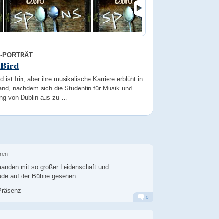
E-PORTRÄT
 Bird
rd ist Irin, aber ihre musikalische Karriere erblüht in
and, nachdem sich die Studentin für Musik und
ing von Dublin aus zu …
hren
manden mit so großer Leidenschaft und
ude auf der Bühne gesehen.
Präsenz!
0
Alarm
Antworten