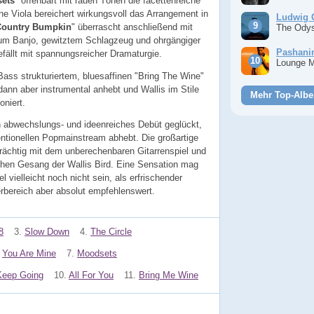
ets
" offenbart mit rauen Tönen die facettenreiche
e Viola bereichert wirkungsvoll das Arrangement in
Ludwig 
Country Bumpkin
" überrascht anschließend mit
The Ody
m Banjo, gewitztem Schlagzeug und ohrgängiger
Pashan
efällt mit spannungsreicher Dramaturgie.
Lounge 
ass strukturiertem, bluesaffinen "Bring The Wine"
dann aber instrumental anhebt und Wallis im Stile
Mehr Top-Albe
oniert.
in abwechslungs- und ideenreiches Debüt geglückt,
tionellen Popmainstream abhebt. Die großartige
rächtig mit dem unberechenbaren Gitarrenspiel und
ichen Gesang der Wallis Bird. Eine Sensation mag
vielleicht noch nicht sein, als erfrischender
bereich aber absolut empfehlenswert.
8
3.
Slow Down
4.
The Circle
You Are Mine
7.
Moodsets
Keep Going
10.
All For You
11.
Bring Me Wine