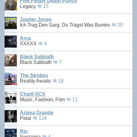
Five Finger Death Punch
Legacy
15
Jupiter Jones
Ich Trag Den Sarg, Du Trägst Was Buntes
20
Arca
XXXXX
4
Black Sabbath
Black Sabbath
7
The Strokes
Reality Awaits
18
Charli XCX
Music, Fashion, Film
11
Ariana Grande
Petal
124
Rin
Nostalgia
4