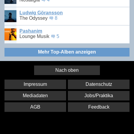
Ludwig Göransson
The Odyssey
8
Pashanim
Lounge Musik
5
Mehr Top-Alben anzeigen
Nach oben
Impressum
Datenschutz
Mediadaten
Jobs/Praktika
AGB
Feedback