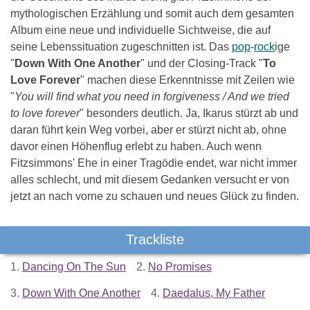
mythologischen Erzählung und somit auch dem gesamten
Album eine neue und individuelle Sichtweise, die auf
seine Lebenssituation zugeschnitten ist. Das
pop
-
rock
ige
"
Down With One Another
" und der Closing-Track "
To
Love Forever
" machen diese Erkenntnisse mit Zeilen wie
"
You will find what you need in forgiveness / And we tried
to love forever
" besonders deutlich. Ja, Ikarus stürzt ab und
daran führt kein Weg vorbei, aber er stürzt nicht ab, ohne
davor einen Höhenflug erlebt zu haben. Auch wenn
Fitzsimmons' Ehe in einer Tragödie endet, war nicht immer
alles schlecht, und mit diesem Gedanken versucht er von
jetzt an nach vorne zu schauen und neues Glück zu finden.
Trackliste
1.
Dancing On The Sun
2.
No Promises
3.
Down With One Another
4.
Daedalus, My Father