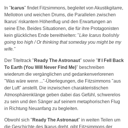
In "
Icarus
" findet Fitzsimmons, begleitet von Akustikgitarre,
Mellotron und weichen Drums, die Parallelen zwischen
Ikarus' riskantem Höhenflug und den Erwartungen an
seine Ehe. Beides Situationen, die für ihre Protagonisten
kein glückliches Ende bereithielten: "
Like Icarus foolishly
going too high / Or thinking that someday you might be my
wife.
"
Der Titeltrack "
Ready The Astronaut
" sowie "
If I Fell Back
To Earth (You Will Never Find Me)
" beschreiben
wiederum die vergänglichen und gedankenverlorenen
"Was wäre wenn ..."-Überlegungen, die Fitzsimmons "aus
der Luft" anstellt. Die inzwischen charakteristischen
Atmosphärenklänge geben dabei das Gefühl, schwerelos
zu sein und den Sänger auf seinem metaphorischen Flug
in Richtung Neuanfang zu begleiten.
Obwohl sich "
Ready The Astronaut
" in weiten Teilen um
die Geschichte des Ikarus dreht, gibt Fitzsimmons der