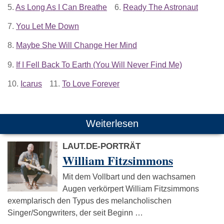
5.
As Long As I Can Breathe
6.
Ready The Astronaut
7.
You Let Me Down
8.
Maybe She Will Change Her Mind
9.
If I Fell Back To Earth (You Will Never Find Me)
10.
Icarus
11.
To Love Forever
Weiterlesen
LAUT.DE-PORTRÄT
William Fitzsimmons
Mit dem Vollbart und den wachsamen
Augen verkörpert William Fitzsimmons
exemplarisch den Typus des melancholischen
Singer/Songwriters, der seit Beginn …