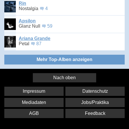
Rin
Nostalgia
4
Apsilon
Glanz Null
59
Ariana Grande
Petal
87
Mehr Top-Alben anzeigen
Nach oben
Impressum
Datenschutz
Mediadaten
Jobs/Praktika
AGB
Feedback