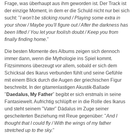
Frage, was überhaupt aus ihm geworden ist. Der Track ist
der einzige Moment, in dem er die Schuld nicht nur bei sich
sucht: "
I won't be sticking round / Playing some extra in
your show / Maybe you'll figure out / After the darkness has
been lifted / You let your foolish doubt / Keep you from
finally finding home.
"
Die besten Momente des Albums zeigen sich dennoch
immer dann, wenn die Mythologie ins Spiel kommt.
Fitzsimmons überzeugt vor allem, sobald er sich dem
Schicksal des Ikarus verbunden fühlt und seine Gefühle
mit einem Blick durch die Augen der griechischen Figur
beschreibt. In der gitarrenlastigen Akustik-Ballade
"
Daedalus, My Father
" begibt er sich erstmals in seine
Fantasiewelt. Aufrichtig schlüpft er in die Rolle des Ikarus
und steht seinem "Vater" Dädalus im Zuge seiner
gescheiterten Beziehung mit Reue gegenüber: "
And I
thought that I could fly / With the wings of my father
stretched up to the sky.
"