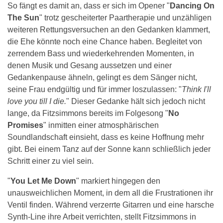
So fängt es damit an, dass er sich im Opener "
Dancing On
The Sun
" trotz gescheiterter Paartherapie und unzähligen
weiteren Rettungsversuchen an den Gedanken klammert,
die Ehe könnte noch eine Chance haben. Begleitet von
zerrendem Bass und wiederkehrenden Momenten, in
denen Musik und Gesang aussetzen und einer
Gedankenpause ähneln, gelingt es dem Sänger nicht,
seine Frau endgültig und für immer loszulassen: "
Think I'll
love you till I die.
" Dieser Gedanke hält sich jedoch nicht
lange, da Fitzsimmons bereits im Folgesong "
No
Promises
" inmitten einer atmosphärischen
Soundlandschaft einsieht, dass es keine Hoffnung mehr
gibt. Bei einem Tanz auf der Sonne kann schließlich jeder
Schritt einer zu viel sein.
"
You Let Me Down
" markiert hingegen den
unausweichlichen Moment, in dem all die Frustrationen ihr
Ventil finden. Während verzerrte Gitarren und eine harsche
Synth-Line ihre Arbeit verrichten, stellt Fitzsimmons in