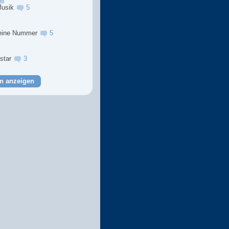
Musik
5
eine Nummer
5
lstar
3
n anzeigen