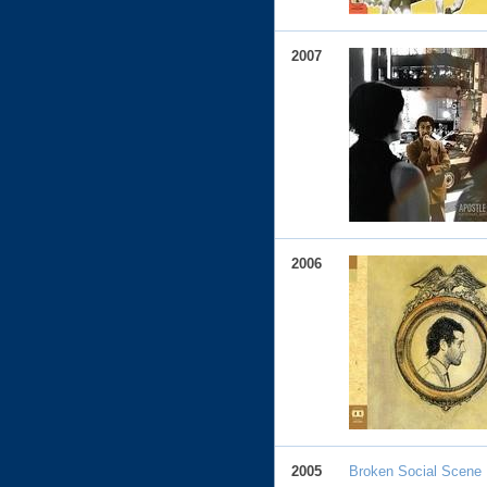
2007
2006
2005
Broken Social Scene