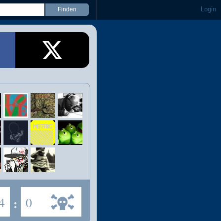
Login
4
:
0