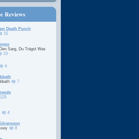
ne Reviews
ger Death Punch
15
Jones
 Den Sarg, Du Trägst Was
23
4
abbath
abbath
7
Grande
125
a
4
Göransson
ssey
8
im