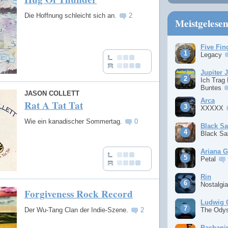
Die Hoffnung schleicht sich an.
2
Meistgelese
Five Fin
Legacy
Jupiter 
Ich Trag
Buntes
JASON COLLETT
Arca
Rat A Tat Tat
XXXXX
Wie ein kanadischer Sommertag.
0
Black S
Black S
Ariana 
Petal
Rin
Nostalgi
Forgiveness Rock Record
Ludwig 
Der Wu-Tang Clan der Indie-Szene.
2
The Ody
Pashan