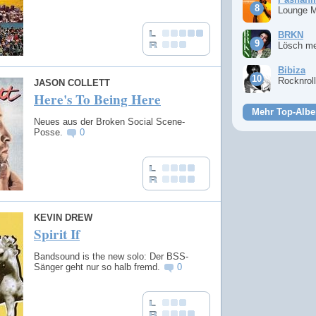
Lounge 
BRKN
Lösch m
Bibiza
Rocknrol
JASON COLLETT
Here's To Being Here
Mehr Top-Albe
Neues aus der Broken Social Scene-
Posse.
0
KEVIN DREW
Spirit If
Bandsound is the new solo: Der BSS-
Sänger geht nur so halb fremd.
0