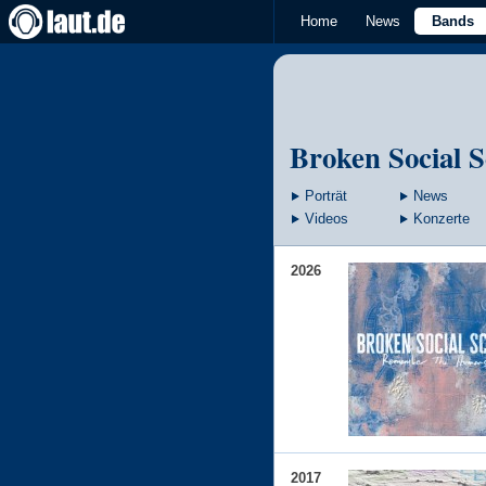
Home
News
Bands
Broken Social 
Porträt
News
Videos
Konzerte
2026
2017