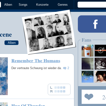
Alben
Songs
Konzerte
Genres
Scene
Fans
Alben
Remember The Humans
Der vertraute Schwung ist wieder da.
2
2
Hug Of Thunder