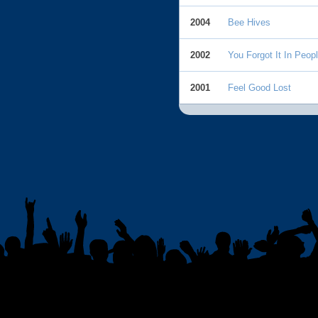
2004
Bee Hives
2002
You Forgot It In Peop
2001
Feel Good Lost