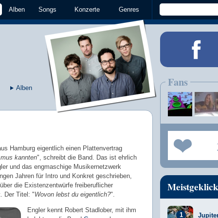
Alben
Songs
Konzerte
Genres
Fans
Alben
s Hamburg eigentlich einen Plattenvertrag
asmus kannten
", schreibt die Band. Das ist ehrlich
gler und das engmaschige Musikernetzwerk
ngen Jahren für Intro und Konkret geschrieben,
Meistgeklick
über die Existenzentwürfe freiberuflicher
. Der Titel: "
Wovon lebst du eigentlich?
".
Engler kennt Robert Stadlober, mit ihm
Jupite