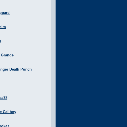
ppard
nim
u
a Grande
inger Death Punch
ba78
ic Callboy
rokes