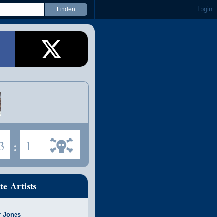
Login
3
:
1
te Artists
r Jones