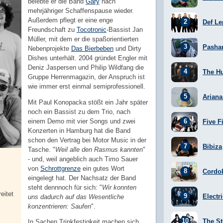
belebte er die Band
Gary
nach
mehrjähriger Schaffenspause wieder.
Außerdem pflegt er eine enge
Def Le
Freundschaft zu
Tocotronic
-Bassist Jan
Müller, mit dem er die spaßorientierten
Pasha
Nebenprojekte
Das Bierbeben
und Dirty
Dishes unterhält. 2004 gründet Engler mit
Deniz Jaspersen und Philip Wildfang die
The H
Gruppe Herrenmagazin, der Anspruch ist
wie immer erst einmal semiprofessionell.
Arian
Mit Paul Konopacka stößt ein Jahr später
noch ein Bassist zu dem Trio, nach
einem Demo mit vier Songs und zwei
Five F
Konzerten in Hamburg hat die Band
schon den Vertrag bei Motor Music in der
Bibiza
Tasche. "
Weil alle den Rasmus kannten
"
- und, weil angeblich auch Timo Sauer
von
Schrottgrenze
ein gutes Wort
Cordo
eingelegt hat. Der Nachsatz der Band
steht dennnoch für sich: "
Wir konnten
eitet
Electr
uns dadurch auf das Wesentliche
konzentrieren: Saufen
".
The St
In Sachen Trinkfestigkeit machen sich