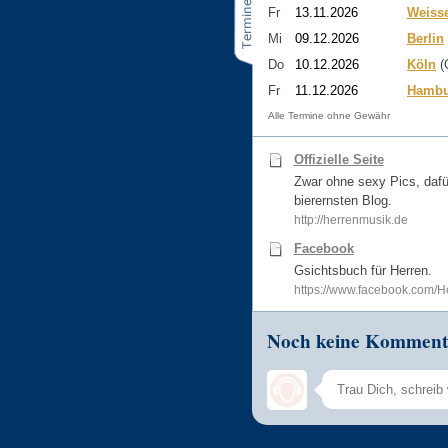
Fr
13.11.2026
Weiss
Mi
09.12.2026
Berlin
Do
10.12.2026
Köln
(G
Fr
11.12.2026
Hambu
Alle Termine ohne Gewähr
Offizielle Seite
Zwar ohne sexy Pics, dafü
bierernsten Blog.
http://herrenmusik.de
Facebook
Gsichtsbuch für Herren.
https://www.facebook.com/
Noch keine Komment