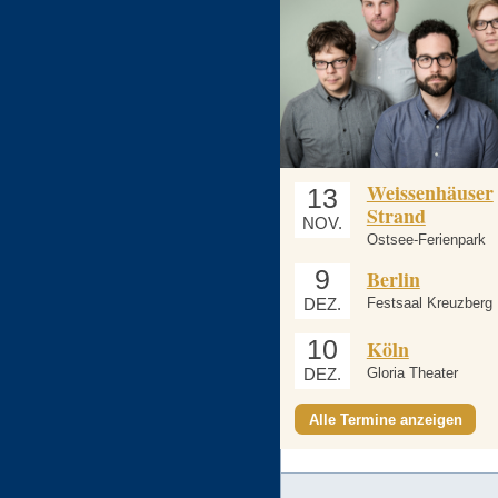
Weissenhäuser
13
Strand
NOV.
Ostsee-Ferienpark
9
Berlin
DEZ.
Festsaal Kreuzberg
10
Köln
DEZ.
Gloria Theater
Alle Termine anzeigen