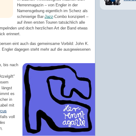
Herrenmagazin – von Engler in der
Namensgebung eigentlich im Scherz als
schmierige Bar-
Jazz
-Combo konzipiert –
auf ihren ersten Touren tatsächlich alle
rumpelnden und doch herzlichen Art der Band etwas
ck erinnert.
ersen eint auch das gemeinsame Vorbild: John K.
. Engler dagegen steht mehr auf die ausgewiesenen
n, bis nach
zelgift"
iesem
 längst
nimmt es
cher in
abel mit
rcus
falls voll
des
n,