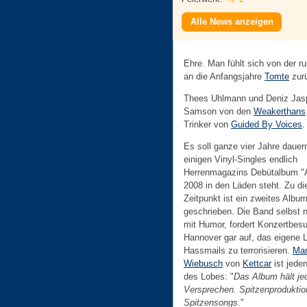
Alle News anzeigen
Ehre. Man fühlt sich von der 
an die Anfangsjahre
Tomte
zurü
Thees Uhlmann und Deniz Jasp
Samson von den
Weakerthans
Trinker von
Guided By Voices
.
Es soll ganze vier Jahre dauer
einigen Vinyl-Singles endlich
Herrenmagazins Debütalbum "At
2008 in den Läden steht. Zu d
Zeitpunkt ist ein zweites Album
geschrieben. Die Band selbst 
mit Humor, fordert Konzertbesu
Hannover gar auf, das eigene L
Hassmails zu terrorisieren.
Ma
Wiebusch
von
Kettcar
ist jeden
des Lobes: "
Das Album hält je
Versprechen. Spitzenproduktio
Spitzensongs.
"