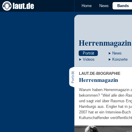
Home
News
Bands
Herrenmagazin
Porträt
News
Videos
Konzerte
LAUT.DE-BIOGRAPHIE
Herrenmagazin
Warum haben Herrenmagazin au
bekommen? "
Weil alle den R
und sagt viel über Rasmus En
Hamburgs aus. Engler hat in ju
2007 hat er ein Interview-Buch 
Kulturschaffender veröffentlicht