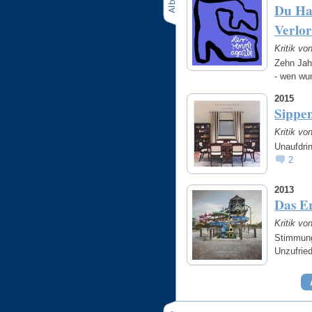
Du Has
Verlo
Kritik vo
Zehn Jahr
- wen wun
2015
Sippe
Kritik vo
Unaufdrin
2
2013
Das Er
Kritik v
Stimmungs
Unzufrie