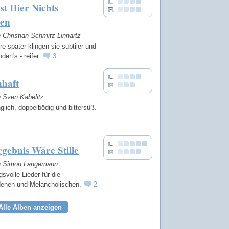
t Hier Nichts
ren
n Christian Schmitz-Linnartz
e später klingen sie subtiler und
dert's - reifer.
3
nhaft
n Sven Kabelitz
glich, doppelbödig und bittersüß.
gebnis Wäre Stille
on Simon Langemann
volle Lieder für die
denen und Melancholischen.
2
Alle Alben anzeigen