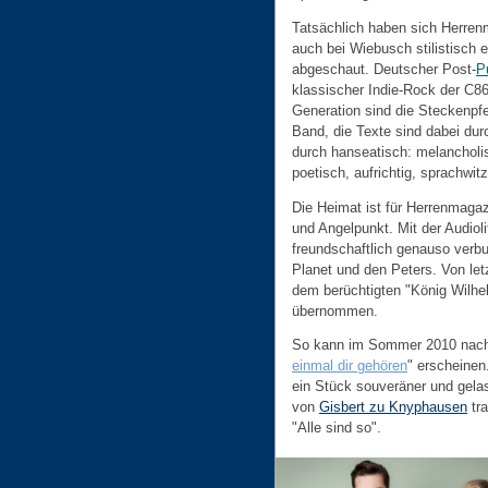
Tatsächlich haben sich Herre
auch bei Wiebusch stilistisch 
abgeschaut. Deutscher Post-
P
klassischer Indie-Rock der C86
Generation sind die Steckenpfe
Band, die Texte sind dabei dur
durch hanseatisch: melancholi
poetisch, aufrichtig, sprachwitz
Die Heimat ist für Herrenmagaz
und Angelpunkt. Mit der Audiol
freundschaftlich genauso verb
Planet und den Peters. Von letz
dem berüchtigten "König Wilhel
übernommen.
So kann im Sommer 2010 nach 
einmal dir gehören
" erscheinen
ein Stück souveräner und gela
von
Gisbert zu Knyphausen
tra
"Alle sind so".