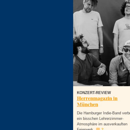
KONZERT-REVIEW
Herrenmagazin in
München
Die Hamburger Indie-Band verbr
ein bisschen Lehrerzimmer-
Atmosphäre im ausverkauften
Feierwerk.
2