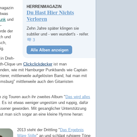
HERRENMAGAZIN
nmagazin
Du Hast Hier Nichts
etwas
Verloren
unk
und
-
Zehn Jahre später klingen sie
rde der
subtiler und - wen wundert's - reifer.
ch und
3
sch,
ig.
Alle Alben anzeigen
in Dreh-
ith-Clique um
Clickclickdecker
ist man
unden, wie mit Hamburger Punkbands wie Captain
terer, mittlerweile aufgelösten Band, hat man mit
msburg" mittlerweile auch den Gitarristen
zig Touren auch ihr zweites Album "
Das wird alles
. Es ist etwas weniger ungestüm und ruppig, dafür
ssener geworden. Mit gesanglicher Unterstützung
ut man sich sogar an eine kleine Hymne heran:
2013 steht der Drittling "
Das Ergebnis
Wäre Stille
" an und schlägt ruhigere Töne