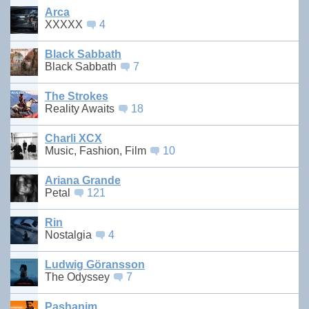
Arca
XXXXX
4
Black Sabbath
Black Sabbath
7
The Strokes
Reality Awaits
18
Charli XCX
Music, Fashion, Film
10
Ariana Grande
Petal
121
Rin
Nostalgia
4
Ludwig Göransson
The Odyssey
7
Pashanim