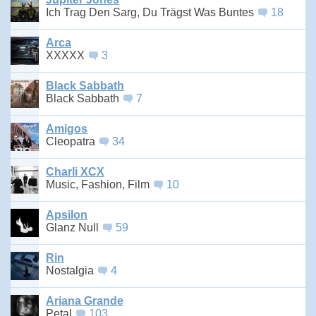
Ich Trag Den Sarg, Du Trägst Was Buntes
18
Arca
XXXXX
3
Black Sabbath
Black Sabbath
7
Amigos
Cleopatra
34
Charli XCX
Music, Fashion, Film
10
Apsilon
Glanz Null
59
Rin
Nostalgia
4
Ariana Grande
Petal
103