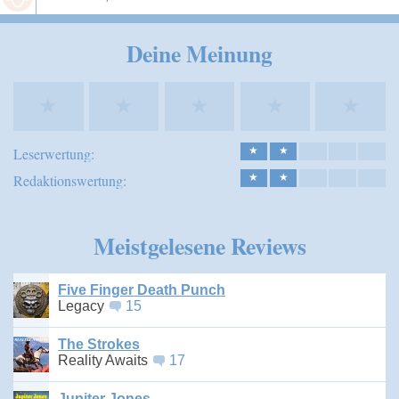
Speichern
Deine Meinung
★
★
★
★
★
Leserwertung:
★
★
Redaktionswertung:
★
★
Meistgelesene Reviews
Five Finger Death Punch
Legacy
15
The Strokes
Reality Awaits
17
Jupiter Jones