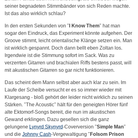
seiner begnadeten Stimmbänder von sich Reden machte.
Ist das also wirklich schlau?
In den ersten Sekunden von "
I Know Them
" hat man
sogar den Eindruck, das Experiment könnte aufgehen. Der
Groove stimmt, leicht orientalische Klänge setzen ein. Man
ist wirklich gespannt. Doch dann bellt eben Zoltan los.
Irgendwie ist die Stimmung sofort im Sack. Was zu
verzerrten Gitarren und brachialen Riffs bestens passt, will
mit akustischen Gitarren so gar nicht funktionieren.
Das scheint dem Mann selbst aber auch klar zu sein. Im
Laufe der Scheibe versucht er es so immer wieder mit
Klargesang - bloß gehört der leider nicht wirklich zu seinen
Stärken. "The Acoustic" hält für den geneigten Hörer fünf
alte Ektomorf-Songs bereit, die nun im akustischen
Gewand erklingen. Dazu gesellen sich die ganz
gelungene
Lynyrd Skynyrd
-Coverversion "
Simple Man
"
und die
Johnny Cash
-Vergewaltigung "
Folsom Prison