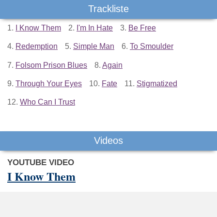
Trackliste
1.
I Know Them
2.
I'm In Hate
3.
Be Free
4.
Redemption
5.
Simple Man
6.
To Smoulder
7.
Folsom Prison Blues
8.
Again
9.
Through Your Eyes
10.
Fate
11.
Stigmatized
12.
Who Can I Trust
Videos
YOUTUBE VIDEO
I Know Them