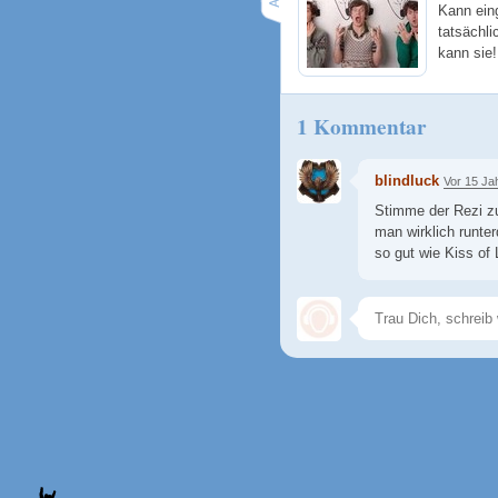
Kann ein
tatsächli
kann sie
1 Kommentar
blindluck
Vor 15 Ja
Stimme der Rezi zu
man wirklich runter
so gut wie Kiss of 