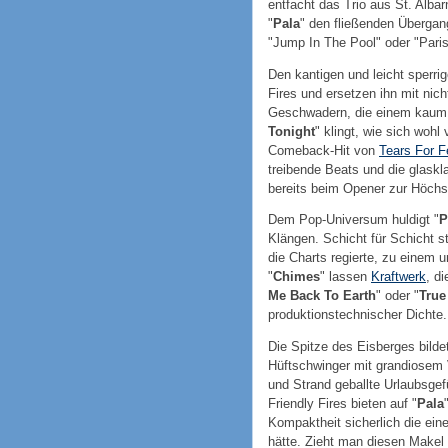
entfacht das Trio aus St. Albar
"
Pala
" den fließenden Übergan
"Jump In The Pool" oder "Paris
Den kantigen und leicht sperri
Fires und ersetzen ihn mit nic
Geschwadern, die einem kaum 
Tonight
" klingt, wie sich wohl
Comeback-Hit von
Tears For F
treibende Beats und die glask
bereits beim Opener zur Höchs
Dem Pop-Universum huldigt "
P
Klängen. Schicht für Schicht s
die Charts regierte, zu einem 
"
Chimes
" lassen
Kraftwerk
, d
Me Back To Earth
" oder "
True
produktionstechnischer Dichte.
Die Spitze des Eisberges bildet
Hüftschwinger mit grandiosem
und Strand geballte Urlaubsgef
Friendly Fires bieten auf "
Pala
Kompaktheit sicherlich die ein
hätte. Zieht man diesen Makel 