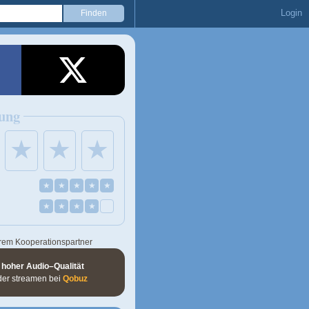
Login
ung
★
★
★
★
★
★
★
★
★
★
★
★
rem Kooperationspartner
 hoher Audio–Qualität
der streamen bei
Qobuz