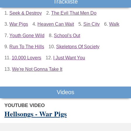
Trackliste
1.
Seek & Destroy
2.
The Evil That Men Do
3.
War Pigs
4.
Heaven Can Wait
5.
Sin City
6.
Walk
7.
Youth Gone Wild
8.
School's Out
9.
Run To The Hills
10.
Skeletons Of Society
11.
10.000 Lovers
12.
I Just Want You
13.
We're Not Gonna Take It
Videos
YOUTUBE VIDEO
Hellsongs - War Pigs