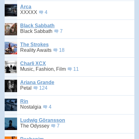
Arca
XXXXX
4
Black Sabbath
Black Sabbath
7
The Strokes
Reality Awaits
18
Charli XCX
Music, Fashion, Film
11
Ariana Grande
Petal
124
Rin
Nostalgia
4
Ludwig Göransson
The Odyssey
7