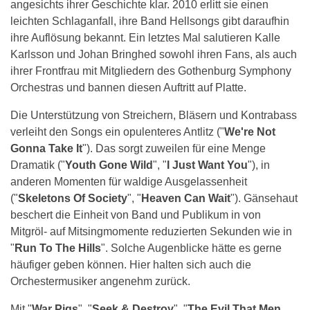
angesichts ihrer Geschichte klar. 2010 erlitt sie einen
leichten Schlaganfall, ihre Band Hellsongs gibt daraufhin
ihre Auflösung bekannt. Ein letztes Mal salutieren Kalle
Karlsson und Johan Bringhed sowohl ihren Fans, als auch
ihrer Frontfrau mit Mitgliedern des Gothenburg Symphony
Orchestras und bannen diesen Auftritt auf Platte.
Die Unterstützung von Streichern, Bläsern und Kontrabass
verleiht den Songs ein opulenteres Antlitz ("
We're Not
Gonna Take It
"). Das sorgt zuweilen für eine Menge
Dramatik ("
Youth Gone Wild
", "
I Just Want You
"), in
anderen Momenten für waldige Ausgelassenheit
("
Skeletons Of Society
", "
Heaven Can Wait
"). Gänsehaut
beschert die Einheit von Band und Publikum in von
Mitgröl- auf Mitsingmomente reduzierten Sekunden wie in
"
Run To The Hills
". Solche Augenblicke hätte es gerne
häufiger geben können. Hier halten sich auch die
Orchestermusiker angenehm zurück.
Mit "
War Pigs
", "
Seek & Destroy
", "
The Evil That Men