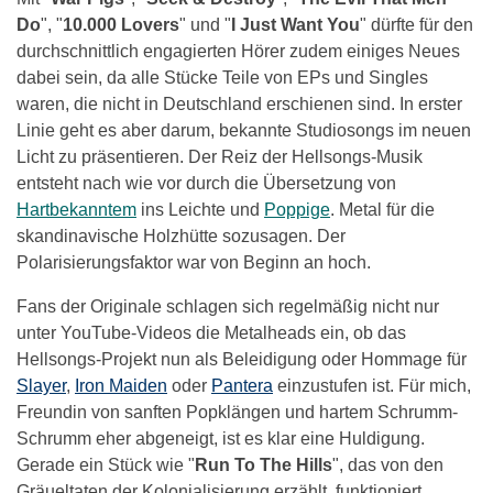
Do
", "
10.000 Lovers
" und "
I Just Want You
" dürfte für den
durchschnittlich engagierten Hörer zudem einiges Neues
dabei sein, da alle Stücke Teile von EPs und Singles
waren, die nicht in Deutschland erschienen sind. In erster
Linie geht es aber darum, bekannte Studiosongs im neuen
Licht zu präsentieren. Der Reiz der Hellsongs-Musik
entsteht nach wie vor durch die Übersetzung von
Hartbekanntem
ins Leichte und
Poppige
. Metal für die
skandinavische Holzhütte sozusagen. Der
Polarisierungsfaktor war von Beginn an hoch.
Fans der Originale schlagen sich regelmäßig nicht nur
unter YouTube-Videos die Metalheads ein, ob das
Hellsongs-Projekt nun als Beleidigung oder Hommage für
Slayer
,
Iron Maiden
oder
Pantera
einzustufen ist. Für mich,
Freundin von sanften Popklängen und hartem Schrumm-
Schrumm eher abgeneigt, ist es klar eine Huldigung.
Gerade ein Stück wie "
Run To The Hills
", das von den
Gräueltaten der Kolonialisierung erzählt, funktioniert