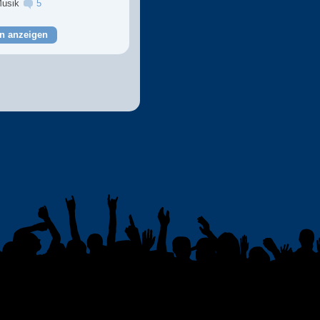
Musik
5
n anzeigen