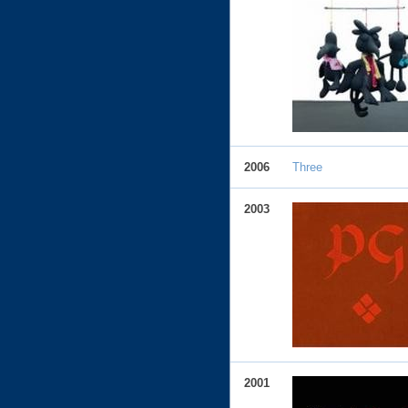
2006
Three
2003
2001