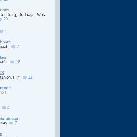
Jones
 Den Sarg, Du Trägst Was
20
4
abbath
abbath
7
kes
Awaits
18
XCX
ashion, Film
11
Grande
121
a
4
Göransson
ssey
7
im