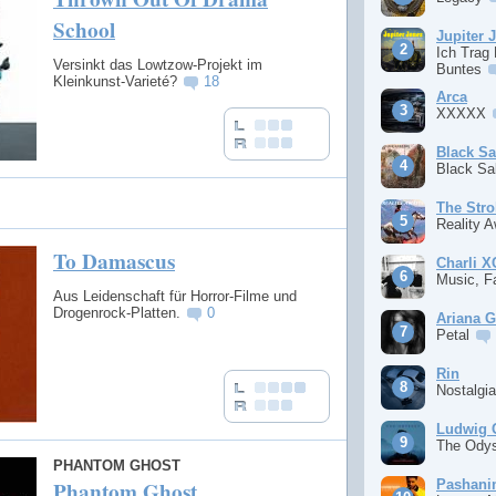
School
Jupiter 
Ich Trag
Versinkt das Lowtzow-Projekt im
Buntes
Kleinkunst-Varieté?
18
Arca
XXXXX
Black S
Black S
The Stro
Reality 
To Damascus
Charli 
Music, F
Aus Leidenschaft für Horror-Filme und
Drogenrock-Platten.
0
Ariana 
Petal
Rin
Nostalgi
Ludwig 
The Ody
PHANTOM GHOST
Pashan
Phantom Ghost