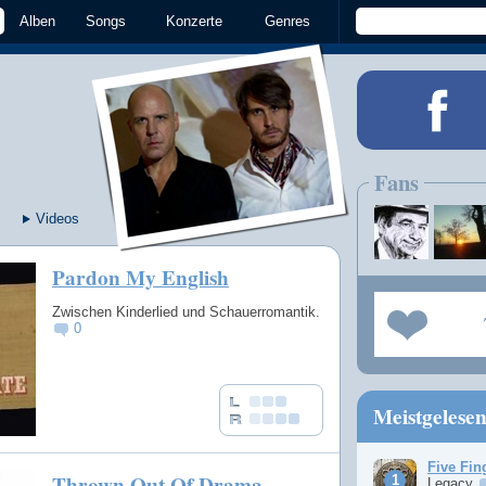
Alben
Songs
Konzerte
Genres
Fans
Videos
Pardon My English
Zwischen Kinderlied und Schauerromantik.
0
Meistgelese
Five Fin
Thrown Out Of Drama
Legacy