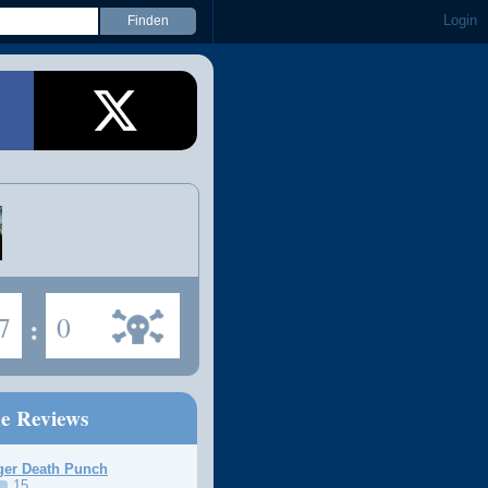
Login
7
:
0
ne Reviews
ger Death Punch
15