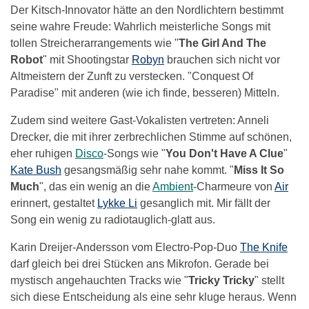
Der Kitsch-Innovator hätte an den Nordlichtern bestimmt
seine wahre Freude: Wahrlich meisterliche Songs mit
tollen Streicherarrangements wie "
The Girl And The
Robot
" mit Shootingstar
Robyn
brauchen sich nicht vor
Altmeistern der Zunft zu verstecken. "Conquest Of
Paradise" mit anderen (wie ich finde, besseren) Mitteln.
Zudem sind weitere Gast-Vokalisten vertreten: Anneli
Drecker, die mit ihrer zerbrechlichen Stimme auf schönen,
eher ruhigen
Disco
-Songs wie "
You Don't Have A Clue
"
Kate Bush
gesangsmäßig sehr nahe kommt. "
Miss It So
Much
", das ein wenig an die
Ambient
-Charmeure von
Air
erinnert, gestaltet
Lykke Li
gesanglich mit. Mir fällt der
Song ein wenig zu radiotauglich-glatt aus.
Karin Dreijer-Andersson vom Electro-Pop-Duo
The Knife
darf gleich bei drei Stücken ans Mikrofon. Gerade bei
mystisch angehauchten Tracks wie "
Tricky Tricky
" stellt
sich diese Entscheidung als eine sehr kluge heraus. Wenn