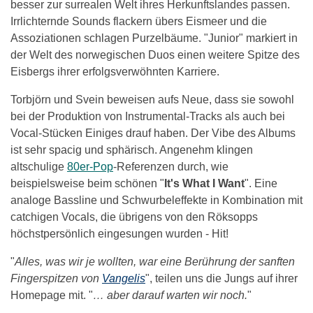
besser zur surrealen Welt ihres Herkunftslandes passen.
Irrlichternde Sounds flackern übers Eismeer und die
Assoziationen schlagen Purzelbäume. "Junior" markiert in
der Welt des norwegischen Duos einen weitere Spitze des
Eisbergs ihrer erfolgsverwöhnten Karriere.
Torbjörn und Svein beweisen aufs Neue, dass sie sowohl
bei der Produktion von Instrumental-Tracks als auch bei
Vocal-Stücken Einiges drauf haben. Der Vibe des Albums
ist sehr spacig und sphärisch. Angenehm klingen
altschulige
80er-Pop
-Referenzen durch, wie
beispielsweise beim schönen "
It's What I Want
". Eine
analoge Bassline und Schwurbeleffekte in Kombination mit
catchigen Vocals, die übrigens von den Röksopps
höchstpersönlich eingesungen wurden - Hit!
"
Alles, was wir je wollten, war eine Berührung der sanften
Fingerspitzen von
Vangelis
", teilen uns die Jungs auf ihrer
Homepage mit. "
… aber darauf warten wir noch.
"