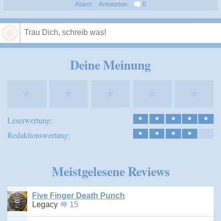
Alarm
Antworten
0
Speichern
Deine Meinung
★
★
★
★
★
Leserwertung:
★
★
★
★
★
Redaktionswertung:
★
★
★
★
Meistgelesene Reviews
Five Finger Death Punch
Legacy
15