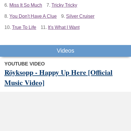
6.
Miss It So Much
7.
Tricky Tricky
8.
You Don't Have A Clue
9.
Silver Cruiser
10.
True To Life
11.
It's What I Want
Videos
YOUTUBE VIDEO
Röyksopp - Happy Up Here [Official
Music Video]