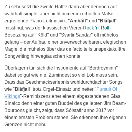
Zu sehr setzt die zweite Hälfte dann aber dennoch auf
wahrhaft simple, aber nicht immer im erhofften Maße
ergreifende Piano-Leitmotivik. "
Ambátt
" und "
Bláfjall
"
misslingt, was der klassischen Vierer-
Rock 'n' Roll
-
Besetzung auf "Köld" und "Svartir Sandar" oft mühelos
gelang – der Aufbau einer unverwechselbaren, elegischen
Magie, die mühelos über das de facto teils unspektakuläre
Songwriting hinwegtäuschen konnte.
Überlagern tun sich die Instrumente auf "Berdreyminn"
dabei so gut wie nie. Zumindest so viel Lob muss sein.
Dass das Geschmackserlebnis wohldurchdachter Songs
wie "
Bláfjall
" trotz Orgel-Einsatz und netter "
Pursuit Of
Vikings
"-Reminiszenz eher einem abgestandenen Glas
Sinalco denn einer guten Buddel des geliebten Jim Beam-
Bourbons gleicht, zeigt, dass Sólstafir anno 2017 vor
einem ernsten Problem stehen: Sie erkennen ihre eigenen
Grenzen nicht mehr.