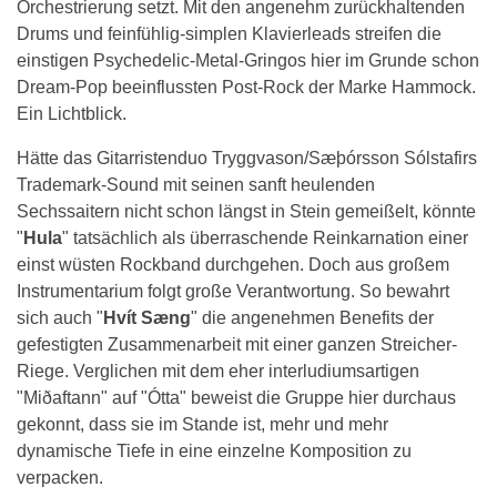
Orchestrierung setzt. Mit den angenehm zurückhaltenden
Drums und feinfühlig-simplen Klavierleads streifen die
einstigen Psychedelic-Metal-Gringos hier im Grunde schon
Dream-Pop beeinflussten Post-Rock der Marke Hammock.
Ein Lichtblick.
Hätte das Gitarristenduo Tryggvason/Sæþórsson Sólstafirs
Trademark-Sound mit seinen sanft heulenden
Sechssaitern nicht schon längst in Stein gemeißelt, könnte
"
Hula
" tatsächlich als überraschende Reinkarnation einer
einst wüsten Rockband durchgehen. Doch aus großem
Instrumentarium folgt große Verantwortung. So bewahrt
sich auch "
Hvít Sæng
" die angenehmen Benefits der
gefestigten Zusammenarbeit mit einer ganzen Streicher-
Riege. Verglichen mit dem eher interludiumsartigen
"Miðaftann" auf "Ótta" beweist die Gruppe hier durchaus
gekonnt, dass sie im Stande ist, mehr und mehr
dynamische Tiefe in eine einzelne Komposition zu
verpacken.