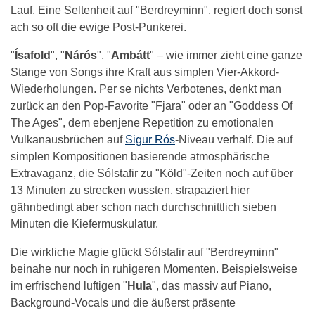
Lauf. Eine Seltenheit auf "Berdreyminn", regiert doch sonst
ach so oft die ewige Post-Punkerei.
"
Ísafold
", "
Nárós
", "
Ambátt
" – wie immer zieht eine ganze
Stange von Songs ihre Kraft aus simplen Vier-Akkord-
Wiederholungen. Per se nichts Verbotenes, denkt man
zurück an den Pop-Favorite "Fjara" oder an "Goddess Of
The Ages", dem ebenjene Repetition zu emotionalen
Vulkanausbrüchen auf
Sigur Rós
-Niveau verhalf. Die auf
simplen Kompositionen basierende atmosphärische
Extravaganz, die Sólstafir zu "Köld"-Zeiten noch auf über
13 Minuten zu strecken wussten, strapaziert hier
gähnbedingt aber schon nach durchschnittlich sieben
Minuten die Kiefermuskulatur.
Die wirkliche Magie glückt Sólstafir auf "Berdreyminn"
beinahe nur noch in ruhigeren Momenten. Beispielsweise
im erfrischend luftigen "
Hula
", das massiv auf Piano,
Background-Vocals und die äußerst präsente