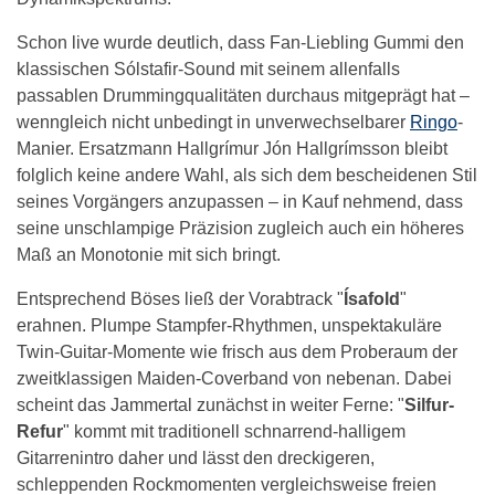
Schon live wurde deutlich, dass Fan-Liebling Gummi den
klassischen Sólstafir-Sound mit seinem allenfalls
passablen Drummingqualitäten durchaus mitgeprägt hat –
wenngleich nicht unbedingt in unverwechselbarer
Ringo
-
Manier. Ersatzmann Hallgrímur Jón Hallgrímsson bleibt
folglich keine andere Wahl, als sich dem bescheidenen Stil
seines Vorgängers anzupassen – in Kauf nehmend, dass
seine unschlampige Präzision zugleich auch ein höheres
Maß an Monotonie mit sich bringt.
Entsprechend Böses ließ der Vorabtrack "
Ísafold
"
erahnen. Plumpe Stampfer-Rhythmen, unspektakuläre
Twin-Guitar-Momente wie frisch aus dem Proberaum der
zweitklassigen Maiden-Coverband von nebenan. Dabei
scheint das Jammertal zunächst in weiter Ferne: "
Silfur-
Refur
" kommt mit traditionell schnarrend-halligem
Gitarrenintro daher und lässt den dreckigeren,
schleppenden Rockmomenten vergleichsweise freien