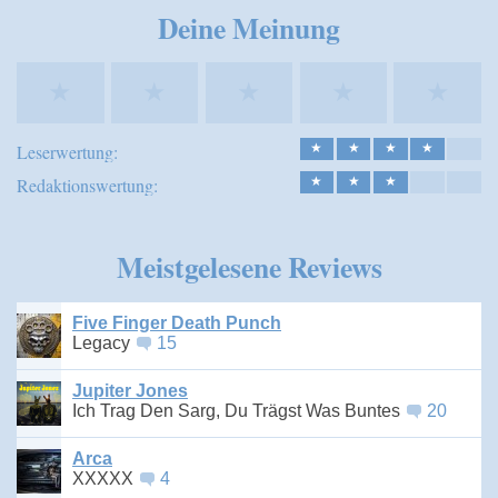
Deine Meinung
★
★
★
★
★
Leserwertung:
★
★
★
★
Redaktionswertung:
★
★
★
Meistgelesene Reviews
Five Finger Death Punch
Legacy
15
Jupiter Jones
Ich Trag Den Sarg, Du Trägst Was Buntes
20
Arca
XXXXX
4