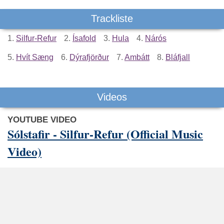
Trackliste
1.
Silfur-Refur
2.
Ísafold
3.
Hula
4.
Nárós
5.
Hvít Sæng
6.
Dýrafjörður
7.
Ambátt
8.
Bláfjall
Videos
YOUTUBE VIDEO
Sólstafir - Silfur-Refur (Official Music
Video)