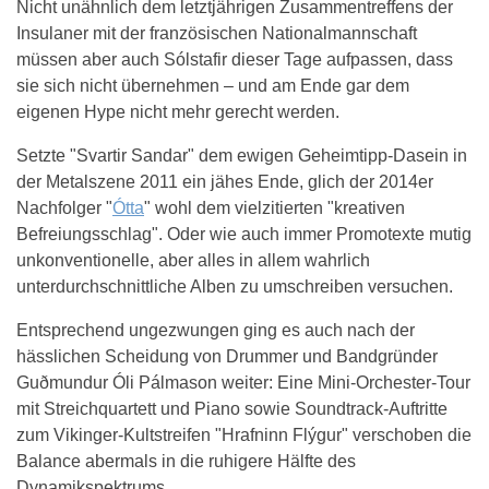
Nicht unähnlich dem letztjährigen Zusammentreffens der
Insulaner mit der französischen Nationalmannschaft
müssen aber auch Sólstafir dieser Tage aufpassen, dass
sie sich nicht übernehmen – und am Ende gar dem
eigenen Hype nicht mehr gerecht werden.
Setzte "Svartir Sandar" dem ewigen Geheimtipp-Dasein in
der Metalszene 2011 ein jähes Ende, glich der 2014er
Nachfolger "
Ótta
" wohl dem vielzitierten "kreativen
Befreiungsschlag". Oder wie auch immer Promotexte mutig
unkonventionelle, aber alles in allem wahrlich
unterdurchschnittliche Alben zu umschreiben versuchen.
Entsprechend ungezwungen ging es auch nach der
hässlichen Scheidung von Drummer und Bandgründer
Guðmundur Óli Pálmason weiter: Eine Mini-Orchester-Tour
mit Streichquartett und Piano sowie Soundtrack-Auftritte
zum Vikinger-Kultstreifen "Hrafninn Flýgur" verschoben die
Balance abermals in die ruhigere Hälfte des
Dynamikspektrums.