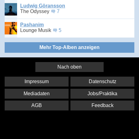
Ludwig Göransson
The Odyssey
7
Pashanim
Lounge Musik
5
Mehr Top-Alben anzeigen
Nach oben
Impressum
Datenschutz
Mediadaten
Jobs/Praktika
AGB
Feedback