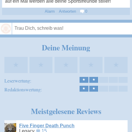
auf ein Mal werden alle deine Sportsfreunde stiller!"
Alarm
Antworten
0
Speichern
Deine Meinung
★
★
★
★
★
Leserwertung:
★
★
Redaktionswertung:
★
★
Meistgelesene Reviews
Five Finger Death Punch
Legacy
15