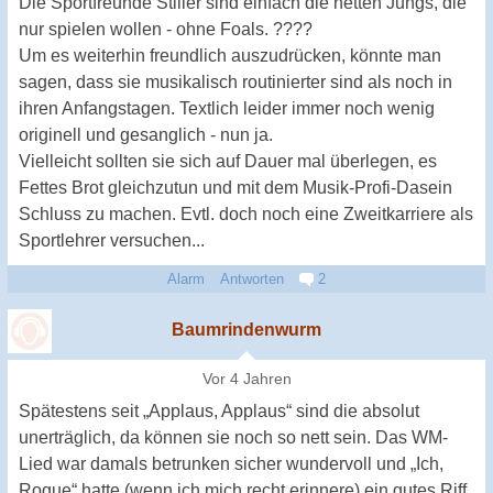
Die Sportfreunde Stiller sind einfach die netten Jungs, die
nur spielen wollen - ohne Foals. ????
Um es weiterhin freundlich auszudrücken, könnte man
sagen, dass sie musikalisch routinierter sind als noch in
ihren Anfangstagen. Textlich leider immer noch wenig
originell und gesanglich - nun ja.
Vielleicht sollten sie sich auf Dauer mal überlegen, es
Fettes Brot gleichzutun und mit dem Musik-Profi-Dasein
Schluss zu machen. Evtl. doch noch eine Zweitkarriere als
Sportlehrer versuchen...
Alarm
Antworten
2
Baumrindenwurm
Vor 4 Jahren
Spätestens seit „Applaus, Applaus“ sind die absolut
unerträglich, da können sie noch so nett sein. Das WM-
Lied war damals betrunken sicher wundervoll und „Ich,
Roque“ hatte (wenn ich mich recht erinnere) ein gutes Riff.