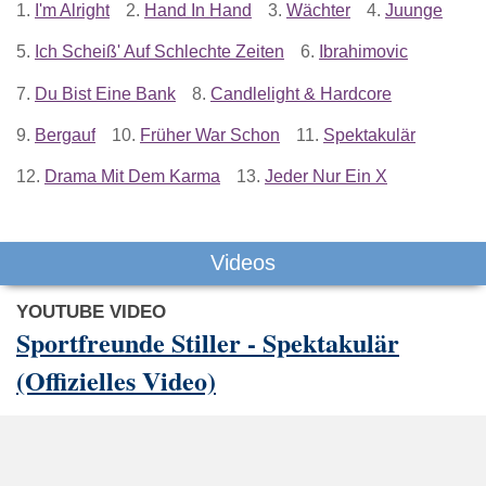
1.
I'm Alright
2.
Hand In Hand
3.
Wächter
4.
Juunge
5.
Ich Scheiß' Auf Schlechte Zeiten
6.
Ibrahimovic
7.
Du Bist Eine Bank
8.
Candlelight & Hardcore
9.
Bergauf
10.
Früher War Schon
11.
Spektakulär
12.
Drama Mit Dem Karma
13.
Jeder Nur Ein X
Videos
YOUTUBE VIDEO
Sportfreunde Stiller - Spektakulär
(Offizielles Video)