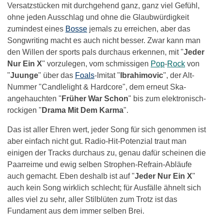
Versatzstücken mit durchgehend ganz, ganz viel Gefühl,
ohne jeden Ausschlag und ohne die Glaubwürdigkeit
zumindest eines
Bosse
jemals zu erreichen, aber das
Songwriting macht es auch nicht besser. Zwar kann man
den Willen der sports pals durchaus erkennen, mit "
Jeder
Nur Ein X
" vorzulegen, vom schmissigen
Pop
-
Rock
von
"
Juunge
" über das
Foals
-Imitat "
Ibrahimovic
", der Alt-
Nummer "Candlelight & Hardcore", dem erneut Ska-
angehauchten "
Früher War Schon
" bis zum elektronisch-
rockigen "
Drama Mit Dem Karma
".
Das ist aller Ehren wert, jeder Song für sich genommen ist
aber einfach nicht gut. Radio-Hit-Potenzial traut man
einigen der Tracks durchaus zu, genau dafür scheinen die
Paarreime und ewig selben Strophen-Refrain-Abläufe
auch gemacht. Eben deshalb ist auf "
Jeder Nur Ein X
"
auch kein Song wirklich schlecht; für Ausfälle ähnelt sich
alles viel zu sehr, aller Stilblüten zum Trotz ist das
Fundament aus dem immer selben Brei.