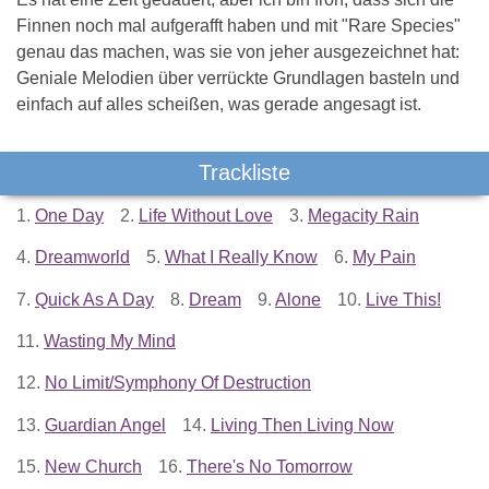
Finnen noch mal aufgerafft haben und mit "Rare Species"
genau das machen, was sie von jeher ausgezeichnet hat:
Geniale Melodien über verrückte Grundlagen basteln und
einfach auf alles scheißen, was gerade angesagt ist.
Trackliste
1.
One Day
2.
Life Without Love
3.
Megacity Rain
4.
Dreamworld
5.
What I Really Know
6.
My Pain
7.
Quick As A Day
8.
Dream
9.
Alone
10.
Live This!
11.
Wasting My Mind
12.
No Limit/Symphony Of Destruction
13.
Guardian Angel
14.
Living Then Living Now
15.
New Church
16.
There's No Tomorrow