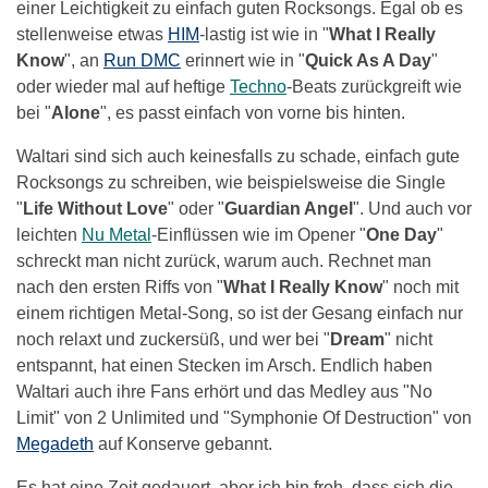
einer Leichtigkeit zu einfach guten Rocksongs. Egal ob es
stellenweise etwas
HIM
-lastig ist wie in "
What I Really
Know
", an
Run DMC
erinnert wie in "
Quick As A Day
"
oder wieder mal auf heftige
Techno
-Beats zurückgreift wie
bei "
Alone
", es passt einfach von vorne bis hinten.
Waltari sind sich auch keinesfalls zu schade, einfach gute
Rocksongs zu schreiben, wie beispielsweise die Single
"
Life Without Love
" oder "
Guardian Angel
". Und auch vor
leichten
Nu Metal
-Einflüssen wie im Opener "
One Day
"
schreckt man nicht zurück, warum auch. Rechnet man
nach den ersten Riffs von "
What I Really Know
" noch mit
einem richtigen Metal-Song, so ist der Gesang einfach nur
noch relaxt und zuckersüß, und wer bei "
Dream
" nicht
entspannt, hat einen Stecken im Arsch. Endlich haben
Waltari auch ihre Fans erhört und das Medley aus "No
Limit" von 2 Unlimited und "Symphonie Of Destruction" von
Megadeth
auf Konserve gebannt.
Es hat eine Zeit gedauert, aber ich bin froh, dass sich die