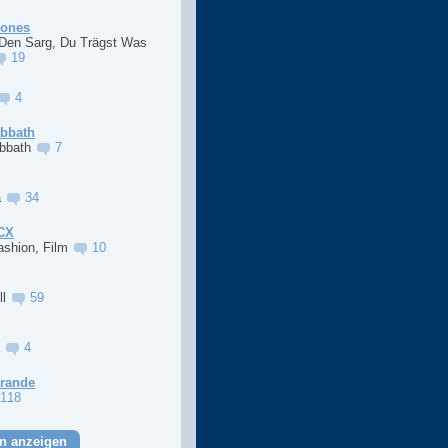
Jones
 Den Sarg, Du Trägst Was
19
4
abbath
abbath
7
a
34
XCX
ashion, Film
10
ll
59
a
4
Grande
118
n anzeigen