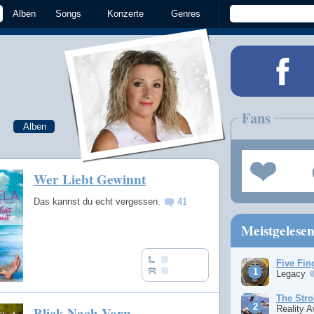
Alben
Songs
Konzerte
Genres
Fans
Alben
Wer Liebt Gewinnt
Das kannst du echt vergessen.
41
Meistgelese
Five Fin
Legacy
The Stro
Blick Nach Vorn
Reality 