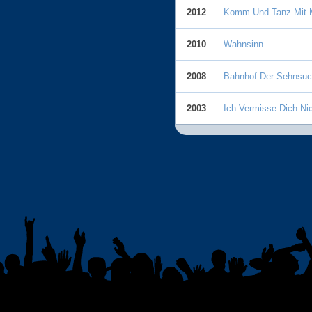
2012
Komm Und Tanz Mit 
2010
Wahnsinn
2008
Bahnhof Der Sehnsuc
2003
Ich Vermisse Dich Ni