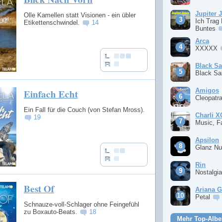
Jupiter 
Olle Kamellen statt Visionen - ein übler
Ich Trag
Etikettenschwindel.
14
Buntes
Arca
XXXXX
Black S
Black S
Amigos
Einfach Echt
Cleopatr
Ein Fall für die Couch (von Stefan Mross).
Charli 
19
Music, F
Apsilon
Glanz Nu
Rin
Nostalgi
Best Of
Ariana 
Petal
Schnauze-voll-Schlager ohne Feingefühl
zu Boxauto-Beats.
18
Mehr Top-Albe