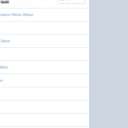
imative Hitmix Album
dition
 Wert
en