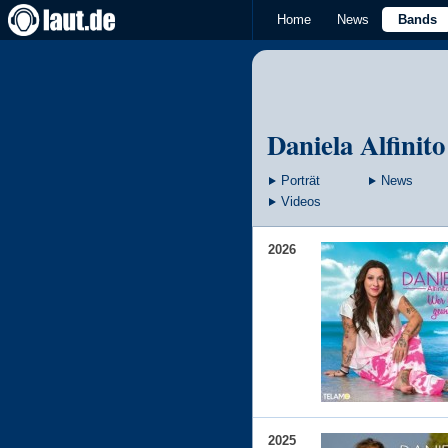
Home
News
Bands
Daniela Alfinito
Porträt
News
Videos
2026
2025