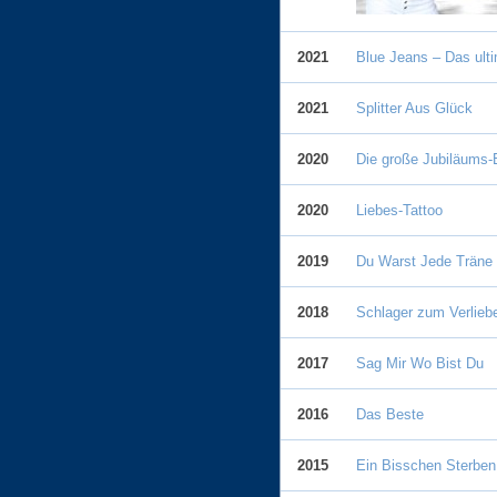
2021
Blue Jeans – Das ult
2021
Splitter Aus Glück
2020
Die große Jubiläums-E
2020
Liebes-Tattoo
2019
Du Warst Jede Träne
2018
Schlager zum Verlieb
2017
Sag Mir Wo Bist Du
2016
Das Beste
2015
Ein Bisschen Sterben