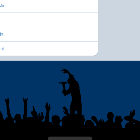
Mir
ht
cht