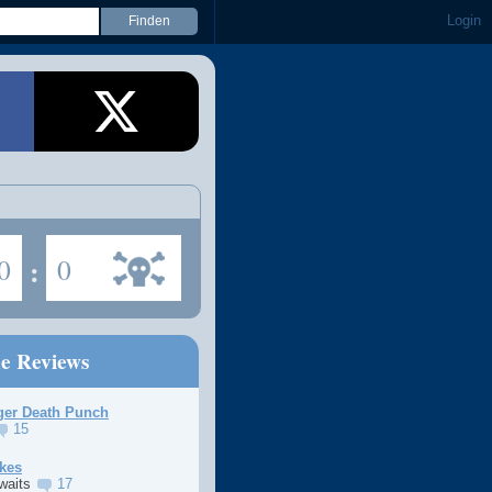
Login
0
:
0
ne Reviews
ger Death Punch
15
kes
Awaits
17