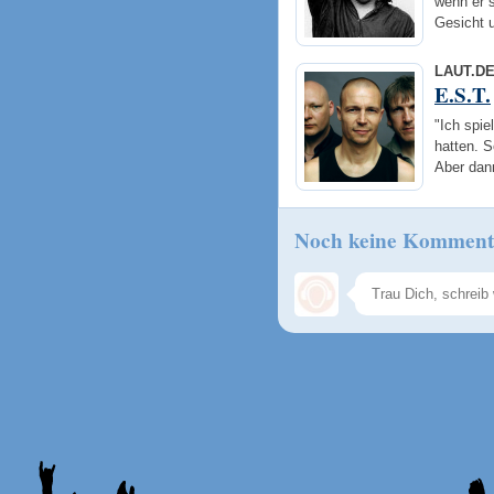
wenn er 
Gesicht 
LAUT.D
E.S.T.
"Ich spie
hatten. S
Aber da
Noch keine Komment