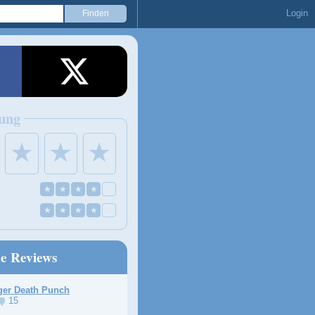
Login
ung
★
★
★
★
★
★
★
★
★
★
★
ne Reviews
ger Death Punch
15