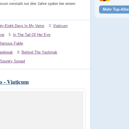
son verstarb nur drei Jahre später bei einem
Mehr Top-Albe
hty-Eight Days In My Veins
3.
Viaticum
ine
5.
In The Tail Of Her Eye
nfamous Fable
eebreak
8.
Behind The Yashmak
Spunky Sprawl
o - Viaticum