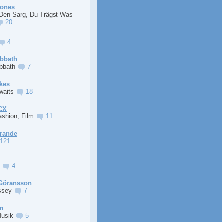
Jones
 Den Sarg, Du Trägst Was
20
4
abbath
abbath
7
kes
Awaits
18
XCX
ashion, Film
11
Grande
121
a
4
Göransson
ssey
7
im
Musik
5