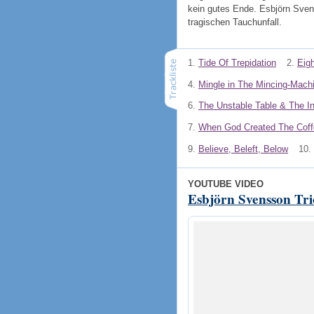
kein gutes Ende. Esbjörn Svens
tragischen Tauchunfall.
1.
Tide Of Trepidation
2.
Eig
4.
Mingle in The Mincing-Mach
6.
The Unstable Table & The I
7.
When God Created The Coff
9.
Believe, Beleft, Below
10.
YOUTUBE VIDEO
Esbjörn Svensson Tri