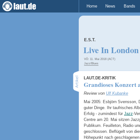
Home
News
Bands
E.S.T.
Live In London
VÖ: 11. Mai 2018 (ACT)
Jazz/Blues
LAUT.DE-KRITIK
Grandioses Konzert 
Review von
Ulf Kubanke
Mai 2005: Esbjörn Svensson, 
guter Dinge. Ihr taufrisches Al
Erfolg - zumindest für
Jazz
-Ve
Centre am 20. Mai sitzen Jaz
Publikum. Feuilleton, Radio u
geschlossen. Beflügelt von die
Höhepunkt nach geschlagenen 13