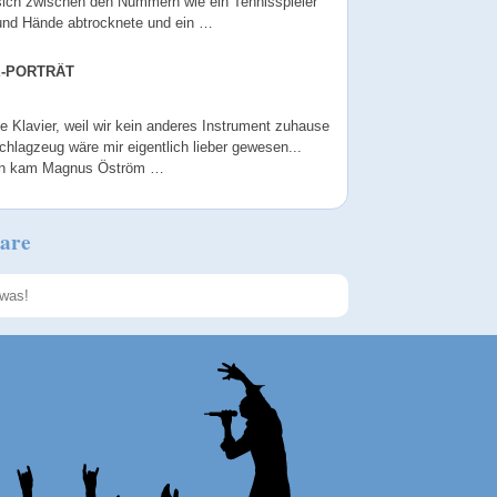
sich zwischen den Nummern wie ein Tennisspieler
und Hände abtrocknete und ein …
E-PORTRÄT
le Klavier, weil wir kein anderes Instrument zuhause
chlagzeug wäre mir eigentlich lieber gewesen...
nn kam Magnus Öström …
are
Speichern