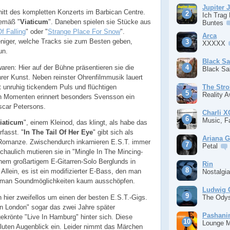
Jupiter 
hnitt des kompletten Konzerts im Barbican Centre.
Ich Trag
gemäß "
Viaticum
". Daneben spielen sie Stücke aus
Buntes
f Falling
" oder "
Strange Place For Snow
".
Arca
eniger, welche Tracks sie zum Besten geben,
XXXXX
un.
Black S
aren: Hier auf der Bühne präsentieren sie die
Black S
hrer Kunst. Neben reinster Ohrenfilmmusik lauert
 unruhig tickendem Puls und flüchtigen
The Stro
Reality 
en Momenten erinnert besonders Svensson ein
scar Petersons.
Charli 
Music, F
iaticum
", einem Kleinod, das klingt, als habe das
fasst. "
In The Tail Of Her Eye
" gibt sich als
Ariana 
Romanze. Zwischendurch inkarnieren E.S.T. immer
Petal
haulich mutieren sie in "Mingle In The Mincing-
nem großartigem E-Gitarren-Solo Berglunds in
Rin
llein, es ist ein modifizierter E-Bass, den man
Nostalgi
nn man Soundmöglichkeiten kaum ausschöpfen.
Ludwig 
The Ody
h hier zweifellos um einen der besten E.S.T.-Gigs.
In London" sogar das zwei Jahre später
Pashan
krönte "Live In Hamburg" hinter sich. Diese
Lounge 
luten Augenblick ein. Leider nimmt das Märchen