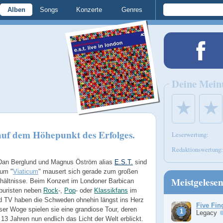
Alben
Songs
Konzerte
Genres
Deine Mein
★
★
auf dem Höhepunkt des Erfolges.
Leserwertung:
Redaktionswertung:
Dan Berglund und Magnus Öström alias
E.S.T.
sind
bum "
Viaticum
" mausert sich gerade zum großen
Meistgelese
rhältnisse. Beim Konzert im Londoner Barbican
zpuristen neben
Rock
-,
Pop
- oder
Klassikfans
im
nd TV haben die Schweden ohnehin längst ins Herz
Five Fin
ser Woge spielen sie eine grandiose Tour, deren
Legacy
 Jahren nun endlich das Licht der Welt erblickt.