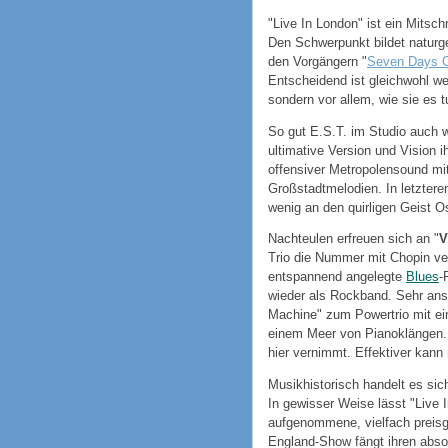
"Live In London" ist ein Mitsc
Den Schwerpunkt bildet natur
den Vorgängern "
Seven Days O
Entscheidend ist gleichwohl w
sondern vor allem, wie sie es t
So gut E.S.T. im Studio auch w
ultimative Version und Vision i
offensiver Metropolensound mit
Großstadtmelodien. In letzter
wenig an den quirligen Geist O
Nachteulen erfreuen sich an "
V
Trio die Nummer mit Chopin ver
entspannend angelegte
Blues
-
wieder als Rockband. Sehr ansc
Machine" zum Powertrio mit ei
einem Meer von Pianoklängen. A
hier vernimmt. Effektiver ka
Musikhistorisch handelt es sic
In gewisser Weise lässt "Live 
aufgenommene, vielfach preisge
England-Show fängt ihren abso