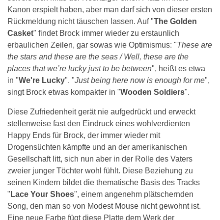
Kanon erspielt haben, aber man darf sich von dieser ersten
Rückmeldung nicht täuschen lassen. Auf "
The Golden
Casket
" findet Brock immer wieder zu erstaunlich
erbaulichen Zeilen, gar sowas wie Optimismus: "
These are
the stars and these are the seas / Well, these are the
places that we’re lucky just to be between
", heißt es etwa
in "
We're Lucky
". "
Just being here now is enough for me
",
singt Brock etwas kompakter in "
Wooden Soldiers
".
Diese Zufriedenheit gerät nie aufgedrückt und erweckt
stellenweise fast den Eindruck eines wohlverdienten
Happy Ends für Brock, der immer wieder mit
Drogensüchten kämpfte und an der amerikanischen
Gesellschaft litt, sich nun aber in der Rolle des Vaters
zweier junger Töchter wohl fühlt. Diese Beziehung zu
seinen Kindern bildet die thematische Basis des Tracks
"
Lace Your Shoes
", einem angenehm plätschernden
Song, den man so von Modest Mouse nicht gewohnt ist.
Eine neue Farbe fügt diese Platte dem Werk der