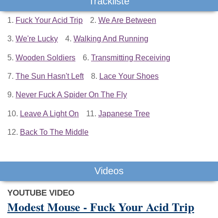
Trackliste
1.
Fuck Your Acid Trip
2.
We Are Between
3.
We're Lucky
4.
Walking And Running
5.
Wooden Soldiers
6.
Transmitting Receiving
7.
The Sun Hasn't Left
8.
Lace Your Shoes
9.
Never Fuck A Spider On The Fly
10.
Leave A Light On
11.
Japanese Tree
12.
Back To The Middle
Videos
YOUTUBE VIDEO
Modest Mouse - Fuck Your Acid Trip