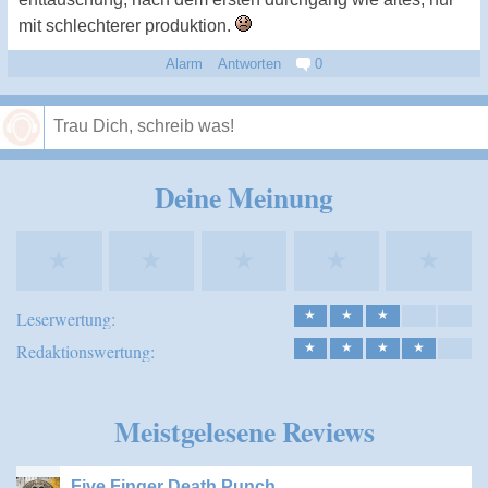
mit schlechterer produktion.
Alarm
Antworten
0
Speichern
Deine Meinung
★
★
★
★
★
Leserwertung:
★
★
★
Redaktionswertung:
★
★
★
★
Meistgelesene Reviews
Five Finger Death Punch