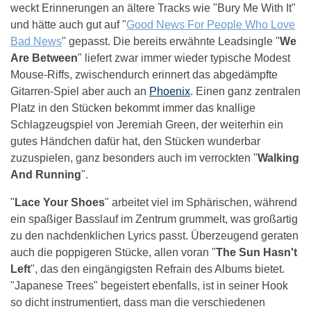
weckt Erinnerungen an ältere Tracks wie "Bury Me With It"
und hätte auch gut auf "
Good News For People Who Love
Bad News
" gepasst. Die bereits erwähnte Leadsingle "
We
Are Between
" liefert zwar immer wieder typische Modest
Mouse-Riffs, zwischendurch erinnert das abgedämpfte
Gitarren-Spiel aber auch an
Phoenix
. Einen ganz zentralen
Platz in den Stücken bekommt immer das knallige
Schlagzeugspiel von Jeremiah Green, der weiterhin ein
gutes Händchen dafür hat, den Stücken wunderbar
zuzuspielen, ganz besonders auch im verrockten "
Walking
And Running
".
"
Lace Your Shoes
" arbeitet viel im Sphärischen, während
ein spaßiger Basslauf im Zentrum grummelt, was großartig
zu den nachdenklichen Lyrics passt. Überzeugend geraten
auch die poppigeren Stücke, allen voran "
The Sun Hasn't
Left
", das den eingängigsten Refrain des Albums bietet.
"Japanese Trees" begeistert ebenfalls, ist in seiner Hook
so dicht instrumentiert, dass man die verschiedenen