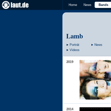
Home
News
Bands
Lamb
Porträt
News
Videos
2019
2014