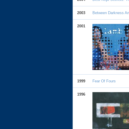
2003
Between Darkness A
2001
1999
Fear Of Fours
1996