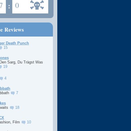
7
:
0
ne Reviews
ger Death Punch
15
Jones
 Den Sarg, Du Trägst Was
19
4
abbath
abbath
7
kes
Awaits
18
XCX
ashion, Film
10