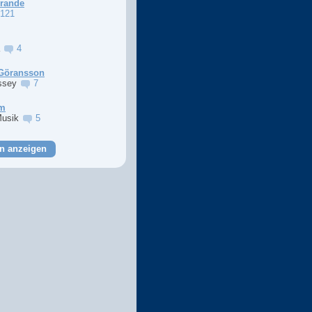
Grande
121
a
4
Göransson
ssey
7
im
Musik
5
n anzeigen