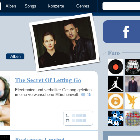
Alben
Songs
Konzerte
Genres
Fans
Alben
The Secret Of Letting Go
Electronica und verhallter Gesang geleiten
in eine verwunschene Märchenwelt.
15
Backspace Unwind