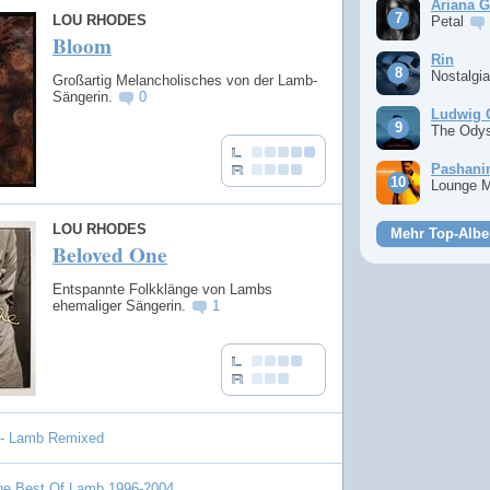
Ariana 
LOU RHODES
Petal
Bloom
Rin
Nostalgi
Großartig Melancholisches von der Lamb-
Sängerin.
0
Ludwig 
The Ody
Pashan
Lounge 
LOU RHODES
Mehr Top-Albe
Beloved One
Entspannte Folkklänge von Lambs
ehemaliger Sängerin.
1
 - Lamb Remixed
The Best Of Lamb 1996-2004