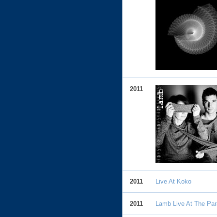
2011
2011
Live At Koko
2011
Lamb Live At The Par