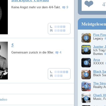
4
Keine Angst mehr vor dem 4/4-Takt.
9
Meistgelese
Five Fin
Legacy
5
Jupiter 
Ich Trag
Gemeinsam zurück in die 90er.
4
Buntes
Arca
XXXXX
Black S
Black S
The Stro
Reality 
Charli 
Music, F
adiso