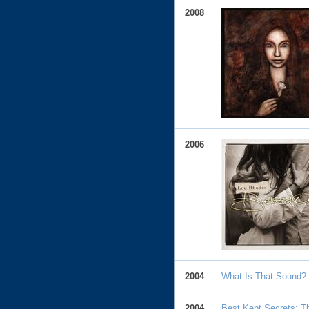
2008
2006
2004
What Is That Sound?
2004
Best Kept Secrets: 