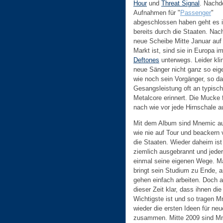
Hour
und
Threat Signal
. Nachd
Aufnahmen für "
Passenger
"
abgeschlossen haben geht es 
bereits durch die Staaten. Na
neue Scheibe Mitte Januar au
Markt ist, sind sie in Europa i
Deftones
unterwegs. Leider kli
neue Sänger nicht ganz so eig
wie noch sein Vorgänger, so da
Gesangsleistung oft an typisc
Metalcore erinnert. Die Mucke 
nach wie vor jede Hirnschale a
Mit dem Album sind Mnemic a
wie nie auf Tour und beackern 
die Staaten. Wieder daheim ist
ziemlich ausgebrannt und jeder
einmal seine eigenen Wege. M
bringt sein Studium zu Ende, 
gehen einfach arbeiten. Doch al
dieser Zeit klar, dass ihnen di
Wichtigste ist und so tragen M
wieder die ersten Ideen für ne
zusammen. Mitte 2009 sind M