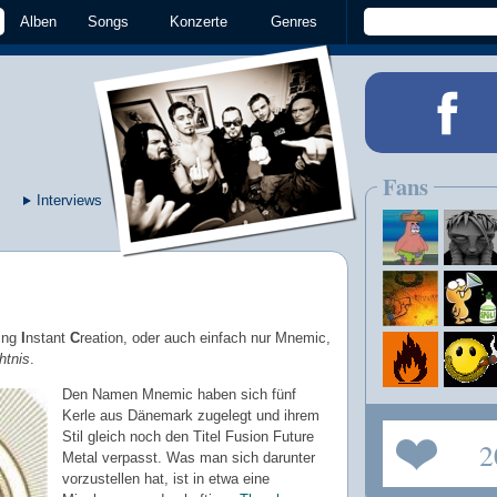
Alben
Songs
Konzerte
Genres
Fans
Interviews
ying
I
nstant
C
reation, oder auch einfach nur Mnemic,
htnis
.
Den Namen Mnemic haben sich fünf
Kerle aus Dänemark zugelegt und ihrem
Stil gleich noch den Titel Fusion Future
2
Metal verpasst. Was man sich darunter
vorzustellen hat, ist in etwa eine