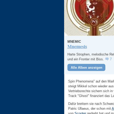
MNEMIC
Mnemesis
Harte Strophen, melodische Ref
und ein Fronter mit Biss.
7
Alle Alben anzeigen
Spin Phenomena" auf den Mark
steigt Mikkel schon wieder aus
Vertriebsrechte sichern sich i
Track "Ghost" finanziert das L
Dafür brettern sie nach Schw
Patric Ullaeus, der schon mit
A
von
Scooter
gedreht hat und mi