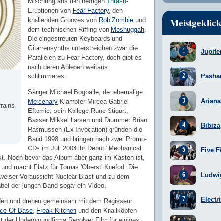
Mischung aus den heftigen
Thrash
-
Eruptionen von
Fear Factory
, den
Meistgeklick
knallenden Grooves von
Rob Zombie
und
dem technischen Riffing von
Meshuggah
.
Die eingestreuten Keyboards und
Gitarrensynths unterstreichen zwar die
Jupite
Parallelen zu Fear Factory, doch gibt es
nach deren Ableben weitaus
schlimmeres.
Pasha
Sänger Michael Bogballe, der ehemalige
Arian
Mercenary
-Klampfer Mircea Gabriel
rains
Eftemie, sein Kollege Rune Stigart,
Basser Mikkel Larsen und Drummer Brian
Bibiza
Rasmussen (Ex-Invocation) gründen die
Band 1998 und bringen nach zwei Promo-
CDs im Juli 2003 ihr Debüt "Mechanical
Five F
t. Noch bevor das Album aber ganz im Kasten ist,
 und macht Platz für Tomas 'Oberst' Koefod. Die
Ludwi
n weiser Voraussicht Nuclear Blast und zu dem
abel der jungen Band sogar ein Video.
Electr
eden und drehen gemeinsam mit dem Regisseur
ce Of Base
,
Freak Kitchen
und den Knallköpfen
t der Undergroundfirma Revolver Film für einiges