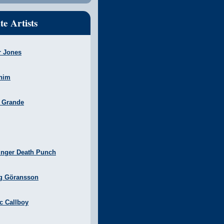
te Artists
r Jones
nim
a Grande
inger Death Punch
g Göransson
ic Callboy