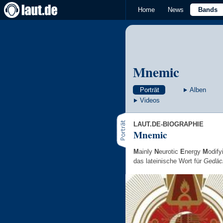
Home
News
Bands
Mnemic
Porträt
Alben
Videos
LAUT.DE-BIOGRAPHIE
Mnemic
M
ainly
N
eurotic
E
nergy
M
odif
das lateinische Wort für
Gedäc