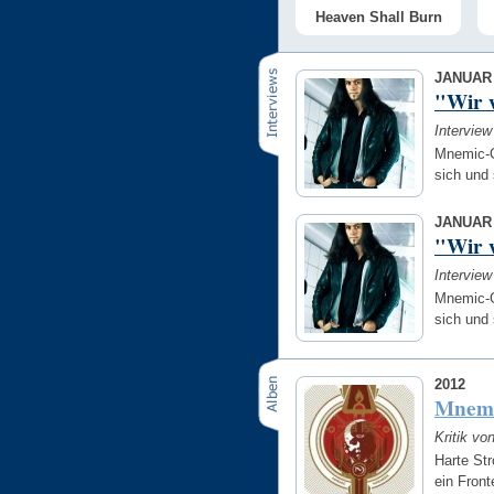
Heaven Shall Burn
JANUAR 
"Wir w
Intervie
Mnemic-G
sich und
JANUAR 
"Wir w
Intervie
Mnemic-G
sich und
2012
Mneme
Kritik vo
Harte St
ein Front