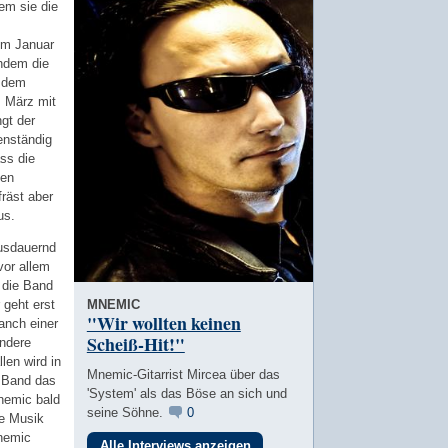
em sie die
im Januar
chdem die
f dem
m März mit
ngt der
enständig
ss die
hen
fräst aber
us.
usdauernd
vor allem
 die Band
 geht erst
MNEMIC
"Wir wollten keinen
anch einer
Scheiß-Hit!"
andere
len wird in
Mnemic-Gitarrist Mircea über das
e Band das
'System' als das Böse an sich und
nemic bald
seine Söhne.
0
ue Musik
nemic
Alle Interviews anzeigen