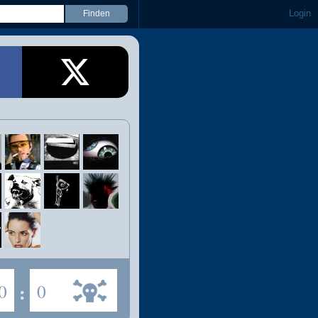
Login
0
:
0