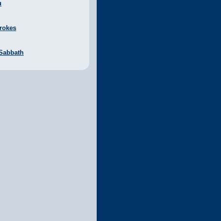
u
rokes
 Sabbath