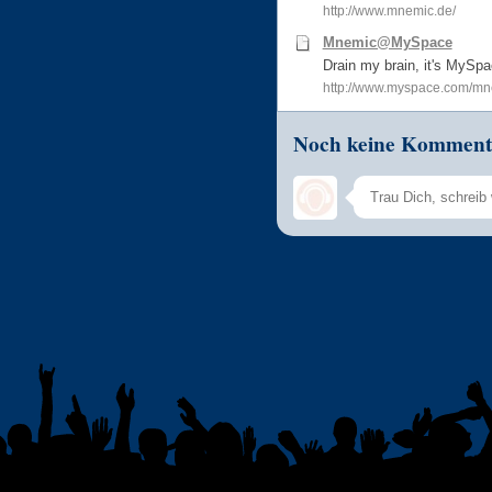
http://www.mnemic.de/
Mnemic@MySpace
Drain my brain, it's MySpa
http://www.myspace.com/mne
Noch keine Komment