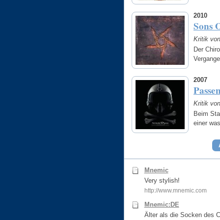
2010
Sons 
Kritik vo
Der Chiro
Vergange
2007
Passe
Kritik vo
Beim Sta
einer was
Mnemic
Very stylish!
http://www.mnemic.com
Mnemic:DE
Älter als die Socken des 