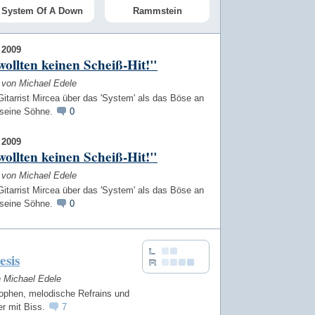
System Of A Down
Rammstein
2009
ollten keinen Scheiß-Hit!"
w von Michael Edele
itarrist Mircea über das 'System' als das Böse an
 seine Söhne.
0
2009
ollten keinen Scheiß-Hit!"
w von Michael Edele
itarrist Mircea über das 'System' als das Böse an
 seine Söhne.
0
sis
n Michael Edele
rophen, melodische Refrains und
er mit Biss.
7