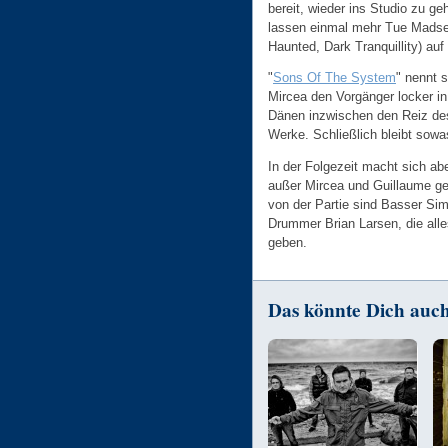
bereit, wieder ins Studio zu g
lassen einmal mehr Tue Mads
Haunted, Dark Tranquillity) a
"
Sons Of The System
" nennt s
Mircea den Vorgänger locker in
Dänen inzwischen den Reiz des
Werke. Schließlich bleibt sowa
In der Folgezeit macht sich a
außer Mircea und Guillaume ge
von der Partie sind Basser Sim
Drummer Brian Larsen, die all
geben.
Das könnte Dich auch 