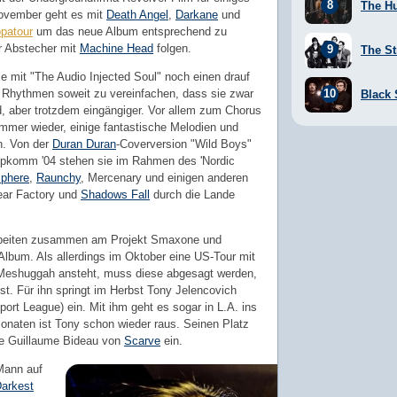
The H
ovember geht es mit
Death Angel
,
Darkane
und
patour
um das neue Album entsprechend zu
r Abstecher mit
Machine Head
folgen.
The St
e mit "The Audio Injected Soul" noch einen drauf
d Rhythmen soweit zu vereinfachen, dass sie zwar
Black
, aber trotzdem eingängiger. Vor allem zum Chorus
immer wieder, einige fantastische Melodien und
n. Von der
Duran Duran
-Coverversion "Wild Boys"
opkomm '04 stehen sie im Rahmen des 'Nordic
phere
,
Raunchy
, Mercenary und einigen anderen
Fear Factory und
Shadows Fall
durch die Lande
rbeiten zusammen am Projekt Smaxone und
 Album. Als allerdings im Oktober eine US-Tour mit
eshuggah ansteht, muss diese abgesagt werden,
st. Für ihn springt im Herbst Tony Jelencovich
port League) ein. Mit ihm geht es sogar in L.A. ins
onaten ist Tony schon wieder raus. Seinen Platz
se Guillaume Bideau von
Scarve
ein.
Mann auf
arkest