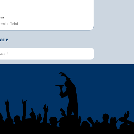
ce.
micofficial
are
Speichern