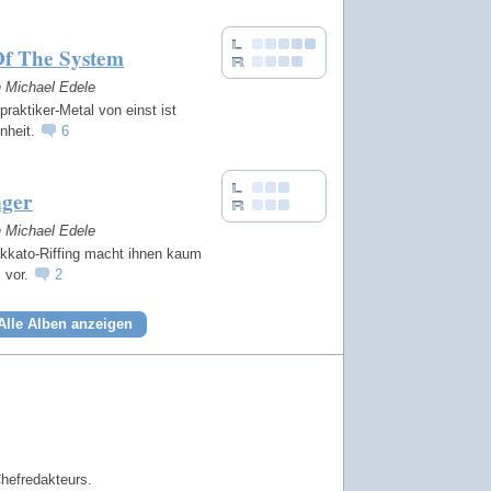
Of The System
n Michael Edele
praktiker-Metal von einst ist
nheit.
6
nger
n Michael Edele
kkato-Riffing macht ihnen kaum
 vor.
2
Alle Alben anzeigen
Chefredakteurs.