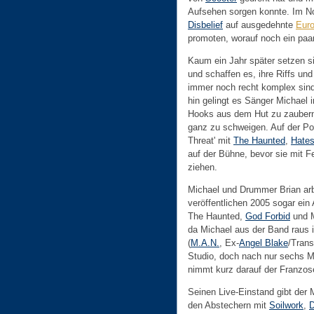
Aufsehen sorgen konnte. Im N
Disbelief
auf ausgedehnte
Euro
promoten, worauf noch ein paa
Kaum ein Jahr später setzen si
und schaffen es, ihre Riffs un
immer noch recht komplex sind
hin gelingt es Sänger Michael 
Hooks aus dem Hut zu zauber
ganz zu schweigen. Auf der P
Threat' mit
The Haunted
,
Hates
auf der Bühne, bevor sie mit 
ziehen.
Michael und Drummer Brian a
veröffentlichen 2005 sogar ein
The Haunted,
God Forbid
und M
da Michael aus der Band raus i
(
M.A.N.
, Ex-
Angel Blake
/Trans
Studio, doch nach nur sechs M
nimmt kurz darauf der Franzo
Seinen Live-Einstand gibt der 
den Abstechern mit
Soilwork
,
D