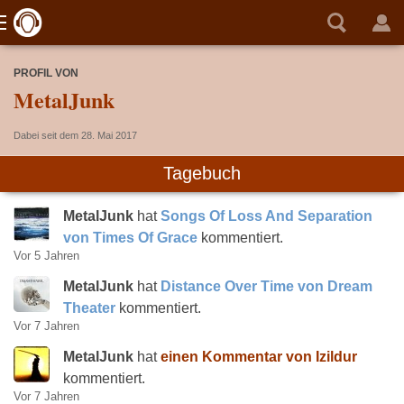
PROFIL VON
MetalJunk
Dabei seit dem 28. Mai 2017
Tagebuch
MetalJunk
hat
Songs Of Loss And Separation
von Times Of Grace
kommentiert.
Vor 5 Jahren
MetalJunk
hat
Distance Over Time von Dream
Theater
kommentiert.
Vor 7 Jahren
MetalJunk
hat
einen Kommentar von Izildur
kommentiert.
Vor 7 Jahren