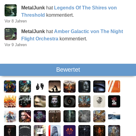
MetalJunk
hat
Legends Of The Shires von
Threshold
kommentiert.
Vor 8 Jahren
MetalJunk
hat
Amber Galactic von The Night
Flight Orchestra
kommentiert.
Vor 9 Jahren
Bewertet