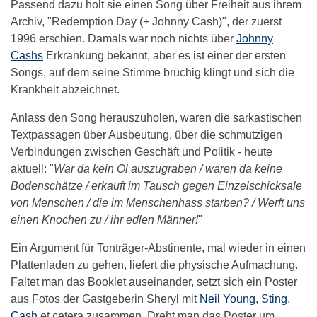
Passend dazu holt sie einen Song über Freiheit aus ihrem
Archiv, "Redemption Day (+ Johnny Cash)", der zuerst
1996 erschien. Damals war noch nichts über
Johnny
Cashs
Erkrankung bekannt, aber es ist einer der ersten
Songs, auf dem seine Stimme brüchig klingt und sich die
Krankheit abzeichnet.
Anlass den Song herauszuholen, waren die sarkastischen
Textpassagen über Ausbeutung, über die schmutzigen
Verbindungen zwischen Geschäft und Politik - heute
aktuell: "
War da kein Öl auszugraben / waren da keine
Bodenschätze / erkauft im Tausch gegen Einzelschicksale
von Menschen / die im Menschenhass starben? / Werft uns
einen Knochen zu / ihr edlen Männer!
"
Ein Argument für Tonträger-Abstinente, mal wieder in einen
Plattenladen zu gehen, liefert die physische Aufmachung.
Faltet man das Booklet auseinander, setzt sich ein Poster
aus Fotos der Gastgeberin Sheryl mit
Neil Young
,
Sting
,
Cash
et cetera zusammen. Dreht man das Poster um,