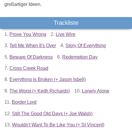
großartiger Ideen.
Trackliste
1.
Prove You Wrong
2.
Live Wire
3.
Tell Me When It's Over
4.
Story Of Everything
5.
Beware Of Darkness
6.
Redemption Day
7.
Cross Creek Road
8.
Everything Is Broken (+ Jason Isbell)
9.
The Worst (+ Keith Richards)
10.
Lonely Alone
11.
Border Lord
12.
Still The Good Old Days (+ Joe Walsh)
13.
Wouldn't Want To Be Like You (+ St Vincent)