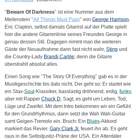
"
Beware Of Darkness
" ist eine Nummer aus dem
Meilenstein "
All Things Must Pass
" von
George Harrison
.
Eric Clapton, selbst damals Gitarrist auf der Platte spielt
hier die andere Gitarrenlinie seines Freundes George in
genau dessen Stil. Dagegen nimmt man die weiteren
Gäste der Neuaufnahme dann fast nicht wahr,
Sting
und
die Country-Lady
Brandi Carlile
; denn die Gitarre
überstrahlt absolut alles.
Einen Song wie "The Story Of Everything" gab es in der
Musikgeschichte bis dato nicht. Der geht so: Er startet wie
ein Stax-
Soul
-Klassiker, basslastig dröhnend, erdig,
funky
,
aber mit Rapper
Chuck D
. Sagt, es geht um Leben, Tod,
Lüge und Zweifel. Mit dem Intro bekommen wir ein Gefühl
für den Grundrhythmus, dann setzt die Wah Wah-Guitar
samt Geigen-Tremolo ein. Bruch: Ein
Blues
-Akkord
markiert das Revier.
Gary Clark Jr.
feuert ihn ab. Es geht
raus in die Selbstjustiz-Prärie der USA. Ein Attentäter