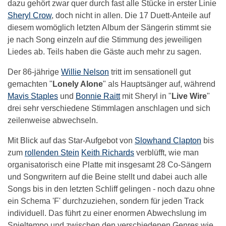
dazu gehört zwar quer durch fast alle Stücke in erster Linie
Sheryl Crow
, doch nicht in allen. Die 17 Duett-Anteile auf
diesem womöglich letzten Album der Sängerin stimmt sie
je nach Song einzeln auf die Stimmung des jeweiligen
Liedes ab. Teils haben die Gäste auch mehr zu sagen.
Der 86-jährige
Willie Nelson
tritt im sensationell gut
gemachten "
Lonely Alone
" als Hauptsänger auf, während
Mavis Staples
und
Bonnie Raitt
mit Sheryl in "
Live Wire
"
drei sehr verschiedene Stimmlagen anschlagen und sich
zeilenweise abwechseln.
Mit Blick auf das Star-Aufgebot von
Slowhand Clapton
bis
zum
rollenden Stein
Keith Richards
verblüfft, wie man
organisatorisch eine Platte mit insgesamt 28 Co-Sängern
und Songwritern auf die Beine stellt und dabei auch alle
Songs bis in den letzten Schliff gelingen - noch dazu ohne
ein Schema 'F' durchzuziehen, sondern für jeden Track
individuell. Das führt zu einer enormen Abwechslung im
Spieltempo und zwischen den verschiedenen Genres wie