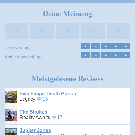
Speichern
Deine Meinung
★
★
★
★
★
Leserwertung:
★
★
★
★
★
Redaktionswertung:
★
★
★
★
★
Meistgelesene Reviews
Five Finger Death Punch
Legacy
15
The Strokes
Reality Awaits
17
Jupiter Jones