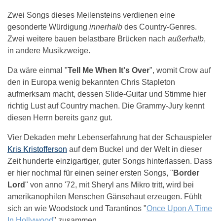
Zwei Songs dieses Meilensteins verdienen eine
gesonderte Würdigung
innerhalb
des Country-Genres.
Zwei weitere bauen belastbare Brücken nach
außerhalb
,
in andere Musikzweige.
Da wäre einmal "
Tell Me When It's Over
", womit Crow auf
den in Europa wenig bekannten Chris Stapleton
aufmerksam macht, dessen Slide-Guitar und Stimme hier
richtig Lust auf Country machen. Die Grammy-Jury kennt
diesen Herrn bereits ganz gut.
Vier Dekaden mehr Lebenserfahrung hat der Schauspieler
Kris Kristofferson
auf dem Buckel und der Welt in dieser
Zeit hunderte einzigartiger, guter Songs hinterlassen. Dass
er hier nochmal für einen seiner ersten Songs, "
Border
Lord
" von anno '72, mit Sheryl ans Mikro tritt, wird bei
amerikanophilen Menschen Gänsehaut erzeugen. Fühlt
sich an wie Woodstock und Tarantinos "
Once Upon A Time
In Hollywood
" zusammen.