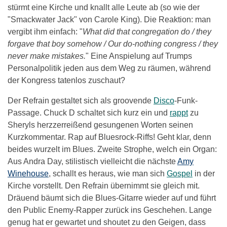
stürmt eine Kirche und knallt alle Leute ab (so wie der
"Smackwater Jack" von Carole King). Die Reaktion: man
vergibt ihm einfach: "
What did that congregation do / they
forgave that boy somehow / Our do-nothing congress / they
never make mistakes.
" Eine Anspielung auf Trumps
Personalpolitik jeden aus dem Weg zu räumen, während
der Kongress tatenlos zuschaut?
Der Refrain gestaltet sich als groovende
Disco
-Funk-
Passage. Chuck D schaltet sich kurz ein und
rappt
zu
Sheryls herzzerreißend gesungenen Worten seinen
Kurzkommentar. Rap auf Bluesrock-Riffs! Geht klar, denn
beides wurzelt im Blues. Zweite Strophe, welch ein Organ:
Aus Andra Day, stilistisch vielleicht die nächste
Amy
Winehouse
, schallt es heraus, wie man sich
Gospel
in der
Kirche vorstellt. Den Refrain übernimmt sie gleich mit.
Dräuend bäumt sich die Blues-Gitarre wieder auf und führt
den Public Enemy-Rapper zurück ins Geschehen. Lange
genug hat er gewartet und shoutet zu den Geigen, dass