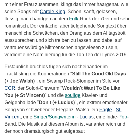
mit einer Frau zusammen, klingt das immer haargenau wie
seine Songs mit
Carole King
. Schön, sanft, gelassen,
flüssig, nach handgemachtem
Folk
-Rock der 70er und sehr
romantisch. Der einfache, aber tiefgehende Songtext über
menschliche Schwächen, den Drang aus dem Alltagstrott
auszubrechen und sich treiben zu lassen und dabei auf
vertrauenswürdige Mitmenschen angewiesen zu sein,
verdient eine Nominierung für die Top Ten der Lyrics 2019.
Erstaunlich bruchlos fügen sich nacheinander im
Tracklisting die Kooperationen "
Still The Good Old Days
(+ Joe Walsh)
", ein Swamp Rock-Stomper im Stile von
CCR
, der Sofort-Ohrwurm "
Wouldn't Want To Be Like
You (+ St Vincent)
" und die
soulige
Klavier- und
Geigenballade "
Don't (+ Lucius)
", ein extrem emotionaler
Song von schwebender Eleganz. Walsh, ein
Eagle
-
St.
Vincent
, eine
Singer/Songwriterin
-
Lucius
, eine Indie-
Pop
-
Band. Die Musik auf diesem Album ist variantenreich und
dennoch dramaturgisch gut aufgebaut