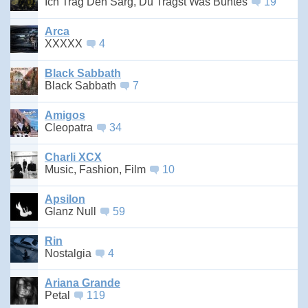
Ich Trag Den Sarg, Du Trägst Was Buntes
19
Arca
XXXXX
4
Black Sabbath
Black Sabbath
7
Amigos
Cleopatra
34
Charli XCX
Music, Fashion, Film
10
Apsilon
Glanz Null
59
Rin
Nostalgia
4
Ariana Grande
Petal
119