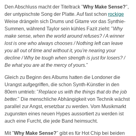
Den Abschluss macht der Titeltrack "
Why Make Sense?
",
der untypischste Song der Platte. Auf fast schon
rockige
Weise drängeln sich Drums und Gitarre vor das Synthie-
Summen, während Taylor sein kühles Fazit zieht: "
Why
make sense, when the world around refuses? / A winner
lost is one who always chooses / Nothing left can leave
you all out of time and without it, you're nearing your
decline / Why be tough when strength is just for losers? /
Be what you are at the mercy of yours.
"
Gleich zu Beginn des Albums hatten die Londoner die
Urangst aufgegriffen, die schon Synth-Künstler in den
80ern umtrieb: "
Replace us with the things that do the job
better.
" Die menschliche Abhängigkeit von Technik wächst
parallel zur Angst, ersetzbar zu werden. Vom Musikmarkt
zugunsten eines neuen Hypes aussortiert zu werden ist
auch eine Furcht, die jede Band heimsucht.
Mit "
Why Make Sense?
" gibt es für Hot Chip bei beiden