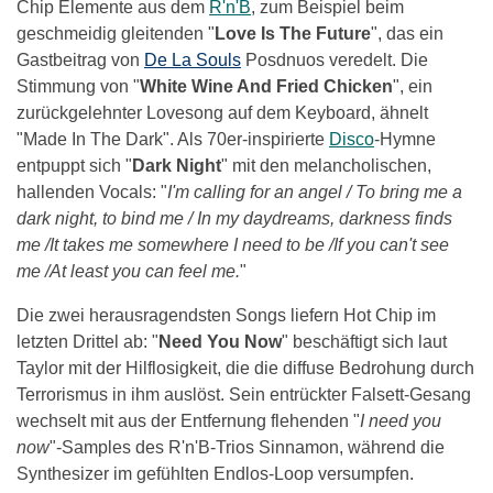
Chip Elemente aus dem
R'n'B
, zum Beispiel beim
geschmeidig gleitenden "
Love Is The Future
", das ein
Gastbeitrag von
De La Souls
Posdnuos veredelt. Die
Stimmung von "
White Wine And Fried Chicken
", ein
zurückgelehnter Lovesong auf dem Keyboard, ähnelt
"Made In The Dark". Als 70er-inspirierte
Disco
-Hymne
entpuppt sich "
Dark Night
" mit den melancholischen,
hallenden Vocals: "
I'm calling for an angel / To bring me a
dark night, to bind me / In my daydreams, darkness finds
me /It takes me somewhere I need to be /If you can't see
me /At least you can feel me.
"
Die zwei herausragendsten Songs liefern Hot Chip im
letzten Drittel ab: "
Need You Now
" beschäftigt sich laut
Taylor mit der Hilflosigkeit, die die diffuse Bedrohung durch
Terrorismus in ihm auslöst. Sein entrückter Falsett-Gesang
wechselt mit aus der Entfernung flehenden "
I need you
now
"-Samples des R'n'B-Trios Sinnamon, während die
Synthesizer im gefühlten Endlos-Loop versumpfen.