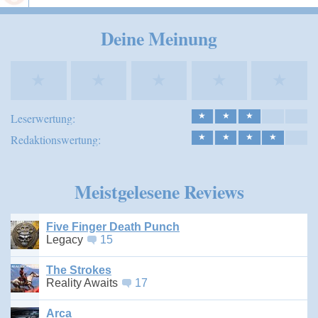
Speichern
Deine Meinung
★
★
★
★
★
Leserwertung:
★
★
★
Redaktionswertung:
★
★
★
★
Meistgelesene Reviews
Five Finger Death Punch
Legacy
15
The Strokes
Reality Awaits
17
Arca