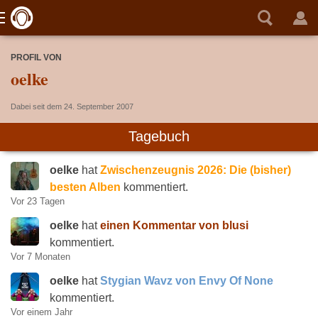
PROFIL VON
oelke
Dabei seit dem 24. September 2007
Tagebuch
oelke
hat
Zwischenzeugnis 2026: Die (bisher)
besten Alben
kommentiert.
Vor 23 Tagen
oelke
hat
einen Kommentar von blusi
kommentiert.
Vor 7 Monaten
oelke
hat
Stygian Wavz von Envy Of None
kommentiert.
Vor einem Jahr