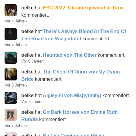
oelke
hat
ESC 2022: Ukraine gewinnt in Turin
kommentiert.
Vor 4 Jahren
oelke
hat
There's Always Blood At The End Of
The Road von Wiegedood
kommentiert.
Vor 4 Jahren
oelke
hat
Haunted von The Other
kommentiert.
Vor 6 Jahren
oelke
hat
The Ghost Of Orion von My Dying
Bride
kommentiert.
Vor 6 Jahren
oelke
hat
Algleymi von Misþyrming
kommentiert.
Vor 7 Jahren
oelke
hat
On Dark Horses von Emma Ruth
Rundle
kommentiert.
Vor 7 Jahren
oelke
hat
Be The Cowboy von Mitski