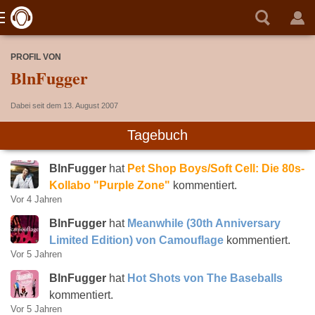
PROFIL VON
BlnFugger
Dabei seit dem 13. August 2007
Tagebuch
BlnFugger
hat
Pet Shop Boys/Soft Cell: Die 80s-
Kollabo "Purple Zone"
kommentiert.
Vor 4 Jahren
BlnFugger
hat
Meanwhile (30th Anniversary
Limited Edition) von Camouflage
kommentiert.
Vor 5 Jahren
BlnFugger
hat
Hot Shots von The Baseballs
kommentiert.
Vor 5 Jahren